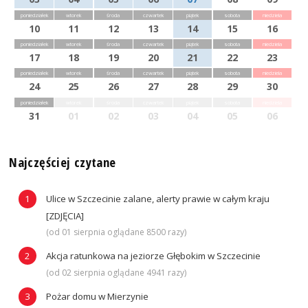
poniedziałek
wtorek
środa
czwartek
piątek
sobota
niedziela
10
11
12
13
14
15
16
poniedziałek
wtorek
środa
czwartek
piątek
sobota
niedziela
17
18
19
20
21
22
23
poniedziałek
wtorek
środa
czwartek
piątek
sobota
niedziela
24
25
26
27
28
29
30
poniedziałek
wtorek
środa
czwartek
piątek
sobota
niedziela
31
01
02
03
04
05
06
Najczęściej czytane
Ulice w Szczecinie zalane, alerty prawie w całym kraju
[ZDJĘCIA]
(od 01 sierpnia oglądane 8500 razy)
Akcja ratunkowa na jeziorze Głębokim w Szczecinie
(od 02 sierpnia oglądane 4941 razy)
Pożar domu w Mierzynie