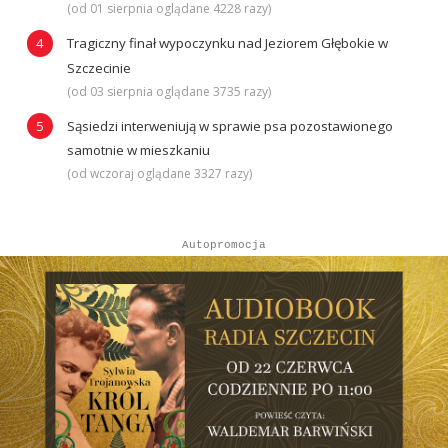
(od 01 sierpnia oglądane 4228 razy)
Tragiczny finał wypoczynku nad Jeziorem Głębokie w
Szczecinie
(od 03 sierpnia oglądane 3735 razy)
Sąsiedzi interweniują w sprawie psa pozostawionego
samotnie w mieszkaniu
(od wczoraj oglądane 3327 razy)
Autopromocja