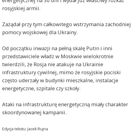
energetycznej na 30 dni i wydał już właściwy rozkaz
rosyjskiej armii.
Zażądał przy tym całkowitego wstrzymania zachodniej
pomocy wojskowej dla Ukrainy.
Od początku inwazji na pełną skalę Putin i inni
przedstawiciele władz w Moskwie wielokrotnie
twierdzili, że Rosja nie atakuje na Ukrainie
infrastruktury cywilnej, mimo że rosyjskie pociski
często uderzały w budynki mieszkalne, instalacje
energetyczne, szpitale czy szkoły.
Ataki na infrastrukturę energetyczną miały charakter
skoordynowanej kampanii.
Jan Nowak
2025-03-18, godz. 22:27
Putin ponoć zgodził się na zaprzestanie ataków na
Edycja tekstu: Jacek Rujna
infrastrukturę energetyczną w zamian za
wstrzymanie pomocy wojskowej dla Ukrainy.