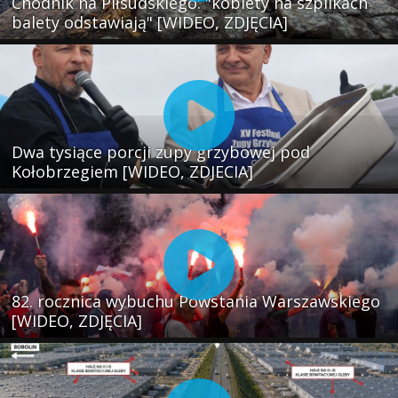
Chodnik na Piłsudskiego: "kobiety na szpilkach
balety odstawiają" [WIDEO, ZDJĘCIA]
Dwa tysiące porcji zupy grzybowej pod
Kołobrzegiem [WIDEO, ZDJECIA]
82. rocznica wybuchu Powstania Warszawskiego
[WIDEO, ZDJĘCIA]