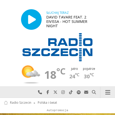
SŁUCHAJ TERAZ
DAVID TAVARE FEAT. 2
EIVISSA - HOT SUMMER
NIGHT
°C
jutro
pojutrze
18
°C
°C
24
30
Najlepiej po prostu do nas zadzwoń
Odwiedź nas na Facebook-u
Odwiedź nas na X
Odwiedź nas na Instagram-ie
Odwiedź nas na TikTok-u
Szukaj nas na Spotify
Wyślij do nas w
Szukaj
Radio Szczecin
»
Polska i świat
Autopromocja
Autopromocja
Reklama