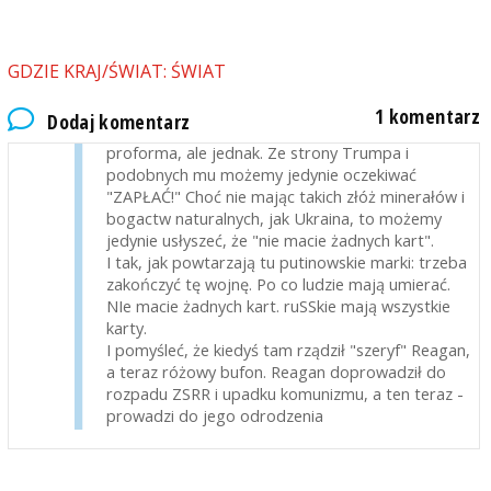
I Trump się na to zgodził???!!!
To se teraz pomyślcie, co będzie gdy Polska
będzie potrzebowała pomocy USA w przypadku
GDZIE KRAJ/ŚWIAT: ŚWIAT
ruSSkiego ataku...
W 1939 nasi "sojusznicy" przynajmniej
1 komentarz
Dodaj komentarz
wypowiedzieli Niemcom wojnę. Pro forma, bo
proforma, ale jednak. Ze strony Trumpa i
podobnych mu możemy jedynie oczekiwać
"ZAPŁAĆ!" Choć nie mając takich złóż minerałów i
bogactw naturalnych, jak Ukraina, to możemy
jedynie usłyszeć, że "nie macie żadnych kart".
I tak, jak powtarzają tu putinowskie marki: trzeba
zakończyć tę wojnę. Po co ludzie mają umierać.
NIe macie żadnych kart. ruSSkie mają wszystkie
karty.
I pomyśleć, że kiedyś tam rządził "szeryf" Reagan,
a teraz różowy bufon. Reagan doprowadził do
rozpadu ZSRR i upadku komunizmu, a ten teraz -
prowadzi do jego odrodzenia