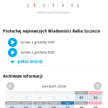
1
2
3
4
5
64540 na 5379 stronach
Posłuchaj najnowszych Wiadomości Radia Szczecin
serwis z godziny 9:00
serwis z godziny 8:00
pokaż więcej
Archiwum informacji
sierpień 2026
poniedziałek
wtorek
środa
czwartek
piątek
sobota
niedziela
27
28
29
30
31
01
02
poniedziałek
wtorek
środa
czwartek
piątek
sobota
niedziela
03
04
05
06
07
08
09