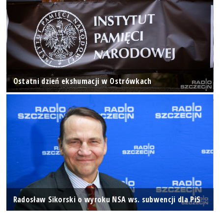
Ostatni dzień ekshumacji w Ostrówkach
Radosław Sikorski o wyroku NSA ws. subwencji dla PiS