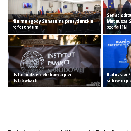
Senat odrz
j
Nie ma zgody Senatu na prezydenckie
Mateusza S
referendum
szefa IPN
Ostatni dzień ekshumacji w
Radosław S
Ostrówkach
subwencji d