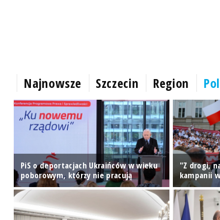
Najnowsze
Szczecin
Region
Pol
PiS o deportacjach Ukraińców w wieku
"Z drogi, 
poborowym, którzy nie pracują
kampanii w