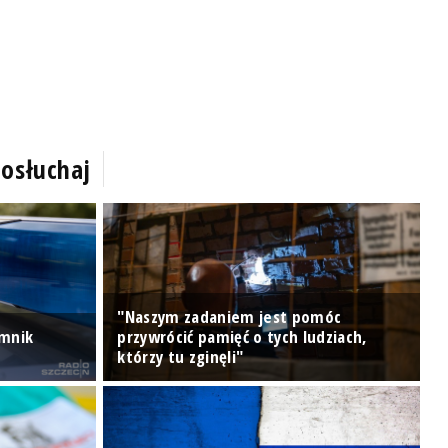
osłuchaj
"Naszym zadaniem jest pomóc
omnik
przywrócić pamięć o tych ludziach,
P
którzy tu zginęli"
P