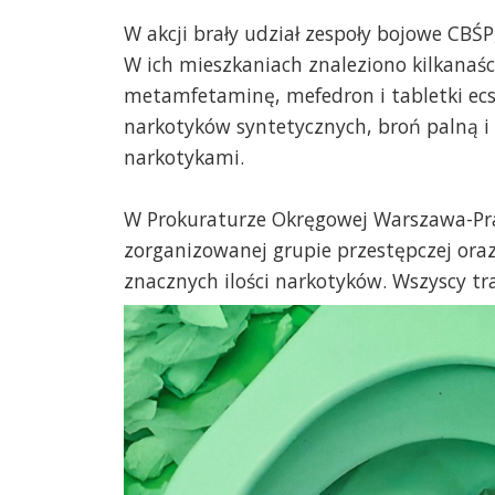
W akcji brały udział zespoły bojowe CBŚ
W ich mieszkaniach znaleziono kilkanaś
metamfetaminę, mefedron i tabletki ecst
narkotyków syntetycznych, broń palną i
narkotykami.
W Prokuraturze Okręgowej Warszawa-Prag
zorganizowanej grupie przestępczej ora
znacznych ilości narkotyków. Wszyscy tr