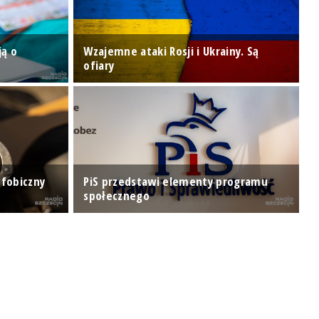
S
ją o
Wzajemne ataki Rosji i Ukrainy. Są
r
ofiary
s
ofobiczny
PiS przedstawi elementy programu
P
społecznego
B