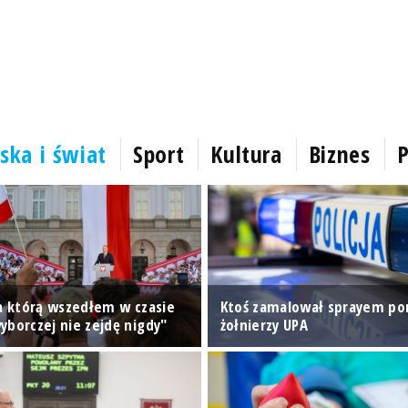
ska i świat
Sport
Kultura
Biznes
P
na którą wszedłem w czasie
Ktoś zamalował sprayem p
yborczej nie zejdę nigdy"
żołnierzy UPA