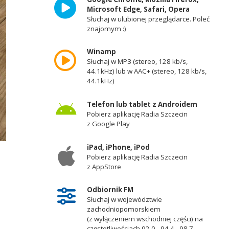
Microsoft Edge, Safari, Opera
Słuchaj w ulubionej przeglądarce. Poleć
znajomym :)
Winamp
Słuchaj w MP3 (stereo, 128 kb/s,
44.1kHz) lub w AAC+ (stereo, 128 kb/s,
44.1kHz)
Telefon lub tablet z Androidem
Pobierz aplikację Radia Szczecin
z Google Play
iPad, iPhone, iPod
Pobierz aplikację Radia Szczecin
z AppStore
Odbiornik FM
Słuchaj w województwie
zachodniopomorskiem
(z wyłączeniem wschodniej części) na
częstotliwościach 92,0 - 94,4 - 98,7 -