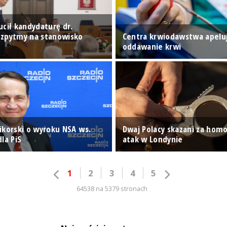
ucił kandydaturę dr.
zpytmy na stanowisko
Centra krwiodawstwa apelu
oddawanie krwi
ikorski o wyroku NSA ws.
Dwaj Polacy skazani za hom
la PiS
atak w Londynie
1
2
3
4
5
64538 na 5379 stronach