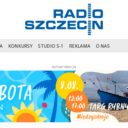
A
KONKURSY
STUDIO S-1
REKLAMA
O NAS
Autopromocja
Autopromocja
Reklama