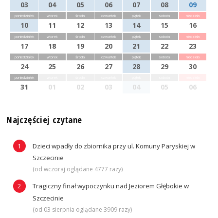
03
04
05
06
07
08
09
poniedziałek
wtorek
środa
czwartek
piątek
sobota
niedziela
10
11
12
13
14
15
16
poniedziałek
wtorek
środa
czwartek
piątek
sobota
niedziela
17
18
19
20
21
22
23
poniedziałek
wtorek
środa
czwartek
piątek
sobota
niedziela
24
25
26
27
28
29
30
poniedziałek
wtorek
środa
czwartek
piątek
sobota
niedziela
31
01
02
03
04
05
06
Najczęściej czytane
Dzieci wpadły do zbiornika przy ul. Komuny Paryskiej w
Szczecinie
(od wczoraj oglądane 4777 razy)
Tragiczny finał wypoczynku nad Jeziorem Głębokie w
Szczecinie
(od 03 sierpnia oglądane 3909 razy)