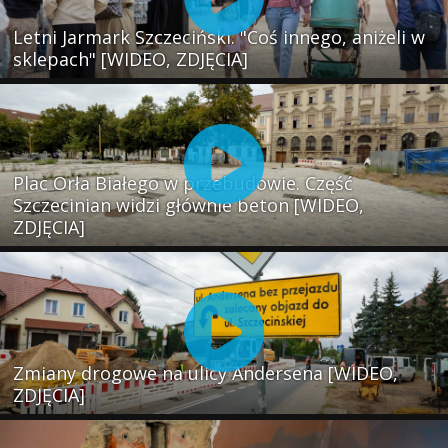
Letni Jarmark Szczeciński. "Coś innego, aniżeli w
sklepach" [WIDEO, ZDJĘCIA]
Plac Orła Białego w przebudowie. Część
Szczecinian widzi głównie beton [WIDEO,
ZDJĘCIA]
Zmiany drogowe na ulicy Andersena [WIDEO,
ZDJĘCIA]