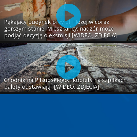
Pękający budynek przy ul. Hożej w coraz
gorszym stanie. Mieszkańcy: nadzór może
podjąć decyzję o eksmisji [WIDEO, ZDJĘCIA]
Chodnik na Piłsudskiego: "kobiety na szpilkach
balety odstawiają" [WIDEO, ZDJĘCIA]