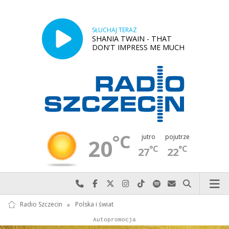
SŁUCHAJ TERAZ
SHANIA TWAIN - THAT
DON'T IMPRESS ME MUCH
°C
jutro
pojutrze
20
°C
°C
27
22
Najlepiej po prostu do nas zadzwoń
Odwiedź nas na Facebook-u
Odwiedź nas na X
Odwiedź nas na Instagram-ie
Odwiedź nas na TikTok-u
Szukaj nas na Spotify
Wyślij do nas w
Szukaj
Radio Szczecin
»
Polska i świat
Autopromocja
Reklama