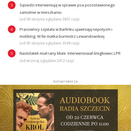
Sąsiedzi interweniują w sprawie psa pozostawionego
samotnie w mieszkaniu
(od 06 sierpnia oglądane 3801 razy)
Pracownicy szpitala w Barlinku ujawniają nepotyzm i
mobbing. W tle matka burmistrz Lewandowskiej
(od 05 sierpnia oglądane 3549 razy)
Nastolatek miał rany kłute. Interweniował śmigłowiec LPR
(od wczoraj oglądane 3412 razy)
Autopromocja