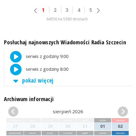
1
2
3
4
5
64556 na 5380 stronach
Posłuchaj najnowszych Wiadomości Radia Szczecin
serwis z godziny 9:00
serwis z godziny 8:00
pokaż więcej
Archiwum informacji
sierpień 2026
poniedziałek
wtorek
środa
czwartek
piątek
sobota
niedziela
27
28
29
30
31
01
02
poniedziałek
wtorek
środa
czwartek
piątek
sobota
niedziela