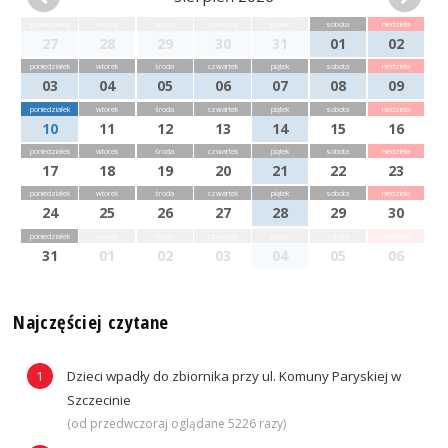
poniedziałek
wtorek
środa
czwartek
piątek
sobota
niedziela
27
28
29
30
31
01
02
poniedziałek
wtorek
środa
czwartek
piątek
sobota
niedziela
03
04
05
06
07
08
09
poniedziałek
wtorek
środa
czwartek
piątek
sobota
niedziela
10
11
12
13
14
15
16
poniedziałek
wtorek
środa
czwartek
piątek
sobota
niedziela
17
18
19
20
21
22
23
poniedziałek
wtorek
środa
czwartek
piątek
sobota
niedziela
24
25
26
27
28
29
30
poniedziałek
wtorek
środa
czwartek
piątek
sobota
niedziela
31
01
02
03
04
05
06
Najczęściej czytane
Dzieci wpadły do zbiornika przy ul. Komuny Paryskiej w
Szczecinie
(od przedwczoraj oglądane 5226 razy)