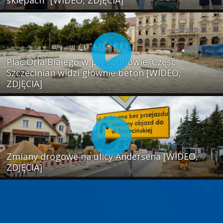
sklepach" [WIDEO, ZDJĘCIA]
Plac Orła Białego w przebudowie. Część
Szczecinian widzi głównie beton [WIDEO,
ZDJĘCIA]
Zmiany drogowe na ulicy Andersena [WIDEO,
ZDJĘCIA]