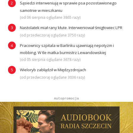
Sąsiedzi interweniują w sprawie psa pozostawionego
samotnie w mieszkaniu
(od 06 sierpnia oglądane 3865 razy)
Nastolatek miał rany kłute. Interweniował śmigłowiec LPR
(od przedwczoraj oglądane 3750 razy)
Pracownicy szpitala w Barlinku ujawniają nepotyzm i
mobbing. W tle matka burmistrz Lewandowskiej
(od 05 sierpnia oglądane 3678 razy)
Wieloryb zabłądził w Międzyzdrojach
(od przedwczoraj oglądane 3036 razy)
Autopromocja