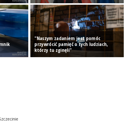
"Naszym zadaniem jest pomóc
omnik
przywrócić pamięć o tych ludziach,
P
którzy tu zginęli"
P
Szczecinie