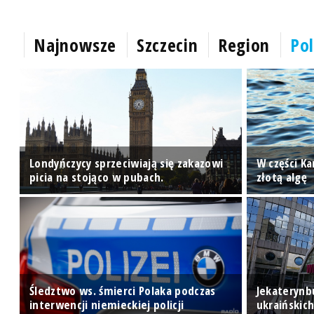
Najnowsze
Szczecin
Region
Pol
Londyńczycy sprzeciwiają się zakazowi
W części K
picia na stojąco w pubach.
złotą algę
Śledztwo ws. śmierci Polaka podczas
Jekaterynb
interwencji niemieckiej policji
ukraińskic