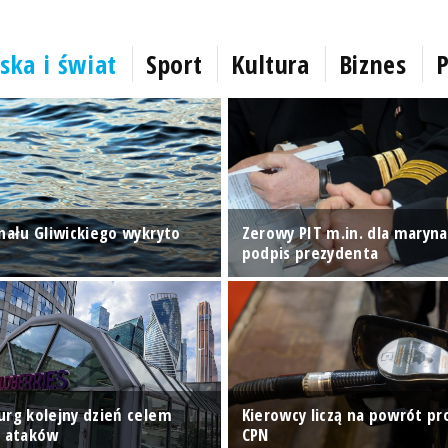
ska i świat
Sport
Kultura
Biznes
P
anału Gliwickiego wykryto
Zerowy PIT m.in. dla marynar
podpis prezydenta
urg kolejny dzień celem
Kierowcy liczą na powrót p
h ataków
CPN