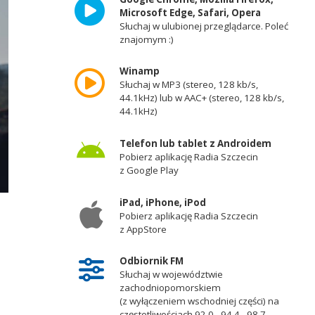
Microsoft Edge, Safari, Opera
Słuchaj w ulubionej przeglądarce. Poleć
znajomym :)
Winamp
Słuchaj w MP3 (stereo, 128 kb/s,
44.1kHz) lub w AAC+ (stereo, 128 kb/s,
44.1kHz)
Telefon lub tablet z Androidem
Pobierz aplikację Radia Szczecin
z Google Play
iPad, iPhone, iPod
Pobierz aplikację Radia Szczecin
z AppStore
Odbiornik FM
Słuchaj w województwie
zachodniopomorskiem
(z wyłączeniem wschodniej części) na
częstotliwościach 92,0 - 94,4 - 98,7 -