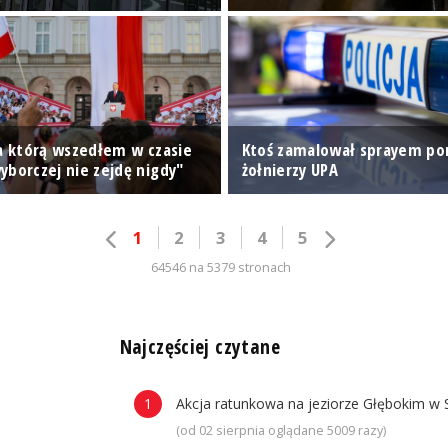
na którą wszedłem w czasie
Ktoś zamalował sprayem p
yborczej nie zejdę nigdy"
żołnierzy UPA
1
2
3
4
5
64546 na 5379 stronach
n
Najczęściej czytane
Akcja ratunkowa na jeziorze Głębokim w 
(od 02 sierpnia oglądane 5009 razy)