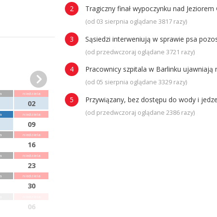
Tragiczny finał wypoczynku nad Jeziorem 
(od 03 sierpnia oglądane 3817 razy)
Sąsiedzi interweniują w sprawie psa poz
(od przedwczoraj oglądane 3721 razy)
Pracownicy szpitala w Barlinku ujawniaj
(od 05 sierpnia oglądane 3329 razy)
a
niedziela
Przywiązany, bez dostępu do wody i jedze
02
(od przedwczoraj oglądane 2386 razy)
a
niedziela
09
a
niedziela
16
a
niedziela
23
a
niedziela
30
a
niedziela
06