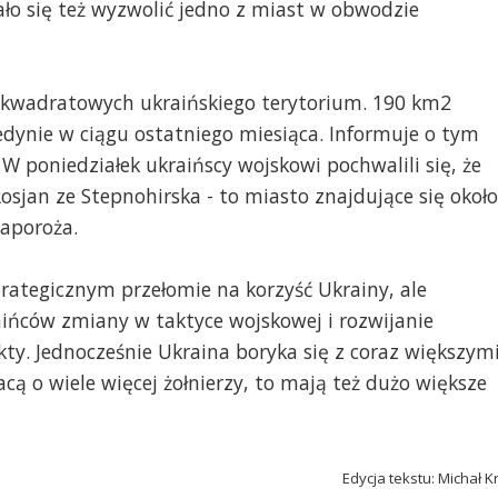
ało się też wyzwolić jedno z miast w obwodzie
m kwadratowych ukraińskiego terytorium. 190 km2
edynie w ciągu ostatniego miesiąca. Informuje o tym
 poniedziałek ukraińscy wojskowi pochwalili się, że
osjan ze Stepnohirska - to miasto znajdujące się około
Zaporoża.
ategicznym przełomie na korzyść Ukrainy, ale
ńców zmiany w taktyce wojskowej i rozwijanie
ty. Jednocześnie Ukraina boryka się z coraz większym
cą o wiele więcej żołnierzy, to mają też dużo większe
Edycja tekstu: Michał K