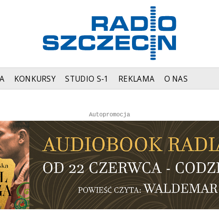
A
KONKURSY
STUDIO S-1
REKLAMA
O NAS
Autopromocja
Autopromocja
Reklama