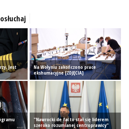
osłuchaj
zy. Jest
Na Wołyniu zakończono prace
P
ekshumacyjne [ZDJĘCIA]
M
K
rogramu
"Nawrocki de facto stał się liderem
p
szeroko rozumianej centroprawicy"
Po