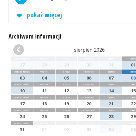
pokaż więcej
Archiwum informacji
sierpień 2026
poniedziałek
wtorek
środa
czwartek
piątek
sobot
27
28
29
30
31
01
poniedziałek
wtorek
środa
czwartek
piątek
sobot
03
04
05
06
07
08
poniedziałek
wtorek
środa
czwartek
piątek
sobot
10
11
12
13
14
15
poniedziałek
wtorek
środa
czwartek
piątek
sobot
17
18
19
20
21
22
poniedziałek
wtorek
środa
czwartek
piątek
sobot
24
25
26
27
28
29
poniedziałek
wtorek
środa
czwartek
piątek
sobot
31
01
02
03
04
05