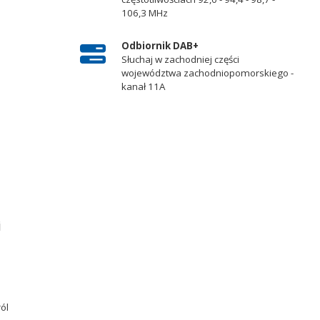
106,3 MHz
Odbiornik DAB+
Słuchaj w zachodniej części
województwa zachodniopomorskiego -
kanał 11A
i
ról