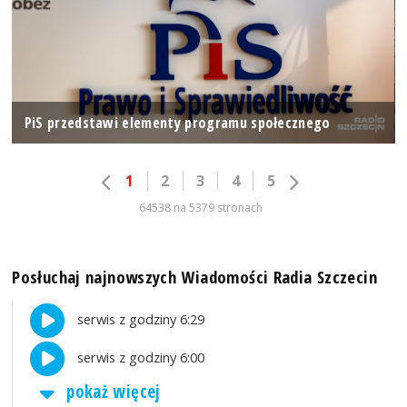
PiS przedstawi elementy programu społecznego
1
2
3
4
5
64538 na 5379 stronach
Posłuchaj najnowszych Wiadomości Radia Szczecin
serwis z godziny 6:29
serwis z godziny 6:00
pokaż więcej