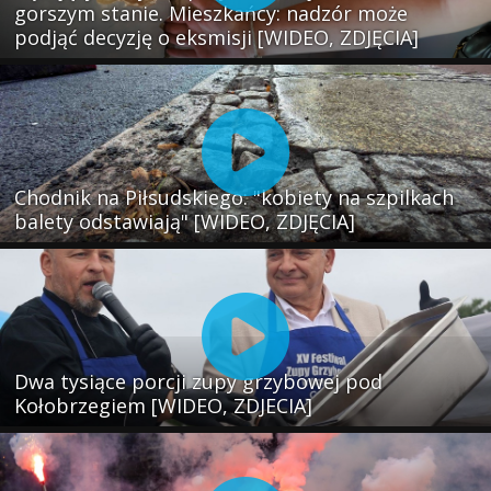
gorszym stanie. Mieszkańcy: nadzór może
podjąć decyzję o eksmisji [WIDEO, ZDJĘCIA]
Chodnik na Piłsudskiego: "kobiety na szpilkach
balety odstawiają" [WIDEO, ZDJĘCIA]
Dwa tysiące porcji zupy grzybowej pod
Kołobrzegiem [WIDEO, ZDJECIA]