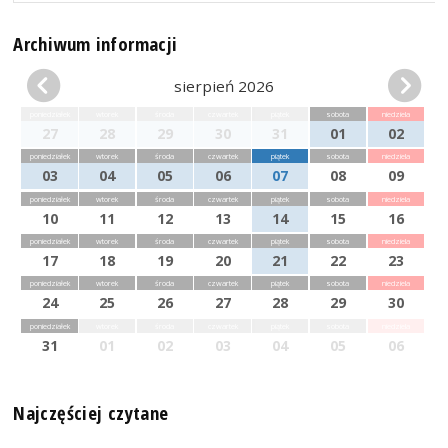
Archiwum informacji
sierpień 2026
poniedziałek
wtorek
środa
czwartek
piątek
sobota
niedziela
27
28
29
30
31
01
02
poniedziałek
wtorek
środa
czwartek
piątek
sobota
niedziela
03
04
05
06
07
08
09
poniedziałek
wtorek
środa
czwartek
piątek
sobota
niedziela
10
11
12
13
14
15
16
poniedziałek
wtorek
środa
czwartek
piątek
sobota
niedziela
17
18
19
20
21
22
23
poniedziałek
wtorek
środa
czwartek
piątek
sobota
niedziela
24
25
26
27
28
29
30
poniedziałek
wtorek
środa
czwartek
piątek
sobota
niedziela
31
01
02
03
04
05
06
Najczęściej czytane