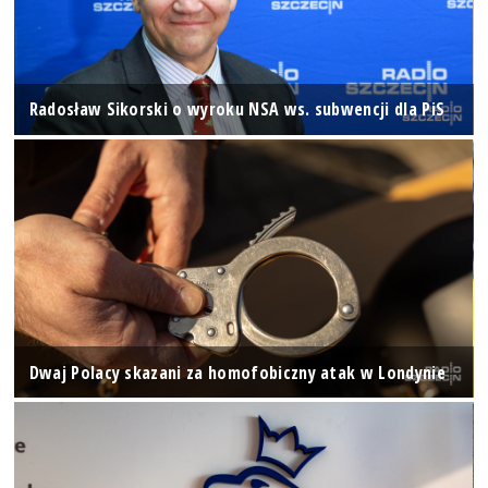
Radosław Sikorski o wyroku NSA ws. subwencji dla PiS
Dwaj Polacy skazani za homofobiczny atak w Londynie