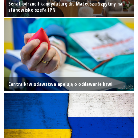
Senat odrzucił kandydaturę dr. Mateusza Szpytmy na
stanowisko szefa IPN
Centra krwiodawstwa apelują o oddawanie krwi