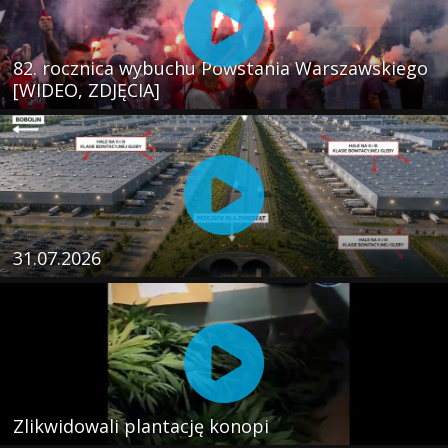
82. rocznica wybuchu Powstania Warszawskiego
[WIDEO, ZDJĘCIA]
31.07.2026
Zlikwidowali plantację konopi