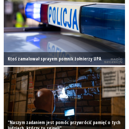
Ktoś zamalował sprayem pomnik żołnierzy UPA
"Naszym zadaniem jest pomóc przywrócić pamięć o tych
ludziach, którzy tu zginęli"