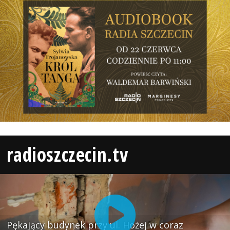
radioszczecin.tv
Pękający budynek przy ul. Hożej w coraz