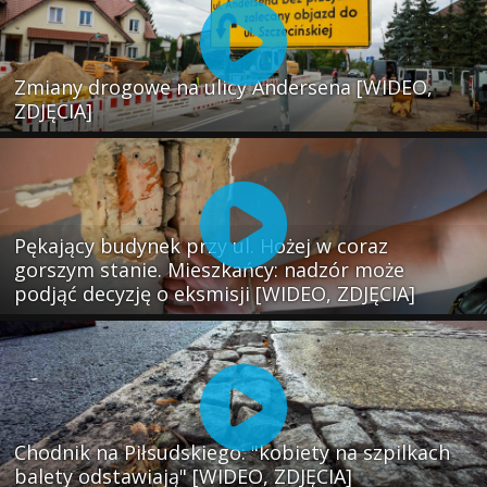
Zmiany drogowe na ulicy Andersena [WIDEO,
ZDJĘCIA]
Pękający budynek przy ul. Hożej w coraz
gorszym stanie. Mieszkańcy: nadzór może
podjąć decyzję o eksmisji [WIDEO, ZDJĘCIA]
Chodnik na Piłsudskiego: "kobiety na szpilkach
balety odstawiają" [WIDEO, ZDJĘCIA]