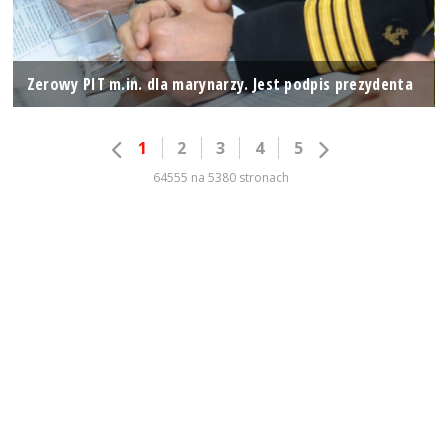
Zerowy PIT m.in. dla marynarzy. Jest podpis prezydenta
1
2
3
4
5
64555 na 5380 stronach