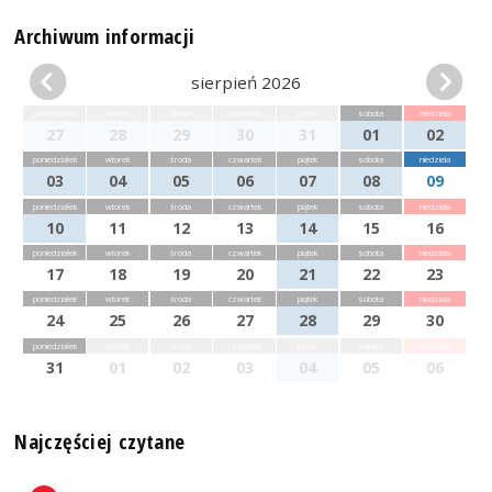
Archiwum informacji
sierpień 2026
poniedziałek
wtorek
środa
czwartek
piątek
sobota
niedziela
27
28
29
30
31
01
02
poniedziałek
wtorek
środa
czwartek
piątek
sobota
niedziela
03
04
05
06
07
08
09
poniedziałek
wtorek
środa
czwartek
piątek
sobota
niedziela
10
11
12
13
14
15
16
poniedziałek
wtorek
środa
czwartek
piątek
sobota
niedziela
17
18
19
20
21
22
23
poniedziałek
wtorek
środa
czwartek
piątek
sobota
niedziela
24
25
26
27
28
29
30
poniedziałek
wtorek
środa
czwartek
piątek
sobota
niedziela
31
01
02
03
04
05
06
Najczęściej czytane