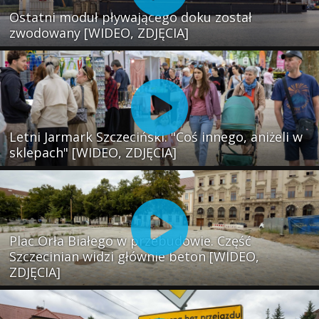
Ostatni moduł pływającego doku został
zwodowany [WIDEO, ZDJĘCIA]
Letni Jarmark Szczeciński. "Coś innego, aniżeli w
sklepach" [WIDEO, ZDJĘCIA]
Plac Orła Białego w przebudowie. Część
Szczecinian widzi głównie beton [WIDEO,
ZDJĘCIA]