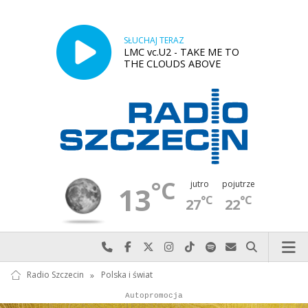
SŁUCHAJ TERAZ
LMC vc.U2 - TAKE ME TO
THE CLOUDS ABOVE
°C
jutro
pojutrze
13
°C
°C
27
22
Najlepiej po prostu do nas zadzwoń
Odwiedź nas na Facebook-u
Odwiedź nas na X
Odwiedź nas na Instagram-ie
Odwiedź nas na TikTok-u
Szukaj nas na Spotify
Wyślij do nas w
Szukaj
Radio Szczecin
»
Polska i świat
Autopromocja
Reklama