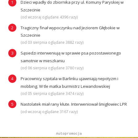
Dzieci wpadły do zbiornika przy ul. Komuny Paryskiej w
Szczecinie
(od wczoraj oglądane 4396 razy)
Tragiczny finał wypoczynku nad Jeziorem Głębokie w
Szczecinie
(od 03 sierpnia oglądane 3882 razy)
Sąsiedzi interweniują w sprawie psa pozostawionego
samotnie w mieszkaniu
(od 06 sierpnia oglądane 3780 razy)
Pracownicy szpitala w Barlinku ujawniają nepotyzm i
mobbing. W tle matka burmistrz Lewandowskiej
(od 05 sierpnia oglądane 3474 razy)
Nastolatek miał rany kłute. Interweniował śmigłowiec LPR
(od wczoraj oglądane 3167 razy)
Autopromocja