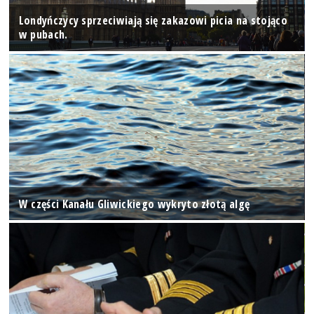
Londyńczycy sprzeciwiają się zakazowi picia na stojąco
w pubach.
W części Kanału Gliwickiego wykryto złotą algę