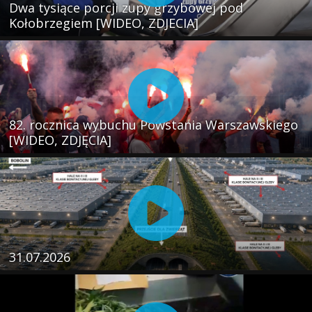
Dwa tysiące porcji zupy grzybowej pod
Kołobrzegiem [WIDEO, ZDJECIA]
82. rocznica wybuchu Powstania Warszawskiego
[WIDEO, ZDJĘCIA]
31.07.2026