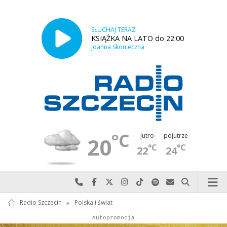
SŁUCHAJ TERAZ
KSIĄŻKA NA LATO do 22:00
Joanna Skonieczna
°C
jutro
pojutrze
20
°C
°C
22
24
Najlepiej po prostu do nas zadzwoń
Odwiedź nas na Facebook-u
Odwiedź nas na X
Odwiedź nas na Instagram-ie
Odwiedź nas na TikTok-u
Szukaj nas na Spotify
Wyślij do nas w
Szukaj
Radio Szczecin
»
Polska i świat
Autopromocja
Autopromocja
Reklama