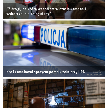
"Z drogi, na którą wszedłem w czasie kampanii
wyborczej nie zejdę nigdy"
Ktoś zamalował sprayem pomnik żołnierzy UPA