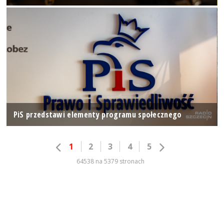
PiS przedstawi elementy programu społecznego
1
2
3
4
5
64538 na 5379 stronach