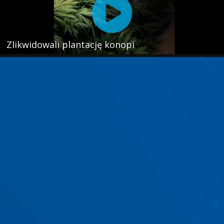
Zlikwidowali plantację konopi