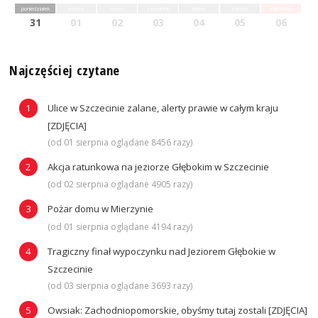
poniedziałek
wtorek
środa
czwartek
piątek
sobota
niedziela
31
01
02
03
04
05
06
Najczęściej czytane
Ulice w Szczecinie zalane, alerty prawie w całym kraju
[ZDJĘCIA]
(od 01 sierpnia oglądane 8456 razy)
Akcja ratunkowa na jeziorze Głębokim w Szczecinie
(od 02 sierpnia oglądane 4905 razy)
Pożar domu w Mierzynie
(od 01 sierpnia oglądane 4194 razy)
Tragiczny finał wypoczynku nad Jeziorem Głębokie w
Szczecinie
(od 03 sierpnia oglądane 3693 razy)
Owsiak: Zachodniopomorskie, obyśmy tutaj zostali [ZDJĘCIA]