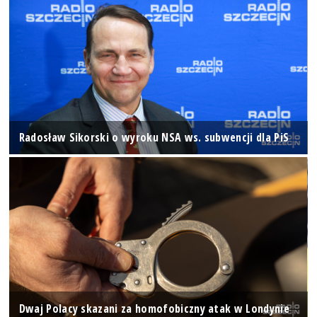
Radosław Sikorski o wyroku NSA ws. subwencji dla PiS
Dwaj Polacy skazani za homofobiczny atak w Londynie