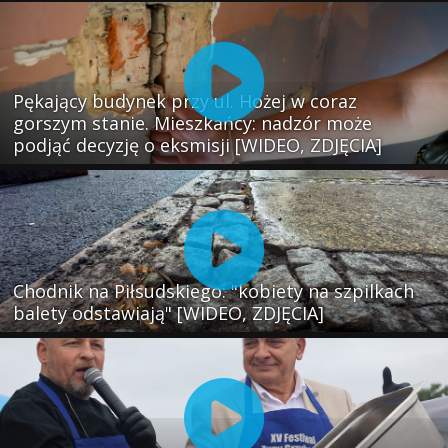
Pękający budynek przy ul. Hożej w coraz
gorszym stanie. Mieszkańcy: nadzór może
podjąć decyzję o eksmisji [WIDEO, ZDJĘCIA]
Chodnik na Piłsudskiego: "kobiety na szpilkach
balety odstawiają" [WIDEO, ZDJĘCIA]