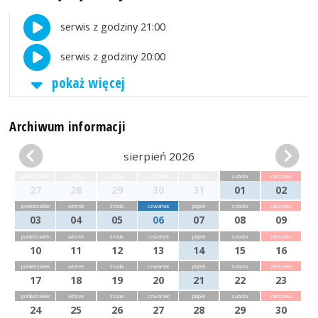
serwis z godziny 21:00
serwis z godziny 20:00
pokaż więcej
Archiwum informacji
sierpień 2026
poniedziałek
wtorek
środa
czwartek
piątek
sobota
niedziela
27
28
29
30
31
01
02
poniedziałek
wtorek
środa
czwartek
piątek
sobota
niedziela
03
04
05
06
07
08
09
poniedziałek
wtorek
środa
czwartek
piątek
sobota
niedziela
10
11
12
13
14
15
16
poniedziałek
wtorek
środa
czwartek
piątek
sobota
niedziela
17
18
19
20
21
22
23
poniedziałek
wtorek
środa
czwartek
piątek
sobota
niedziela
24
25
26
27
28
29
30