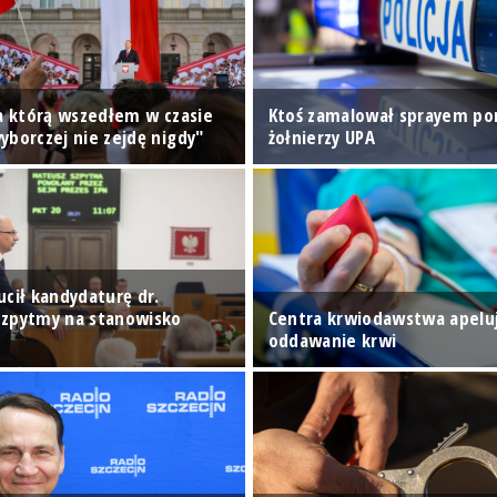
na którą wszedłem w czasie
Ktoś zamalował sprayem p
yborczej nie zejdę nigdy"
żołnierzy UPA
ucił kandydaturę dr.
zpytmy na stanowisko
Centra krwiodawstwa apelu
oddawanie krwi