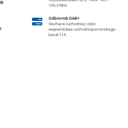
do
106,3 MHz
Odbiornik DAB+
Słuchaj w zachodniej części
a
województwa zachodniopomorskiego -
kanał 11A