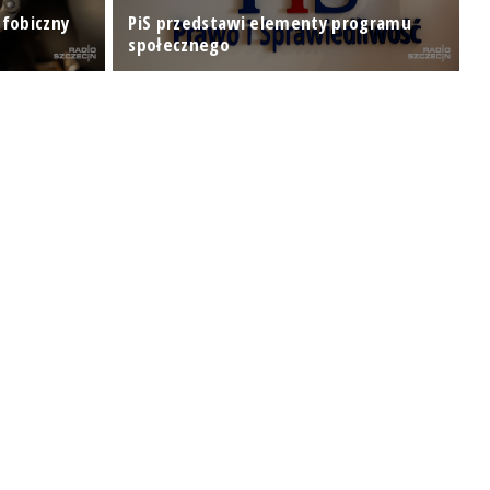
ofobiczny
PiS przedstawi elementy programu
P
społecznego
B