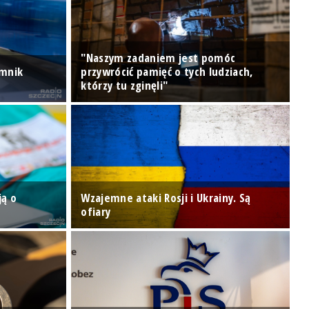
"Naszym zadaniem jest pomóc
omnik
przywrócić pamięć o tych ludziach,
P
którzy tu zginęli"
P
S
ją o
Wzajemne ataki Rosji i Ukrainy. Są
r
ofiary
s