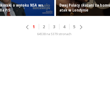
ikorski o wyroku NSA ws.
Dwaj Polacy skazani za hom
la PiS
atak w Londynie
1
2
3
4
5
64538 na 5379 stronach