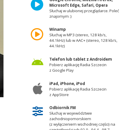
Microsoft Edge, Safari, Opera
Słuchaj w ulubionej przeglądarce. Poleć
znajomym :)
Winamp
Słuchaj w MP3 (stereo, 128 kb/s,
44.1kHz) lub w AAC+ (stereo, 128 kb/s,
44.1kHz)
Telefon lub tablet z Androidem
Pobierz aplikację Radia Szczecin
z Google Play
iPad, iPhone, iPod
Pobierz aplikację Radia Szczecin
z AppStore
Odbiornik FM
Słuchaj w województwie
zachodniopomorskiem
(z wyłączeniem wschodniej części) na
częstotliwościach 92,0 - 94,4 - 98,7 -