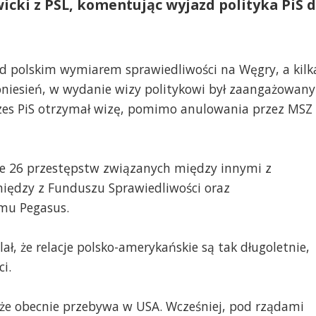
cki z PSL, komentując wyjazd polityka PiS 
zed polskim wymiarem sprawiedliwości na Węgry, a kilk
niesień, w wydanie wizy politykowi był zaangażowany
ezes PiS otrzymał wizę, pomimo anulowania przez MSZ
ze 26 przestępstw związanych między innymi z
ędzy z Funduszu Sprawiedliwości oraz
emu Pegasus.
ał, że relacje polsko-amerykańskie są tak długoletnie,
i.
że obecnie przebywa w USA. Wcześniej, pod rządami