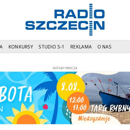
A
KONKURSY
STUDIO S-1
REKLAMA
O NAS
Autopromocja
Autopromocja
Reklama