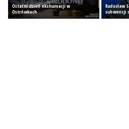
Ostatni dzień ekshumacji w
Radosław S
ch
Ostrówkach
subwencji d