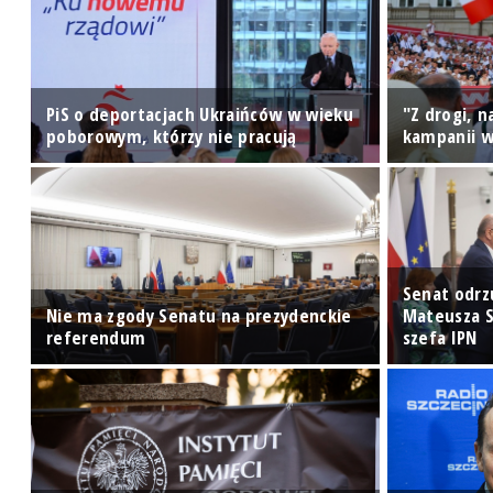
PiS o deportacjach Ukraińców w wieku
"Z drogi, 
poborowym, którzy nie pracują
kampanii w
Senat odrz
Nie ma zgody Senatu na prezydenckie
Mateusza S
u
referendum
szefa IPN