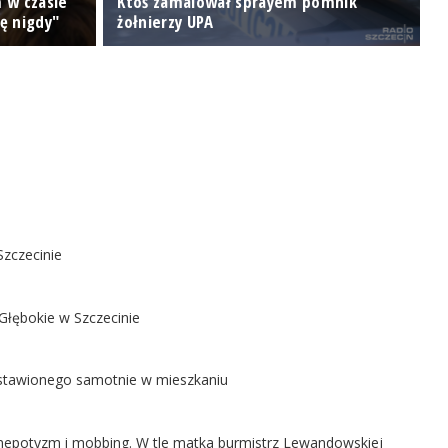
 w czasie
Ktoś zamalował sprayem pomnik
P
ę nigdy"
żołnierzy UPA
P
Szczecinie
Głębokie w Szczecinie
ostawionego samotnie w mieszkaniu
ą nepotyzm i mobbing. W tle matka burmistrz Lewandowskiej