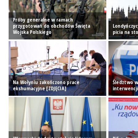
Próby generalne w ramach
przygotowań do obchodów Święta
Londyńczycy
Wojska Polskiego
picia na st
Na Wołyniu zakończono prace
Śledztwo w
ekshumacyjne [ZDJĘCIA]
interwencji