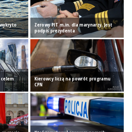
 wykryto
Zerowy PIT m.in. dla marynarzy. Jest
P
podpis prezydenta
G
ń celem
Kierowcy liczą na powrót programu
G
CPN
Ś