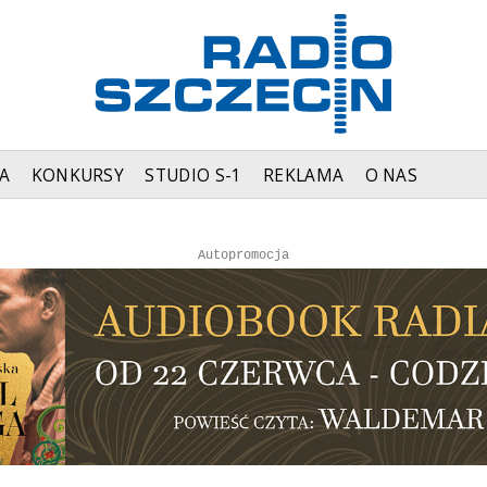
A
KONKURSY
STUDIO S-1
REKLAMA
O NAS
Autopromocja
Autopromocja
Reklama