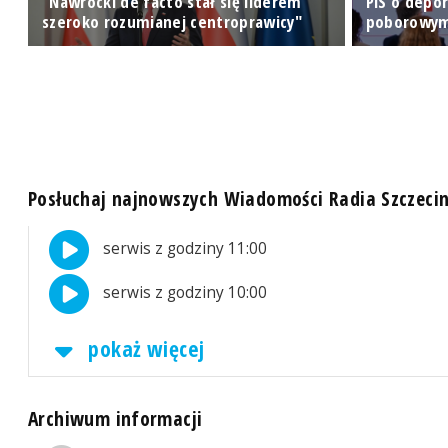
"Nawrocki de facto stał się liderem
PiS o depo
szeroko rozumianej centroprawicy"
poborowym,
Posłuchaj najnowszych Wiadomości Radia Szczeci
serwis z godziny 11:00
serwis z godziny 10:00
pokaż więcej
Archiwum informacji