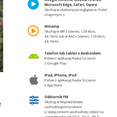
Microsoft Edge, Safari, Opera
Słuchaj w ulubionej przeglądarce. Poleć
znajomym :)
Winamp
Słuchaj w MP3 (stereo, 128 kb/s,
44.1kHz) lub w AAC+ (stereo, 128 kb/s,
44.1kHz)
Telefon lub tablet z Androidem
Pobierz aplikację Radia Szczecin
z Google Play
iPad, iPhone, iPod
Pobierz aplikację Radia Szczecin
z AppStore
Odbiornik FM
Słuchaj w województwie
ę
zachodniopomorskiem
(z wyłączeniem wschodniej części) na
częstotliwościach 92,0 - 94,4 - 98,7 -