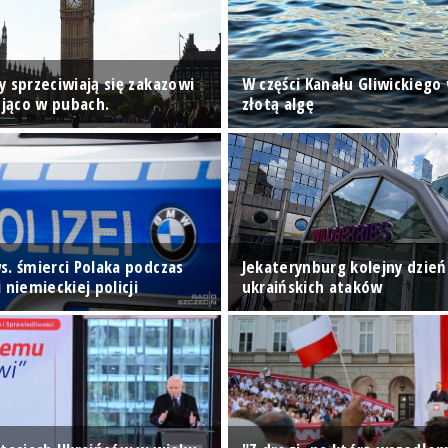
 sprzeciwiają się zakazowi
W części Kanału Gliwickiego
ojąco w pubach.
złotą algę
s. śmierci Polaka podczas
Jekaterynburg kolejny dzie
 niemieckiej policji
ukraińskich ataków