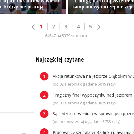
rtacjach Ukraińców w wieku
"Z drogi, na którą wszedłem
 którzy nie pracują
kampanii wyborczej nie zejd
1
2
3
4
5
64547 na 5379 stronach
n
Najczęściej czytane
Akcja ratunkowa na jeziorze Głębokim w 
(od 02 sierpnia oglądane 5019 razy)
Tragiczny finał wypoczynku nad Jeziorem 
(od 03 sierpnia oglądane 3829 razy)
Sąsiedzi interweniują w sprawie psa poz
(od przedwczoraj oglądane 3733 razy)
Pracownicy szpitala w Barlinku ujawniaj