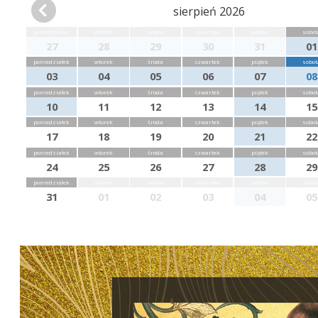
sierpień 2026
poniedziałek
wtorek
środa
czwartek
piątek
sobot
27
28
29
30
31
01
poniedziałek
wtorek
środa
czwartek
piątek
sobot
03
04
05
06
07
08
poniedziałek
wtorek
środa
czwartek
piątek
sobot
10
11
12
13
14
15
poniedziałek
wtorek
środa
czwartek
piątek
sobot
17
18
19
20
21
22
poniedziałek
wtorek
środa
czwartek
piątek
sobot
24
25
26
27
28
29
poniedziałek
wtorek
środa
czwartek
piątek
sobot
31
01
02
03
04
05