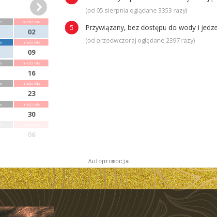
(od 05 sierpnia oglądane 3353 razy)
a
niedziela
Przywiązany, bez dostępu do wody i jedze
02
(od przedwczoraj oglądane 2397 razy)
a
niedziela
09
a
niedziela
16
a
niedziela
23
a
niedziela
30
a
niedziela
06
Autopromocja