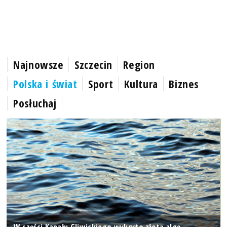
Najnowsze
Szczecin
Region
Polska i świat
Sport
Kultura
Biznes
Posłuchaj
W części Kanału Gliwickiego wykryto złotą algę