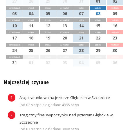
27
28
29
30
31
01
02
poniedziałek
wtorek
środa
czwartek
piątek
sobota
niedziela
03
04
05
06
07
08
09
poniedziałek
wtorek
środa
czwartek
piątek
sobota
niedziela
10
11
12
13
14
15
16
poniedziałek
wtorek
środa
czwartek
piątek
sobota
niedziela
17
18
19
20
21
22
23
poniedziałek
wtorek
środa
czwartek
piątek
sobota
niedziela
24
25
26
27
28
29
30
poniedziałek
wtorek
środa
czwartek
piątek
sobota
niedziela
31
01
02
03
04
05
06
Najczęściej czytane
Akcja ratunkowa na jeziorze Głębokim w Szczecinie
(od 02 sierpnia oglądane 4995 razy)
Tragiczny finał wypoczynku nad Jeziorem Głębokie w
Szczecinie
(od 03 sierpnia oglądane 3808 razy)