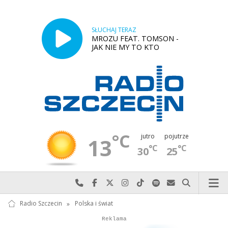
SŁUCHAJ TERAZ
MROZU FEAT. TOMSON -
JAK NIE MY TO KTO
°C
jutro
pojutrze
13
°C
°C
30
25
Najlepiej po prostu do nas zadzwoń
Odwiedź nas na Facebook-u
Odwiedź nas na X
Odwiedź nas na Instagram-ie
Odwiedź nas na TikTok-u
Szukaj nas na Spotify
Wyślij do nas w
Szukaj
Radio Szczecin
»
Polska i świat
Autopromocja
Autopromocja
Reklama