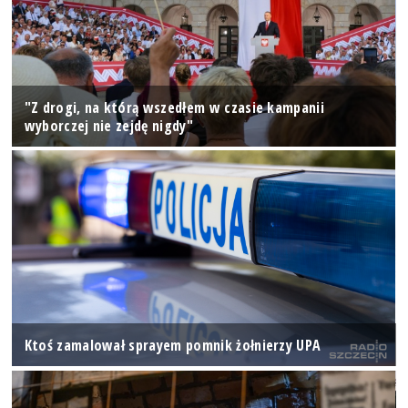
"Z drogi, na którą wszedłem w czasie kampanii
wyborczej nie zejdę nigdy"
Ktoś zamalował sprayem pomnik żołnierzy UPA