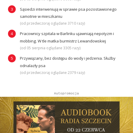
Sąsiedzi interweniują w sprawie psa pozostawionego
samotnie w mieszkaniu
(od przedwczoraj oglądane 3710 razy)
Pracownicy szpitala w Barlinku ujawniają nepotyzm i
mobbing. W tle matka burmistrz Lewandowskiej
(od 05 sierpnia oglądane 3305 razy)
Przywiązany, bez dostępu do wody i jedzenia. Służby
odnalazły psa
(od przedwczoraj oglądane 2379 razy)
Autopromocja