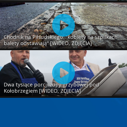
Chodnik na Piłsudskiego: "kobiety na szpilkach
balety odstawiają" [WIDEO, ZDJĘCIA]
Dwa tysiące porcji zupy grzybowej pod
Kołobrzegiem [WIDEO, ZDJECIA]