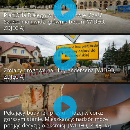
Plac Orła Białego w przebudowie. Część
Szczecinian widzi głównie beton [WIDEO,
ZDJĘCIA]
Zmiany drogowe na ulicy Andersena [WIDEO,
ZDJĘCIA]
Pękający budynek przy ul. Hożej w coraz
gorszym stanie. Mieszkańcy: nadzór może
podjąć decyzję o eksmisji [WIDEO, ZDJĘCIA]