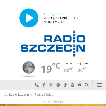
SŁUCHAJ TERAZ
GURU JOSH PROJECT -
INFINITY 2008
°C
jutro
pojutrze
19
°C
°C
22
24
Najlepiej po prostu do nas zadzwoń
Odwiedź nas na Facebook-u
Odwiedź nas na X
Odwiedź nas na Instagram-ie
Odwiedź nas na TikTok-u
Szukaj nas na Spotify
Wyślij do nas w
Szukaj
Radio Szczecin
»
Polska i świat
Autopromocja
Autopromocja
Reklama