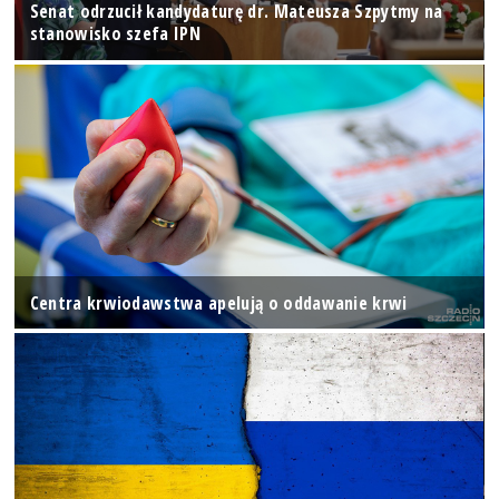
Senat odrzucił kandydaturę dr. Mateusza Szpytmy na
stanowisko szefa IPN
Centra krwiodawstwa apelują o oddawanie krwi