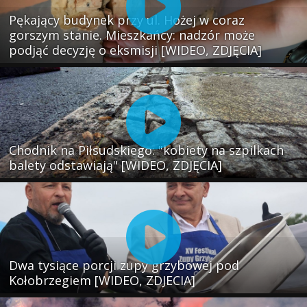
Pękający budynek przy ul. Hożej w coraz
gorszym stanie. Mieszkańcy: nadzór może
podjąć decyzję o eksmisji [WIDEO, ZDJĘCIA]
Chodnik na Piłsudskiego: "kobiety na szpilkach
balety odstawiają" [WIDEO, ZDJĘCIA]
Dwa tysiące porcji zupy grzybowej pod
Kołobrzegiem [WIDEO, ZDJECIA]