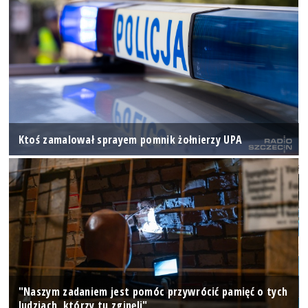
Ktoś zamalował sprayem pomnik żołnierzy UPA
"Naszym zadaniem jest pomóc przywrócić pamięć o tych
ludziach, którzy tu zginęli"