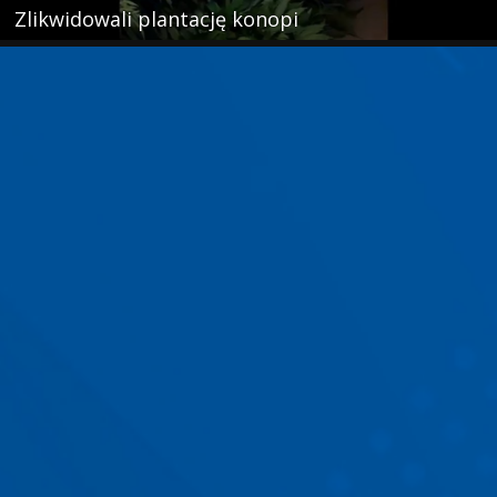
Zlikwidowali plantację konopi