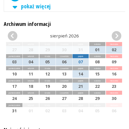
pokaż więcej
Archiwum informacji
sierpień 2026
poniedziałek
wtorek
środa
czwartek
piątek
sobota
niedziela
27
28
29
30
31
01
02
poniedziałek
wtorek
środa
czwartek
piątek
sobota
niedziela
03
04
05
06
07
08
09
poniedziałek
wtorek
środa
czwartek
piątek
sobota
niedziela
10
11
12
13
14
15
16
poniedziałek
wtorek
środa
czwartek
piątek
sobota
niedziela
17
18
19
20
21
22
23
poniedziałek
wtorek
środa
czwartek
piątek
sobota
niedziela
24
25
26
27
28
29
30
poniedziałek
wtorek
środa
czwartek
piątek
sobota
niedziela
31
01
02
03
04
05
06