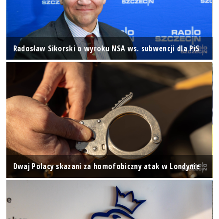
Radosław Sikorski o wyroku NSA ws. subwencji dla PiS
Dwaj Polacy skazani za homofobiczny atak w Londynie