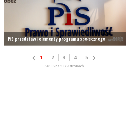
PiS przedstawi elementy programu społecznego
1
2
3
4
5
64538 na 5379 stronach