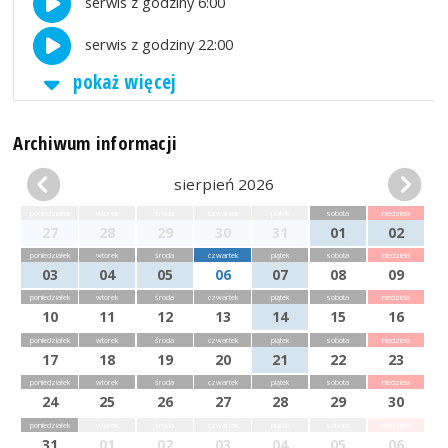
serwis z godziny 6:00
serwis z godziny 22:00
pokaż więcej
Archiwum informacji
sierpień 2026
poniedziałek
wtorek
środa
czwartek
piątek
sobota
niedziela
27
28
29
30
31
01
02
poniedziałek
wtorek
środa
czwartek
piątek
sobota
niedziela
03
04
05
06
07
08
09
poniedziałek
wtorek
środa
czwartek
piątek
sobota
niedziela
10
11
12
13
14
15
16
poniedziałek
wtorek
środa
czwartek
piątek
sobota
niedziela
17
18
19
20
21
22
23
poniedziałek
wtorek
środa
czwartek
piątek
sobota
niedziela
24
25
26
27
28
29
30
poniedziałek
wtorek
środa
czwartek
piątek
sobota
niedziela
31
01
02
03
04
05
06