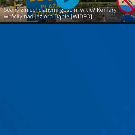
Seans z niechcianymi gośćmi w tle? Komary
wróciły nad Jezioro Dąbie [WIDEO]