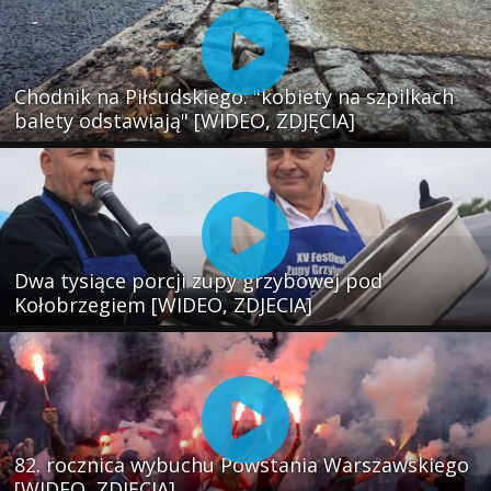
Chodnik na Piłsudskiego: "kobiety na szpilkach
balety odstawiają" [WIDEO, ZDJĘCIA]
Dwa tysiące porcji zupy grzybowej pod
Kołobrzegiem [WIDEO, ZDJECIA]
82. rocznica wybuchu Powstania Warszawskiego
[WIDEO, ZDJĘCIA]