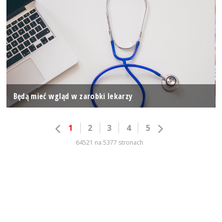
Będą mieć wgląd w zarobki lekarzy
1
2
3
4
5
64521 na 5377 stronach