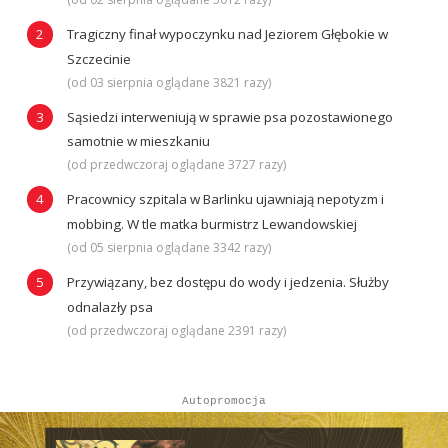
Tragiczny finał wypoczynku nad Jeziorem Głębokie w
Szczecinie
(od 03 sierpnia oglądane 3821 razy)
Sąsiedzi interweniują w sprawie psa pozostawionego
samotnie w mieszkaniu
(od przedwczoraj oglądane 3727 razy)
Pracownicy szpitala w Barlinku ujawniają nepotyzm i
mobbing. W tle matka burmistrz Lewandowskiej
(od 05 sierpnia oglądane 3342 razy)
Przywiązany, bez dostępu do wody i jedzenia. Służby
odnalazły psa
(od przedwczoraj oglądane 2391 razy)
Autopromocja