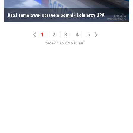
Ktoś zamalował sprayem pomnik żołnierzy UPA
1
2
3
4
5
64547 na 5379 stronach