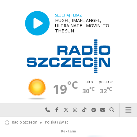
SŁUCHAJ TERAZ
HUGEL, IMAEL ANGEL,
ULTRA NATE - MOVIN' TO
THE SUN
°C
jutro
pojutrze
19
°C
°C
30
32
Najlepiej po prostu do nas zadzwoń
Odwiedź nas na Facebook-u
Odwiedź nas na X
Odwiedź nas na Instagram-ie
Odwiedź nas na TikTok-u
Szukaj nas na Spotify
Wyślij do nas w
Szukaj
Radio Szczecin
»
Polska i świat
Autopromocja
Autopromocja
Reklama