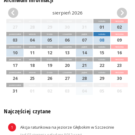
sierpień 2026
poniedziałek
wtorek
środa
czwartek
piątek
sobota
niedziela
27
28
29
30
31
01
02
poniedziałek
wtorek
środa
czwartek
piątek
sobota
niedziela
03
04
05
06
07
08
09
poniedziałek
wtorek
środa
czwartek
piątek
sobota
niedziela
10
11
12
13
14
15
16
poniedziałek
wtorek
środa
czwartek
piątek
sobota
niedziela
17
18
19
20
21
22
23
poniedziałek
wtorek
środa
czwartek
piątek
sobota
niedziela
24
25
26
27
28
29
30
poniedziałek
wtorek
środa
czwartek
piątek
sobota
niedziela
31
01
02
03
04
05
06
Najczęściej czytane
Akcja ratunkowa na jeziorze Głębokim w Szczecinie
(od 02 sierpnia oglądane 5012 razy)