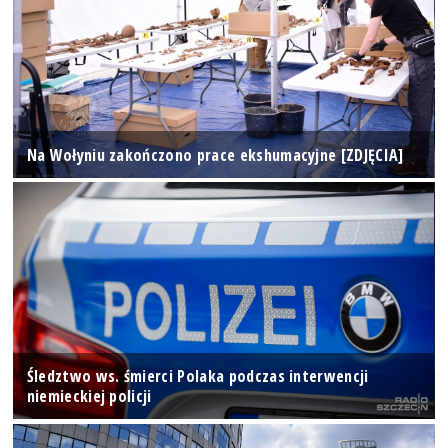
Na Wołyniu zakończono prace ekshumacyjne [ZDJĘCIA]
Śledztwo ws. śmierci Polaka podczas interwencji
niemieckiej policji