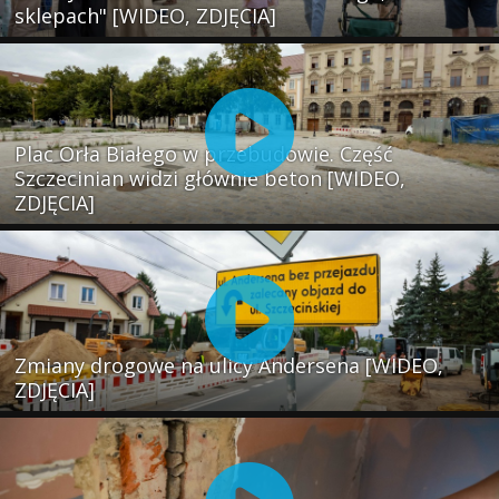
sklepach" [WIDEO, ZDJĘCIA]
Plac Orła Białego w przebudowie. Część
Szczecinian widzi głównie beton [WIDEO,
ZDJĘCIA]
Zmiany drogowe na ulicy Andersena [WIDEO,
ZDJĘCIA]