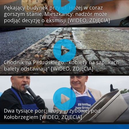
Pękający budynek przy ul. Hożej w coraz
gorszym stanie. Mieszkańcy: nadzór może
podjąć decyzję o eksmisji [WIDEO, ZDJĘCIA]
Chodnik na Piłsudskiego: "kobiety na szpilkach
balety odstawiają" [WIDEO, ZDJĘCIA]
Dwa tysiące porcji zupy grzybowej pod
Kołobrzegiem [WIDEO, ZDJECIA]