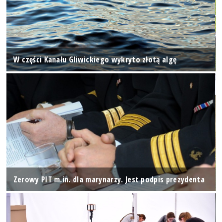
W części Kanału Gliwickiego wykryto złotą algę
Zerowy PIT m.in. dla marynarzy. Jest podpis prezydenta