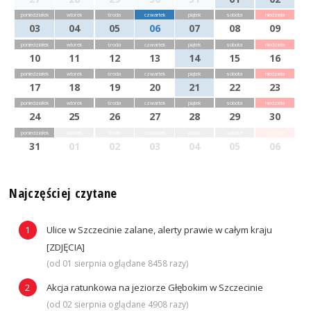
poniedziałek
wtorek
środa
czwartek
piątek
sobota
niedziela
03
04
05
06
07
08
09
poniedziałek
wtorek
środa
czwartek
piątek
sobota
niedziela
10
11
12
13
14
15
16
poniedziałek
wtorek
środa
czwartek
piątek
sobota
niedziela
17
18
19
20
21
22
23
poniedziałek
wtorek
środa
czwartek
piątek
sobota
niedziela
24
25
26
27
28
29
30
poniedziałek
wtorek
środa
czwartek
piątek
sobota
niedziela
31
01
02
03
04
05
06
Najczęściej czytane
Ulice w Szczecinie zalane, alerty prawie w całym kraju
[ZDJĘCIA]
(od 01 sierpnia oglądane 8458 razy)
Akcja ratunkowa na jeziorze Głębokim w Szczecinie
(od 02 sierpnia oglądane 4908 razy)