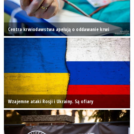
Centra krwiodawstwa apelują o oddawanie krwi
Wzajemne ataki Rosji i Ukrainy. Są ofiary