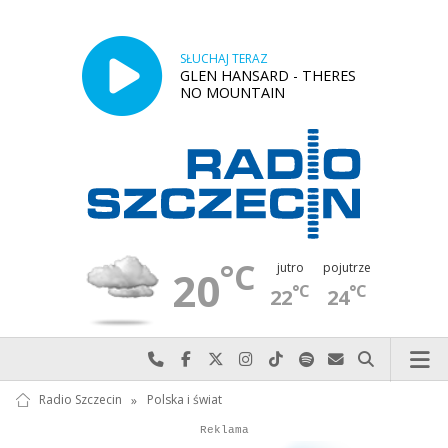
SŁUCHAJ TERAZ
GLEN HANSARD - THERES
NO MOUNTAIN
°C
jutro
pojutrze
20
°C
°C
22
24
Najlepiej po prostu do nas zadzwoń
Odwiedź nas na Facebook-u
Odwiedź nas na X
Odwiedź nas na Instagram-ie
Odwiedź nas na TikTok-u
Szukaj nas na Spotify
Wyślij do nas w
Szukaj
Radio Szczecin
»
Polska i świat
Autopromocja
Autopromocja
Reklama