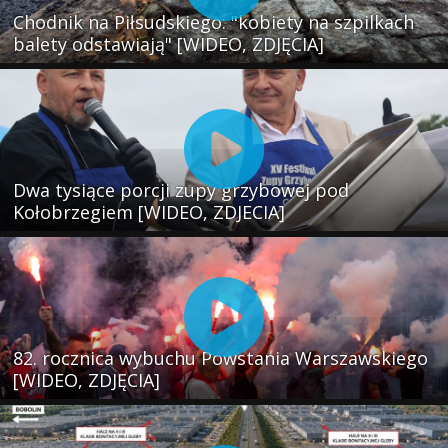
Chodnik na Piłsudskiego: "kobiety na szpilkach
balety odstawiają" [WIDEO, ZDJĘCIA]
Dwa tysiące porcji zupy grzybowej pod
Kołobrzegiem [WIDEO, ZDJECIA]
82. rocznica wybuchu Powstania Warszawskiego
[WIDEO, ZDJĘCIA]