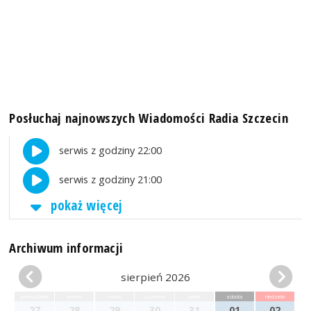
Posłuchaj najnowszych Wiadomości Radia Szczecin
serwis z godziny 22:00
serwis z godziny 21:00
pokaż więcej
Archiwum informacji
sierpień 2026
poniedziałek
wtorek
środa
czwartek
piątek
sobota
niedziela
27
28
29
30
31
01
02