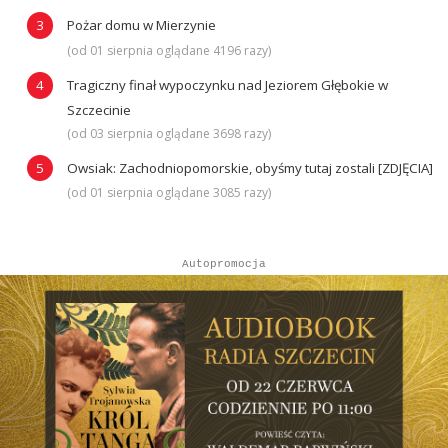
Pożar domu w Mierzynie
(od 01 sierpnia oglądane 4196 razy)
Tragiczny finał wypoczynku nad Jeziorem Głębokie w
Szczecinie
(od 03 sierpnia oglądane 3698 razy)
Owsiak: Zachodniopomorskie, obyśmy tutaj zostali [ZDJĘCIA]
(od 01 sierpnia oglądane 3085 razy)
Autopromocja