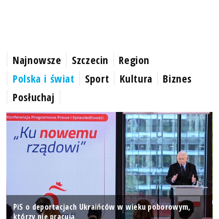
Najnowsze
Szczecin
Region
Polska i świat
Sport
Kultura
Biznes
Posłuchaj
PiS o deportacjach Ukraińców w wieku poborowym,
którzy nie pracują