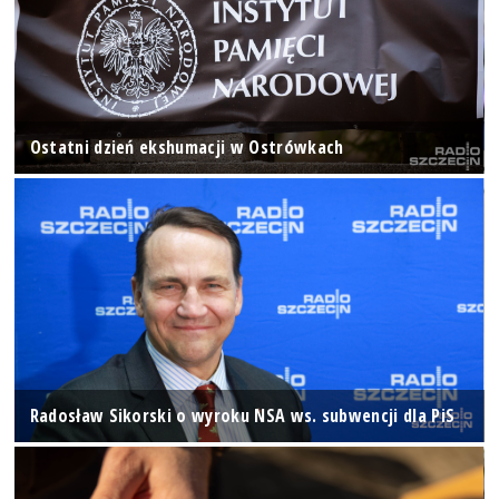
Ostatni dzień ekshumacji w Ostrówkach
Radosław Sikorski o wyroku NSA ws. subwencji dla PiS