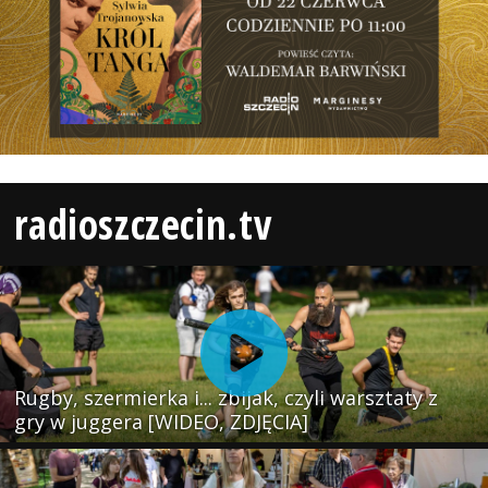
radioszczecin.tv
Rugby, szermierka i... zbijak, czyli warsztaty z
gry w juggera [WIDEO, ZDJĘCIA]