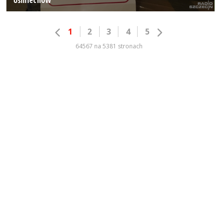
1
2
3
4
5
64567 na 5381 stronach