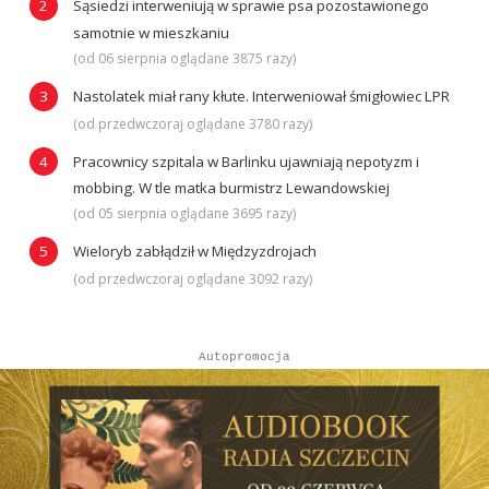
Sąsiedzi interweniują w sprawie psa pozostawionego
samotnie w mieszkaniu
(od 06 sierpnia oglądane 3875 razy)
Nastolatek miał rany kłute. Interweniował śmigłowiec LPR
(od przedwczoraj oglądane 3780 razy)
Pracownicy szpitala w Barlinku ujawniają nepotyzm i
mobbing. W tle matka burmistrz Lewandowskiej
(od 05 sierpnia oglądane 3695 razy)
Wieloryb zabłądził w Międzyzdrojach
(od przedwczoraj oglądane 3092 razy)
Autopromocja