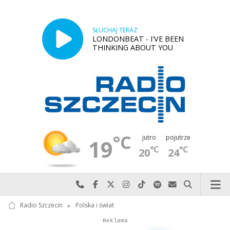
SŁUCHAJ TERAZ
LONDONBEAT - I'VE BEEN
THINKING ABOUT YOU
°C
jutro
pojutrze
19
°C
°C
20
24
Najlepiej po prostu do nas zadzwoń
Odwiedź nas na Facebook-u
Odwiedź nas na X
Odwiedź nas na Instagram-ie
Odwiedź nas na TikTok-u
Szukaj nas na Spotify
Wyślij do nas w
Szukaj
Radio Szczecin
»
Polska i świat
Autopromocja
Reklama