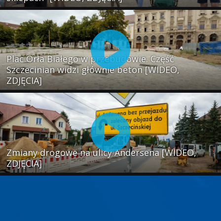
Plac Orła Białego w przebudowie. Część
Szczecinian widzi głównie beton [WIDEO,
ZDJĘCIA]
Zmiany drogowe na ulicy Andersena [WIDEO,
ZDJĘCIA]