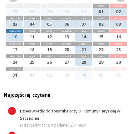
poniedziałek
wtorek
środa
czwartek
piątek
sobota
niedziela
27
28
29
30
31
01
02
poniedziałek
wtorek
środa
czwartek
piątek
sobota
niedziela
03
04
05
06
07
08
09
poniedziałek
wtorek
środa
czwartek
piątek
sobota
niedziela
10
11
12
13
14
15
16
poniedziałek
wtorek
środa
czwartek
piątek
sobota
niedziela
17
18
19
20
21
22
23
poniedziałek
wtorek
środa
czwartek
piątek
sobota
niedziela
24
25
26
27
28
29
30
poniedziałek
wtorek
środa
czwartek
piątek
sobota
niedziela
31
01
02
03
04
05
06
Najczęściej czytane
Dzieci wpadły do zbiornika przy ul. Komuny Paryskiej w
Szczecinie
(od przedwczoraj oglądane 5284 razy)