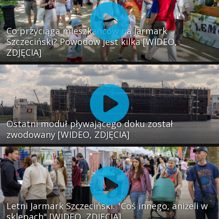
Co przyciąga mieszkańców na Jarmark
Szczeciński? Powodów jest kilka [WIDEO,
ZDJĘCIA]
Ostatni moduł pływającego doku został
zwodowany [WIDEO, ZDJĘCIA]
Letni Jarmark Szczeciński. "Coś innego, aniżeli w
sklepach" [WIDEO, ZDJĘCIA]