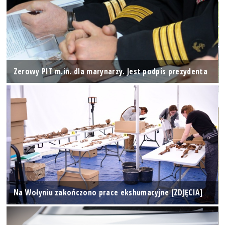
Zerowy PIT m.in. dla marynarzy. Jest podpis prezydenta
Na Wołyniu zakończono prace ekshumacyjne [ZDJĘCIA]