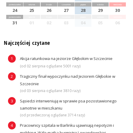
poniedziałek
wtorek
środa
czwartek
piątek
sobota
niedziela
24
25
26
27
28
29
30
poniedziałek
wtorek
środa
czwartek
piątek
sobota
niedziela
31
01
02
03
04
05
06
Najczęściej czytane
Akcja ratunkowa na jeziorze Głębokim w Szczecinie
(od 02 sierpnia oglądane 5001 razy)
Tragiczny finał wypoczynku nad Jeziorem Głębokie w
Szczecinie
(od 03 sierpnia oglądane 3810 razy)
Sąsiedzi interweniują w sprawie psa pozostawionego
samotnie w mieszkaniu
(od przedwczoraj oglądane 3714 razy)
Pracownicy szpitala w Barlinku ujawniają nepotyzm i
mobbing. W tle matka burmistrz Lewandowskiej