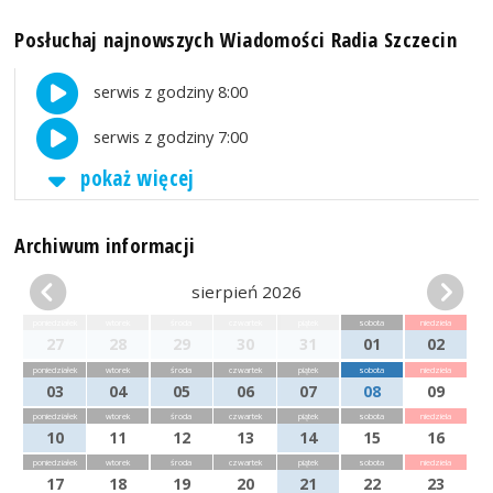
Posłuchaj najnowszych Wiadomości Radia Szczecin
serwis z godziny 8:00
serwis z godziny 7:00
pokaż więcej
Archiwum informacji
sierpień 2026
poniedziałek
wtorek
środa
czwartek
piątek
sobota
niedziela
27
28
29
30
31
01
02
poniedziałek
wtorek
środa
czwartek
piątek
sobota
niedziela
03
04
05
06
07
08
09
poniedziałek
wtorek
środa
czwartek
piątek
sobota
niedziela
10
11
12
13
14
15
16
poniedziałek
wtorek
środa
czwartek
piątek
sobota
niedziela
17
18
19
20
21
22
23