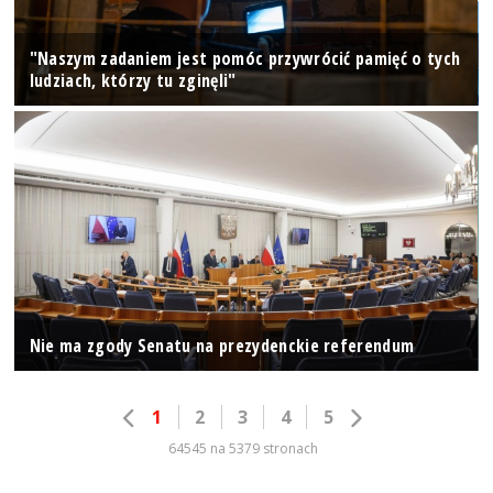
"Naszym zadaniem jest pomóc przywrócić pamięć o tych
ludziach, którzy tu zginęli"
Nie ma zgody Senatu na prezydenckie referendum
1
2
3
4
5
64545 na 5379 stronach