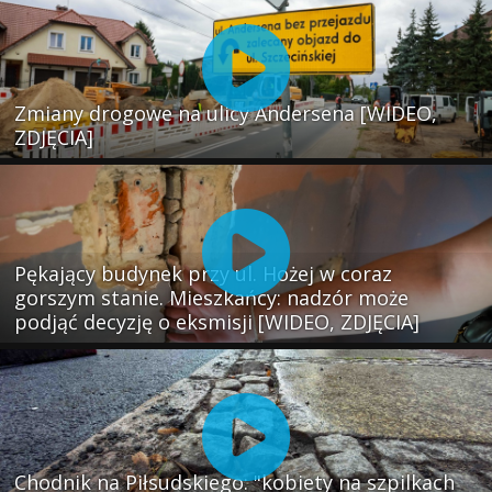
Zmiany drogowe na ulicy Andersena [WIDEO,
ZDJĘCIA]
Pękający budynek przy ul. Hożej w coraz
gorszym stanie. Mieszkańcy: nadzór może
podjąć decyzję o eksmisji [WIDEO, ZDJĘCIA]
Chodnik na Piłsudskiego: "kobiety na szpilkach