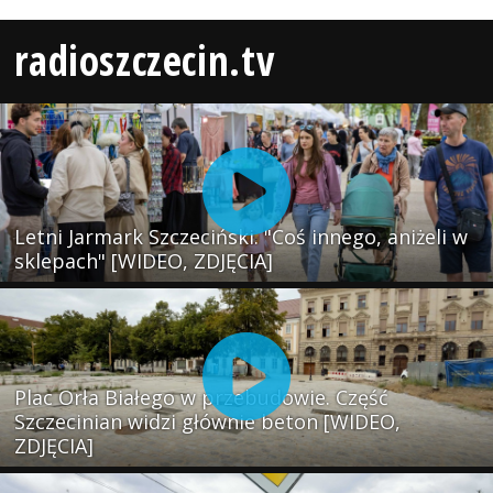
radioszczecin.tv
Letni Jarmark Szczeciński. "Coś innego, aniżeli w
sklepach" [WIDEO, ZDJĘCIA]
Plac Orła Białego w przebudowie. Część
Szczecinian widzi głównie beton [WIDEO,
ZDJĘCIA]