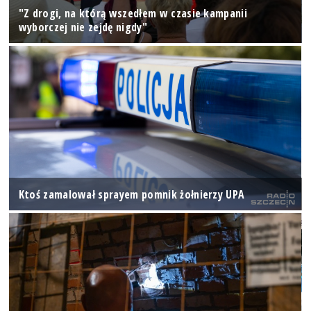
"Z drogi, na którą wszedłem w czasie kampanii
wyborczej nie zejdę nigdy"
Ktoś zamalował sprayem pomnik żołnierzy UPA