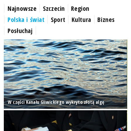
Najnowsze
Szczecin
Region
Polska i świat
Sport
Kultura
Biznes
Posłuchaj
W części Kanału Gliwickiego wykryto złotą algę