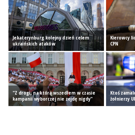
Jekaterynburg kolejny dzień celem
Kierowcy l
ukraińskich ataków
CPN
"Z drogi, na którą wszedłem w czasie
Ktoś zama
kampanii wyborczej nie zejdę nigdy"
żołnierzy U