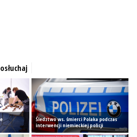
osłuchaj
ce
Śledztwo ws. śmierci Polaka podczas
P
interwencji niemieckiej policji
S