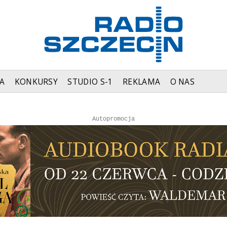
A
KONKURSY
STUDIO S-1
REKLAMA
O NAS
Autopromocja
Autopromocja
Reklama