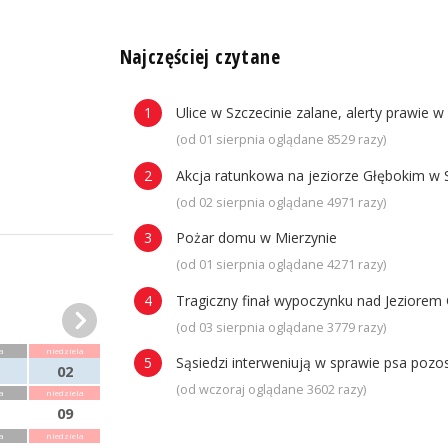
n
Najczęściej czytane
Ulice w Szczecinie zalane, alerty prawie w
(od 01 sierpnia oglądane 8529 razy)
Akcja ratunkowa na jeziorze Głębokim w 
(od 02 sierpnia oglądane 4971 razy)
Pożar domu w Mierzynie
(od 01 sierpnia oglądane 4271 razy)
Tragiczny finał wypoczynku nad Jeziorem 
(od 03 sierpnia oglądane 3779 razy)
a
niedziela
Sąsiedzi interweniują w sprawie psa poz
02
(od wczoraj oglądane 3602 razy)
a
niedziela
09
a
niedziela