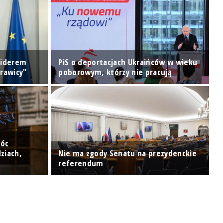
 liderem
PiS o deportacjach Ukraińców w wieku
rawicy"
poborowym, którzy nie pracują
F
móc
P
ziach,
Nie ma zgody Senatu na prezydenckie
ś
referendum
[