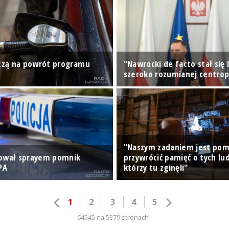
iczą na powrót programu
"Nawrocki de facto stał się
szeroko rozumianej centrop
"Naszym zadaniem jest po
lował sprayem pomnik
przywrócić pamięć o tych lud
PA
którzy tu zginęli"
1
2
3
4
5
64545 na 5379 stronach