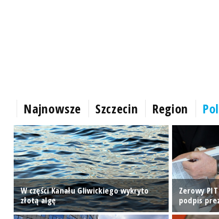
Najnowsze
Szczecin
Region
Pol
W części Kanału Gliwickiego wykryto
Zerowy PIT 
złotą algę
podpis pre