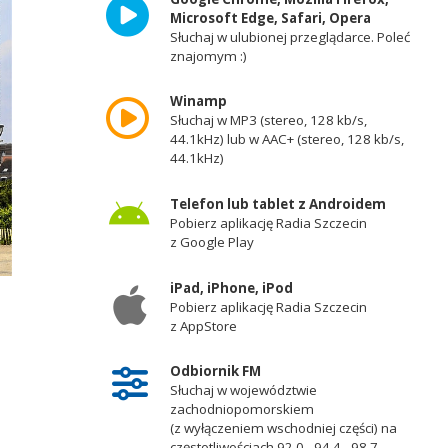
Microsoft Edge, Safari, Opera
Słuchaj w ulubionej przeglądarce. Poleć
znajomym :)
Winamp
Słuchaj w MP3 (stereo, 128 kb/s,
44.1kHz) lub w AAC+ (stereo, 128 kb/s,
44.1kHz)
Telefon lub tablet z Androidem
Pobierz aplikację Radia Szczecin
z Google Play
iPad, iPhone, iPod
Pobierz aplikację Radia Szczecin
z AppStore
Odbiornik FM
Słuchaj w województwie
zachodniopomorskiem
(z wyłączeniem wschodniej części) na
częstotliwościach 92,0 - 94,4 - 98,7 -