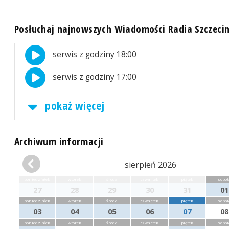
Posłuchaj najnowszych Wiadomości Radia Szczeci
serwis z godziny 18:00
serwis z godziny 17:00
pokaż więcej
Archiwum informacji
sierpień 2026
poniedziałek
wtorek
środa
czwartek
piątek
sobot
27
28
29
30
31
01
poniedziałek
wtorek
środa
czwartek
piątek
sobot
03
04
05
06
07
08
poniedziałek
wtorek
środa
czwartek
piątek
sobot