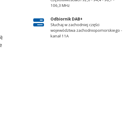
106,3 MHz
Odbiornik DAB+
Słuchaj w zachodniej części
województwa zachodniopomorskiego -
są
kanał 11A
e