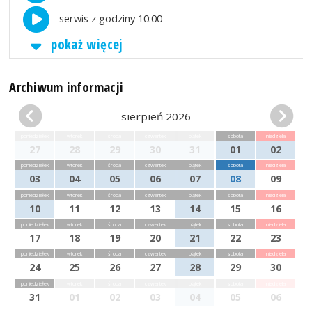
serwis z godziny 10:00
pokaż więcej
Archiwum informacji
sierpień 2026
poniedziałek
wtorek
środa
czwartek
piątek
sobota
niedziela
27
28
29
30
31
01
02
poniedziałek
wtorek
środa
czwartek
piątek
sobota
niedziela
03
04
05
06
07
08
09
poniedziałek
wtorek
środa
czwartek
piątek
sobota
niedziela
10
11
12
13
14
15
16
poniedziałek
wtorek
środa
czwartek
piątek
sobota
niedziela
17
18
19
20
21
22
23
poniedziałek
wtorek
środa
czwartek
piątek
sobota
niedziela
24
25
26
27
28
29
30
poniedziałek
wtorek
środa
czwartek
piątek
sobota
niedziela
31
01
02
03
04
05
06