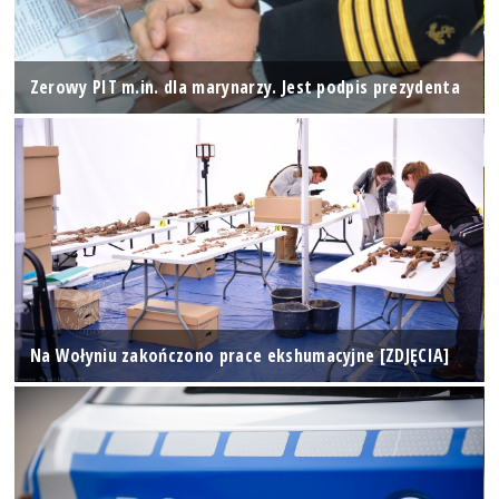
Zerowy PIT m.in. dla marynarzy. Jest podpis prezydenta
Na Wołyniu zakończono prace ekshumacyjne [ZDJĘCIA]