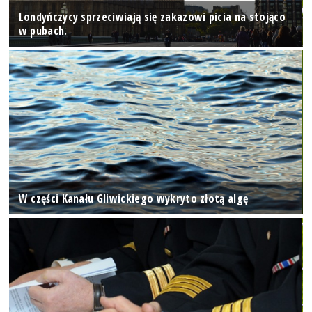
Londyńczycy sprzeciwiają się zakazowi picia na stojąco
w pubach.
W części Kanału Gliwickiego wykryto złotą algę