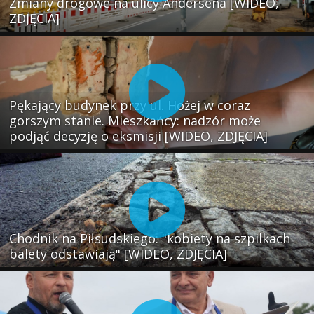
Zmiany drogowe na ulicy Andersena [WIDEO,
ZDJĘCIA]
Pękający budynek przy ul. Hożej w coraz
gorszym stanie. Mieszkańcy: nadzór może
podjąć decyzję o eksmisji [WIDEO, ZDJĘCIA]
Chodnik na Piłsudskiego: "kobiety na szpilkach
balety odstawiają" [WIDEO, ZDJĘCIA]