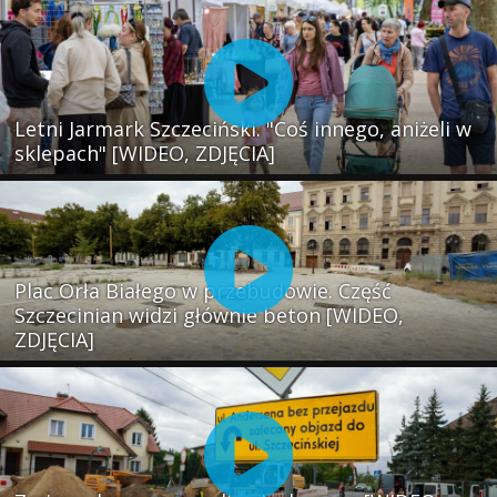
Letni Jarmark Szczeciński. "Coś innego, aniżeli w
sklepach" [WIDEO, ZDJĘCIA]
Plac Orła Białego w przebudowie. Część
Szczecinian widzi głównie beton [WIDEO,
ZDJĘCIA]