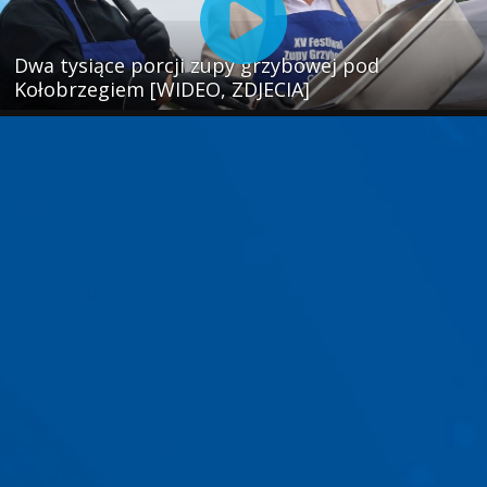
Dwa tysiące porcji zupy grzybowej pod
Kołobrzegiem [WIDEO, ZDJECIA]