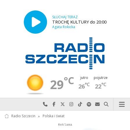
SŁUCHAJ TERAZ
TROCHĘ KULTURY do 20:00
Agata Rokicka
°C
jutro
pojutrze
29
°C
°C
26
22
Najlepiej po prostu do nas zadzwoń
Odwiedź nas na Facebook-u
Odwiedź nas na X
Odwiedź nas na Instagram-ie
Odwiedź nas na TikTok-u
Szukaj nas na Spotify
Wyślij do nas w
Szukaj
Radio Szczecin
»
Polska i świat
Autopromocja
Reklama