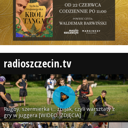
radioszczecin.tv
Rugby, szermierka i... zbijak, czyli warsztaty z
gry w juggera [WIDEO, ZDJĘCIA]