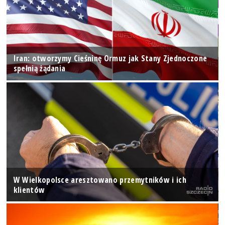
Iran: otworzymy Cieśninę Ormuz jak Stany Zjednoczone
spełnią żądania
W Wielkopolsce aresztowano przemytników i ich
klientów