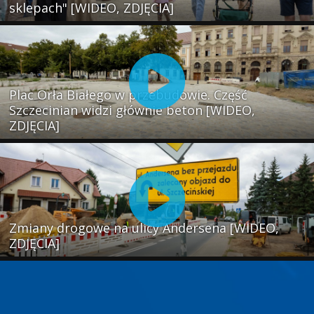
sklepach" [WIDEO, ZDJĘCIA]
Plac Orła Białego w przebudowie. Część
Szczecinian widzi głównie beton [WIDEO,
ZDJĘCIA]
Zmiany drogowe na ulicy Andersena [WIDEO,
ZDJĘCIA]