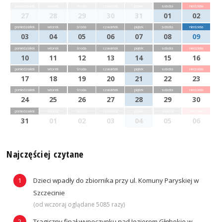
poniedziałek
wtorek
środa
czwartek
piątek
sobota
niedziela
27
28
29
30
31
01
02
poniedziałek
wtorek
środa
czwartek
piątek
sobota
niedziela
03
04
05
06
07
08
09
poniedziałek
wtorek
środa
czwartek
piątek
sobota
niedziela
10
11
12
13
14
15
16
poniedziałek
wtorek
środa
czwartek
piątek
sobota
niedziela
17
18
19
20
21
22
23
poniedziałek
wtorek
środa
czwartek
piątek
sobota
niedziela
24
25
26
27
28
29
30
poniedziałek
wtorek
środa
czwartek
piątek
sobota
niedziela
31
01
02
03
04
05
06
Najczęściej czytane
Dzieci wpadły do zbiornika przy ul. Komuny Paryskiej w
Szczecinie
(od wczoraj oglądane 5085 razy)
Tragiczny finał wypoczynku nad Jeziorem Głębokie w