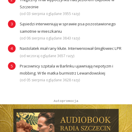
Szczecinie
(od 03 sierpnia oglądane 3955 razy)
Sąsiedzi interweniują w sprawie psa pozostawionego
samotnie w mieszkaniu
(od 06 sierpnia oglądane 3843 razy)
Nastolatek miał rany kłute. Interweniował śmigłowiec LPR
(od wczoraj oglądane 3657 razy)
Pracownicy szpitala w Barlinku ujawniają nepotyzm i
mobbing. W tle matka burmistrz Lewandowskiej
(od 05 sierpnia oglądane 3628 razy)
Autopromocja