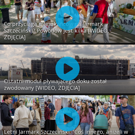
Co przyciąga mieszkańców na Jarmark
Szczeciński? Powodów jest kilka [WIDEO,
ZDJĘCIA]
Ostatni moduł pływającego doku został
zwodowany [WIDEO, ZDJĘCIA]
Letni Jarmark Szczeciński. "Coś innego, aniżeli w