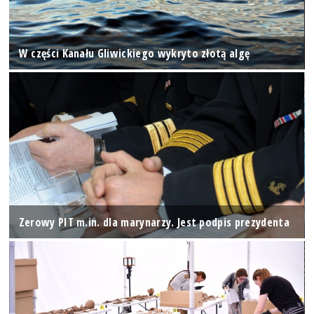
W części Kanału Gliwickiego wykryto złotą algę
Zerowy PIT m.in. dla marynarzy. Jest podpis prezydenta