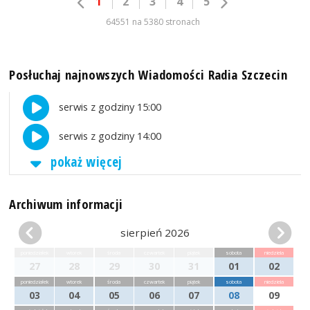
1
2
3
4
5
64551 na 5380 stronach
Posłuchaj najnowszych Wiadomości Radia Szczecin
serwis z godziny 15:00
serwis z godziny 14:00
pokaż więcej
Archiwum informacji
sierpień 2026
poniedziałek
wtorek
środa
czwartek
piątek
sobota
niedziela
27
28
29
30
31
01
02
poniedziałek
wtorek
środa
czwartek
piątek
sobota
niedziela
03
04
05
06
07
08
09