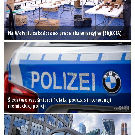
Na Wołyniu zakończono prace ekshumacyjne [ZDJĘCIA]
Śledztwo ws. śmierci Polaka podczas interwencji
niemieckiej policji