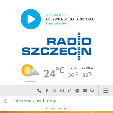
SŁUCHAJ TERAZ
AKTYWNA SOBOTA do 17:00
Anna Łukaszek
°C
jutro
pojutrze
24
°C
°C
30
32
Najlepiej po prostu do nas zadzwoń
Odwiedź nas na Facebook-u
Odwiedź nas na X
Odwiedź nas na Instagram-ie
Odwiedź nas na TikTok-u
Szukaj nas na Spotify
Wyślij do nas w
Szukaj
Radio Szczecin
»
Polska i świat
Autopromocja
Reklama