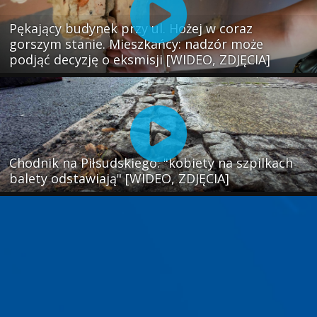
Pękający budynek przy ul. Hożej w coraz
gorszym stanie. Mieszkańcy: nadzór może
podjąć decyzję o eksmisji [WIDEO, ZDJĘCIA]
Chodnik na Piłsudskiego: "kobiety na szpilkach
balety odstawiają" [WIDEO, ZDJĘCIA]