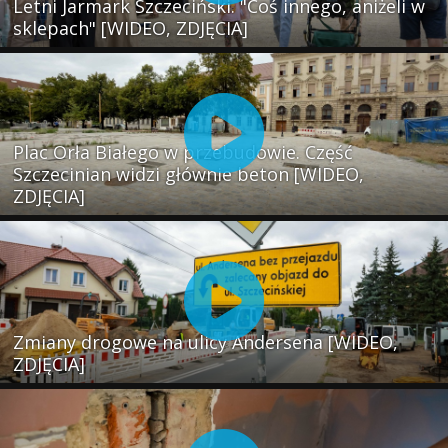
Letni Jarmark Szczeciński. "Coś innego, aniżeli w
sklepach" [WIDEO, ZDJĘCIA]
Plac Orła Białego w przebudowie. Część
Szczecinian widzi głównie beton [WIDEO,
ZDJĘCIA]
Zmiany drogowe na ulicy Andersena [WIDEO,
ZDJĘCIA]