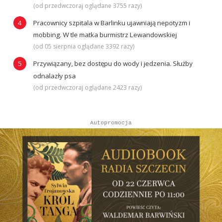
(od przedwczoraj oglądane 3755 razy)
Pracownicy szpitala w Barlinku ujawniają nepotyzm i
mobbing. W tle matka burmistrz Lewandowskiej
(od 05 sierpnia oglądane 3392 razy)
Przywiązany, bez dostępu do wody i jedzenia. Służby
odnalazły psa
(od przedwczoraj oglądane 2423 razy)
Autopromocja