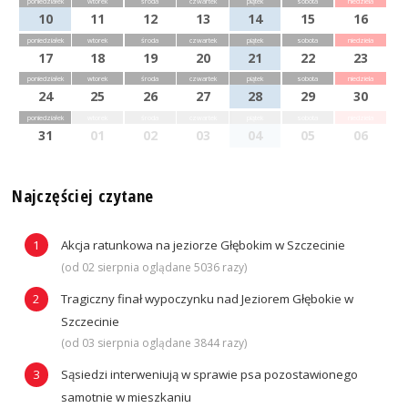
poniedziałek
wtorek
środa
czwartek
piątek
sobota
niedziela
10
11
12
13
14
15
16
poniedziałek
wtorek
środa
czwartek
piątek
sobota
niedziela
17
18
19
20
21
22
23
poniedziałek
wtorek
środa
czwartek
piątek
sobota
niedziela
24
25
26
27
28
29
30
poniedziałek
wtorek
środa
czwartek
piątek
sobota
niedziela
31
01
02
03
04
05
06
Najczęściej czytane
Akcja ratunkowa na jeziorze Głębokim w Szczecinie
(od 02 sierpnia oglądane 5036 razy)
Tragiczny finał wypoczynku nad Jeziorem Głębokie w
Szczecinie
(od 03 sierpnia oglądane 3844 razy)
Sąsiedzi interweniują w sprawie psa pozostawionego
samotnie w mieszkaniu