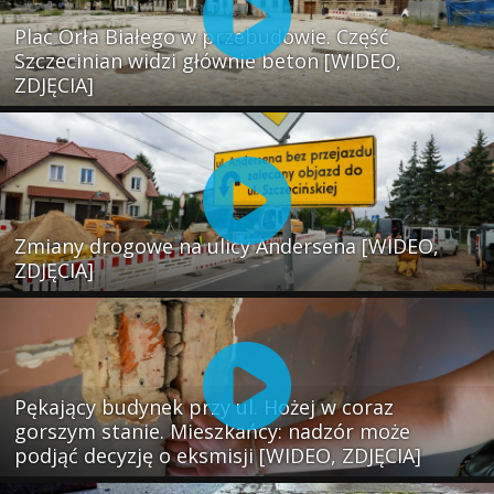
Plac Orła Białego w przebudowie. Część
Szczecinian widzi głównie beton [WIDEO,
ZDJĘCIA]
Zmiany drogowe na ulicy Andersena [WIDEO,
ZDJĘCIA]
Pękający budynek przy ul. Hożej w coraz
gorszym stanie. Mieszkańcy: nadzór może
podjąć decyzję o eksmisji [WIDEO, ZDJĘCIA]