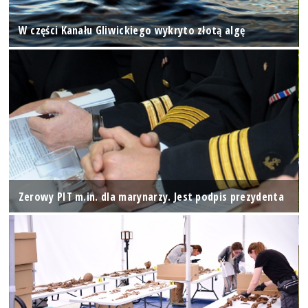
W części Kanału Gliwickiego wykryto złotą algę
Zerowy PIT m.in. dla marynarzy. Jest podpis prezydenta