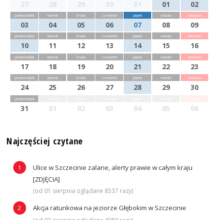
27
28
29
30
31
01
02
poniedziałek
wtorek
środa
czwartek
piątek
sobota
niedziela
03
04
05
06
07
08
09
poniedziałek
wtorek
środa
czwartek
piątek
sobota
niedziela
10
11
12
13
14
15
16
poniedziałek
wtorek
środa
czwartek
piątek
sobota
niedziela
17
18
19
20
21
22
23
poniedziałek
wtorek
środa
czwartek
piątek
sobota
niedziela
24
25
26
27
28
29
30
poniedziałek
wtorek
środa
czwartek
piątek
sobota
niedziela
31
01
02
03
04
05
06
Najczęściej czytane
Ulice w Szczecinie zalane, alerty prawie w całym kraju
[ZDJĘCIA]
(od 01 sierpnia oglądane 8537 razy)
Akcja ratunkowa na jeziorze Głębokim w Szczecinie