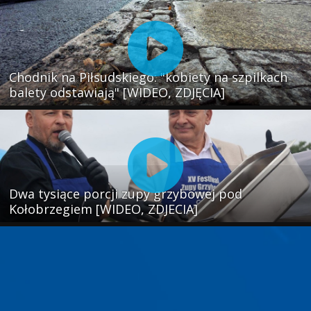
Chodnik na Piłsudskiego: "kobiety na szpilkach
balety odstawiają" [WIDEO, ZDJĘCIA]
Dwa tysiące porcji zupy grzybowej pod
Kołobrzegiem [WIDEO, ZDJECIA]