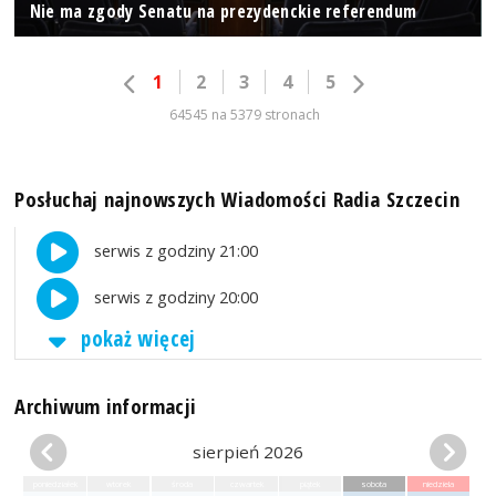
Nie ma zgody Senatu na prezydenckie referendum
1
2
3
4
5
64545 na 5379 stronach
Posłuchaj najnowszych Wiadomości Radia Szczecin
serwis z godziny 21:00
serwis z godziny 20:00
pokaż więcej
Archiwum informacji
sierpień 2026
poniedziałek
wtorek
środa
czwartek
piątek
sobota
niedziela