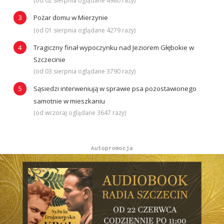
(od 02 sierpnia oglądane 4980 razy)
Pożar domu w Mierzynie
(od 01 sierpnia oglądane 4279 razy)
Tragiczny finał wypoczynku nad Jeziorem Głębokie w
Szczecinie
(od 03 sierpnia oglądane 3790 razy)
Sąsiedzi interweniują w sprawie psa pozostawionego
samotnie w mieszkaniu
(od wczoraj oglądane 3647 razy)
Autopromocja