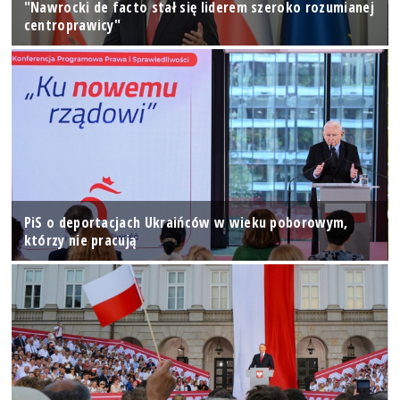
"Nawrocki de facto stał się liderem szeroko rozumianej
centroprawicy"
PiS o deportacjach Ukraińców w wieku poborowym,
którzy nie pracują