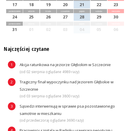
17
18
19
20
21
22
23
poniedziałek
wtorek
środa
czwartek
piątek
sobota
niedziela
24
25
26
27
28
29
30
poniedziałek
wtorek
środa
czwartek
piątek
sobota
niedziela
31
01
02
03
04
05
06
Najczęściej czytane
Akcja ratunkowa na jeziorze Głębokim w Szczecinie
(od 02 sierpnia oglądane 4989 razy)
Tragiczny finał wypoczynku nad Jeziorem Głębokie w
Szczecinie
(od 03 sierpnia oglądane 3800 razy)
Sąsiedzi interweniują w sprawie psa pozostawionego
samotnie w mieszkaniu
(od przedwczoraj oglądane 3690 razy)
Pracownicy szpitala w Barlinku ujawniają nepotyzm i