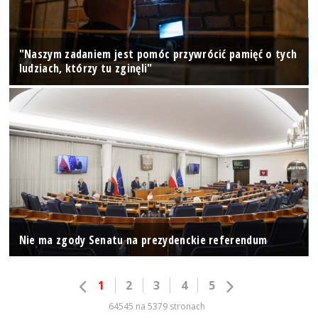
"Naszym zadaniem jest pomóc przywrócić pamięć o tych
ludziach, którzy tu zginęli"
Nie ma zgody Senatu na prezydenckie referendum
1
2
3
4
5
64545 na 5379 stronach