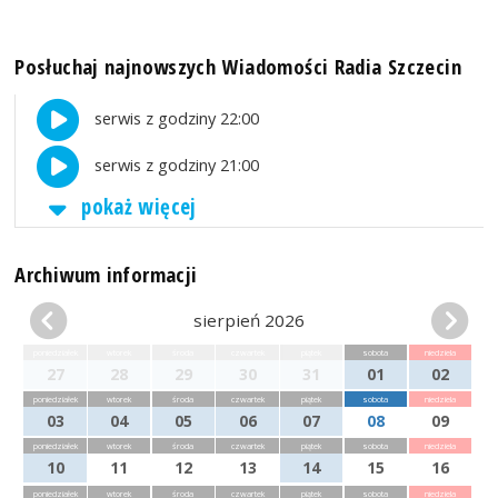
Posłuchaj najnowszych Wiadomości Radia Szczecin
serwis z godziny 22:00
serwis z godziny 21:00
pokaż więcej
Archiwum informacji
sierpień 2026
poniedziałek
wtorek
środa
czwartek
piątek
sobota
niedziela
27
28
29
30
31
01
02
poniedziałek
wtorek
środa
czwartek
piątek
sobota
niedziela
03
04
05
06
07
08
09
poniedziałek
wtorek
środa
czwartek
piątek
sobota
niedziela
10
11
12
13
14
15
16
poniedziałek
wtorek
środa
czwartek
piątek
sobota
niedziela