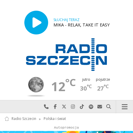
SŁUCHAJ TERAZ
MIKA - RELAX, TAKE IT EASY
°C
jutro
pojutrze
12
°C
°C
30
27
Najlepiej po prostu do nas zadzwoń
Odwiedź nas na Facebook-u
Odwiedź nas na X
Odwiedź nas na Instagram-ie
Odwiedź nas na TikTok-u
Szukaj nas na Spotify
Wyślij do nas w
Szukaj
Radio Szczecin
»
Polska i świat
Autopromocja
Autopromocja
Reklama