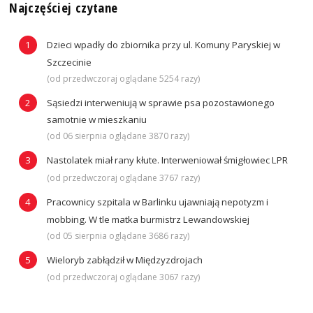
Najczęściej czytane
Dzieci wpadły do zbiornika przy ul. Komuny Paryskiej w
Szczecinie
(od przedwczoraj oglądane 5254 razy)
Sąsiedzi interweniują w sprawie psa pozostawionego
samotnie w mieszkaniu
(od 06 sierpnia oglądane 3870 razy)
Nastolatek miał rany kłute. Interweniował śmigłowiec LPR
(od przedwczoraj oglądane 3767 razy)
Pracownicy szpitala w Barlinku ujawniają nepotyzm i
mobbing. W tle matka burmistrz Lewandowskiej
(od 05 sierpnia oglądane 3686 razy)
Wieloryb zabłądził w Międzyzdrojach
(od przedwczoraj oglądane 3067 razy)