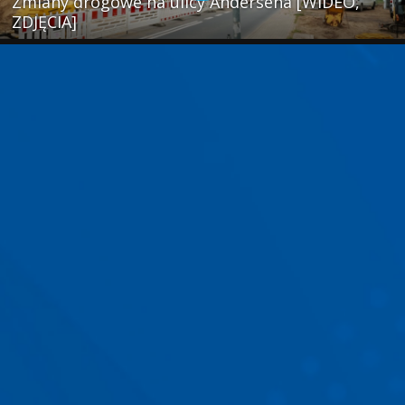
Zmiany drogowe na ulicy Andersena [WIDEO,
ZDJĘCIA]