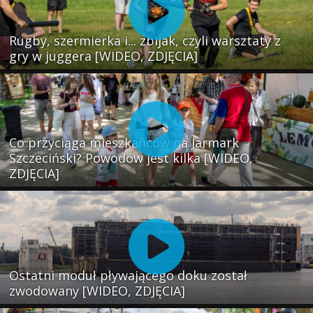
Rugby, szermierka i... zbijak, czyli warsztaty z
gry w juggera [WIDEO, ZDJĘCIA]
Co przyciąga mieszkańców na Jarmark
Szczeciński? Powodów jest kilka [WIDEO,
ZDJĘCIA]
Ostatni moduł pływającego doku został
zwodowany [WIDEO, ZDJĘCIA]