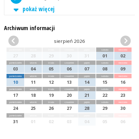
pokaż więcej
Archiwum informacji
sierpień 2026
poniedziałek
wtorek
środa
czwartek
piątek
sobota
niedziela
27
28
29
30
31
01
02
poniedziałek
wtorek
środa
czwartek
piątek
sobota
niedziela
03
04
05
06
07
08
09
poniedziałek
wtorek
środa
czwartek
piątek
sobota
niedziela
10
11
12
13
14
15
16
poniedziałek
wtorek
środa
czwartek
piątek
sobota
niedziela
17
18
19
20
21
22
23
poniedziałek
wtorek
środa
czwartek
piątek
sobota
niedziela
24
25
26
27
28
29
30
poniedziałek
wtorek
środa
czwartek
piątek
sobota
niedziela
31
01
02
03
04
05
06