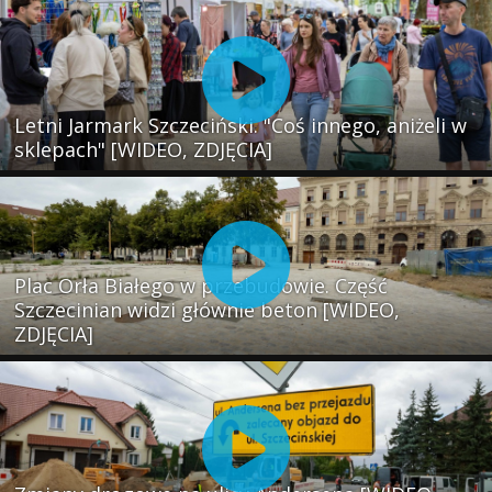
Letni Jarmark Szczeciński. "Coś innego, aniżeli w
sklepach" [WIDEO, ZDJĘCIA]
Plac Orła Białego w przebudowie. Część
Szczecinian widzi głównie beton [WIDEO,
ZDJĘCIA]