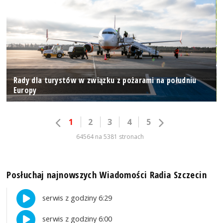
Rady dla turystów w związku z pożarami na południu
Europy
1
2
3
4
5
64564 na 5381 stronach
Posłuchaj najnowszych Wiadomości Radia Szczecin
serwis z godziny 6:29
serwis z godziny 6:00