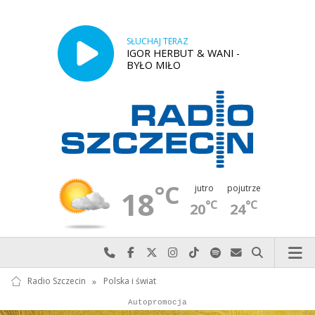
SŁUCHAJ TERAZ
IGOR HERBUT & WANI -
BYŁO MIŁO
°C
jutro
pojutrze
18
°C
°C
20
24
Najlepiej po prostu do nas zadzwoń
Odwiedź nas na Facebook-u
Odwiedź nas na X
Odwiedź nas na Instagram-ie
Odwiedź nas na TikTok-u
Szukaj nas na Spotify
Wyślij do nas w
Szukaj
Radio Szczecin
»
Polska i świat
Autopromocja
Reklama