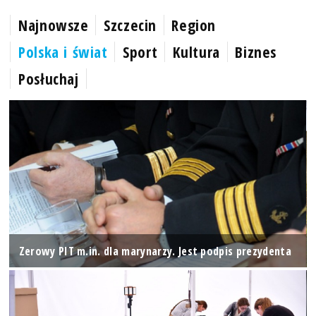
Najnowsze
Szczecin
Region
Polska i świat
Sport
Kultura
Biznes
Posłuchaj
Zerowy PIT m.in. dla marynarzy. Jest podpis prezydenta