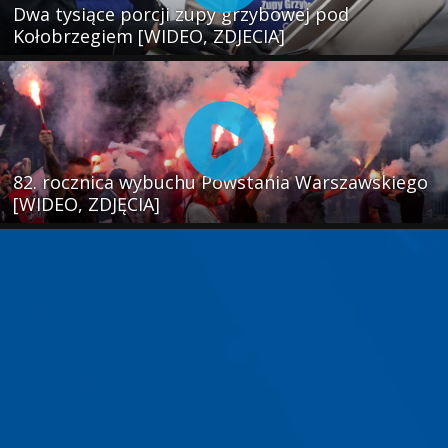
Dwa tysiące porcji zupy grzybowej pod
Kołobrzegiem [WIDEO, ZDJECIA]
82. rocznica wybuchu Powstania Warszawskiego
[WIDEO, ZDJĘCIA]