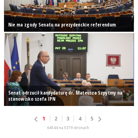
Nie ma zgody Senatu na prezydenckie referendum
Senat odrzucił kandydaturę dr. Mateusza Szpytmy na
stanowisko szefa IPN
1
2
3
4
5
64544 na 5379 stronach