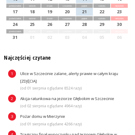
poniedziałek
wtorek
środa
czwartek
piątek
sobota
niedziela
17
18
19
20
21
22
23
poniedziałek
wtorek
środa
czwartek
piątek
sobota
niedziela
24
25
26
27
28
29
30
poniedziałek
wtorek
środa
czwartek
piątek
sobota
niedziela
31
01
02
03
04
05
06
Najczęściej czytane
Ulice w Szczecinie zalane, alerty prawie w całym kraju
[ZDJĘCIA]
(od 01 sierpnia oglądane 8524 razy)
Akcja ratunkowa na jeziorze Głębokim w Szczecinie
(od 02 sierpnia oglądane 4964 razy)
Pożar domu w Mierzynie
(od 01 sierpnia oglądane 4266 razy)
Tragiczny finał wypoczynku nad Jeziorem Głębokie w