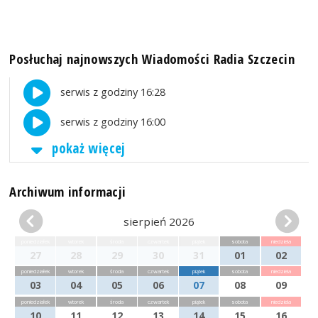
Posłuchaj najnowszych Wiadomości Radia Szczecin
serwis z godziny 16:28
serwis z godziny 16:00
pokaż więcej
Archiwum informacji
sierpień 2026
poniedziałek
wtorek
środa
czwartek
piątek
sobota
niedziela
27
28
29
30
31
01
02
poniedziałek
wtorek
środa
czwartek
piątek
sobota
niedziela
03
04
05
06
07
08
09
poniedziałek
wtorek
środa
czwartek
piątek
sobota
niedziela
10
11
12
13
14
15
16