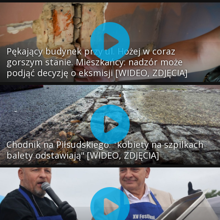
Pękający budynek przy ul. Hożej w coraz
gorszym stanie. Mieszkańcy: nadzór może
podjąć decyzję o eksmisji [WIDEO, ZDJĘCIA]
Chodnik na Piłsudskiego: "kobiety na szpilkach
balety odstawiają" [WIDEO, ZDJĘCIA]