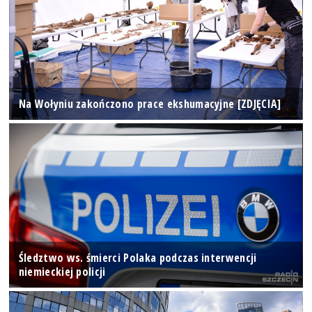
Na Wołyniu zakończono prace ekshumacyjne [ZDJĘCIA]
Śledztwo ws. śmierci Polaka podczas interwencji
niemieckiej policji