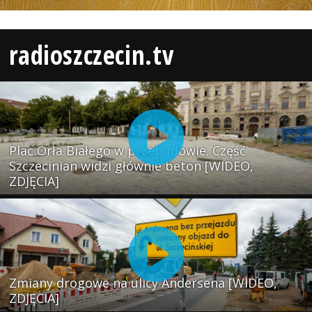
radioszczecin.tv
Plac Orła Białego w przebudowie. Część
Szczecinian widzi głównie beton [WIDEO,
ZDJĘCIA]
Zmiany drogowe na ulicy Andersena [WIDEO,
ZDJĘCIA]