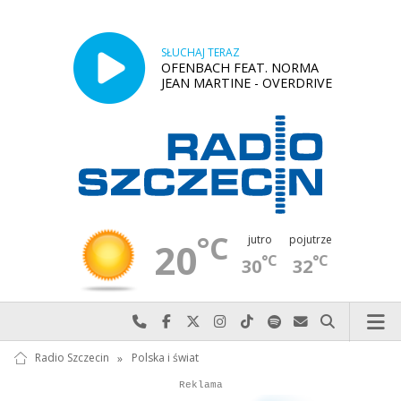
SŁUCHAJ TERAZ
OFENBACH FEAT. NORMA
JEAN MARTINE - OVERDRIVE
°C
jutro
pojutrze
20
°C
°C
30
32
Najlepiej po prostu do nas zadzwoń
Odwiedź nas na Facebook-u
Odwiedź nas na X
Odwiedź nas na Instagram-ie
Odwiedź nas na TikTok-u
Szukaj nas na Spotify
Wyślij do nas w
Szukaj
Radio Szczecin
»
Polska i świat
Autopromocja
Autopromocja
Reklama