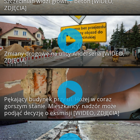
Szczecinian widzi głównie beton [WIDEO,
ZDJĘCIA]
Zmiany drogowe na ulicy Andersena [WIDEO,
ZDJĘCIA]
Pękający budynek przy ul. Hożej w coraz
gorszym stanie. Mieszkańcy: nadzór może
podjąć decyzję o eksmisji [WIDEO, ZDJĘCIA]