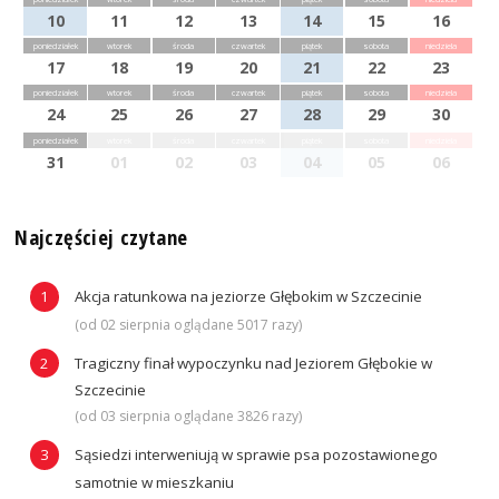
10
11
12
13
14
15
16
poniedziałek
wtorek
środa
czwartek
piątek
sobota
niedziela
17
18
19
20
21
22
23
poniedziałek
wtorek
środa
czwartek
piątek
sobota
niedziela
24
25
26
27
28
29
30
poniedziałek
wtorek
środa
czwartek
piątek
sobota
niedziela
31
01
02
03
04
05
06
Najczęściej czytane
Akcja ratunkowa na jeziorze Głębokim w Szczecinie
(od 02 sierpnia oglądane 5017 razy)
Tragiczny finał wypoczynku nad Jeziorem Głębokie w
Szczecinie
(od 03 sierpnia oglądane 3826 razy)
Sąsiedzi interweniują w sprawie psa pozostawionego
samotnie w mieszkaniu