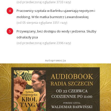
(od przedwczoraj oglądane 3733 razy)
Pracownicy szpitala w Barlinku ujawniają nepotyzm i
mobbing. W tle matka burmistrz Lewandowskiej
(od 05 sierpnia oglądane 3351 razy)
Przywiązany, bez dostępu do wody i jedzenia. Służby
odnalazły psa
(od przedwczoraj oglądane 2396 razy)
Autopromocja