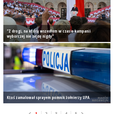
"Z drogi, na którą wszedłem w czasie kampanii
wyborczej nie zejdę nigdy"
Ktoś zamalował sprayem pomnik żołnierzy UPA
1
2
3
4
5