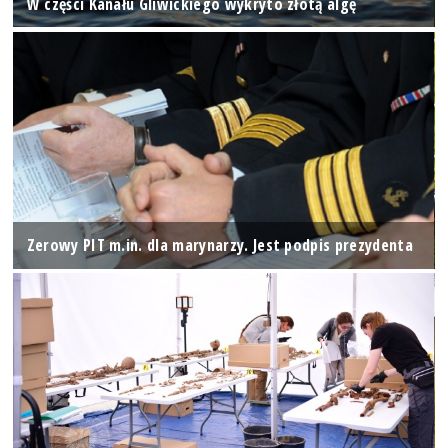
W części Kanału Gliwickiego wykryto złotą algę
Zerowy PIT m.in. dla marynarzy. Jest podpis prezydenta