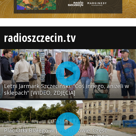
radioszczecin.tv
Letni Jarmark Szczeciński. "Coś innego, aniżeli w
sklepach" [WIDEO, ZDJĘCIA]
Plac Orła Białego w przebudowie. Część