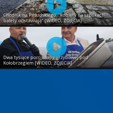
Chodnik na Piłsudskiego: "kobiety na szpilkach
balety odstawiają" [WIDEO, ZDJĘCIA]
Dwa tysiące porcji zupy grzybowej pod
Kołobrzegiem [WIDEO, ZDJECIA]