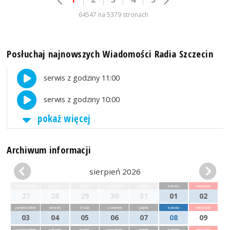
64547 na 5379 stronach
Posłuchaj najnowszych Wiadomości Radia Szczecin
serwis z godziny 11:00
serwis z godziny 10:00
pokaż więcej
Archiwum informacji
sierpień 2026
poniedziałek
wtorek
środa
czwartek
piątek
sobota
niedziela
27
28
29
30
31
01
02
poniedziałek
wtorek
środa
czwartek
piątek
sobota
niedziela
03
04
05
06
07
08
09
poniedziałek
wtorek
środa
czwartek
piątek
sobota
niedziela