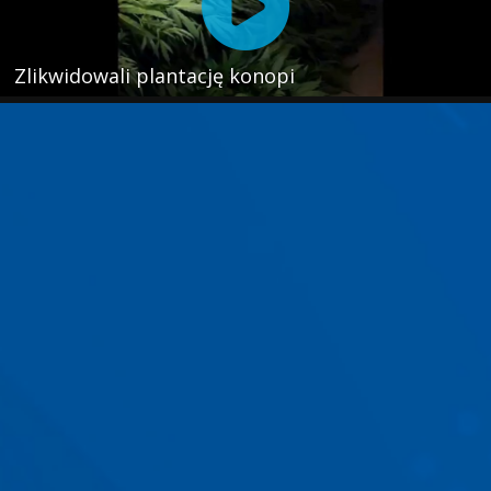
Zlikwidowali plantację konopi