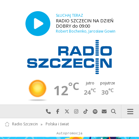
SŁUCHAJ TERAZ
RADIO SZCZECIN NA DZIEŃ
DOBRY do 09:00
Robert Bochenko, Jarosław Gowin
°C
jutro
pojutrze
12
°C
°C
24
30
Najlepiej po prostu do nas zadzwoń
Odwiedź nas na Facebook-u
Odwiedź nas na X
Odwiedź nas na Instagram-ie
Odwiedź nas na TikTok-u
Szukaj nas na Spotify
Wyślij do nas w
Szukaj
Radio Szczecin
»
Polska i świat
Autopromocja
Autopromocja
Reklama