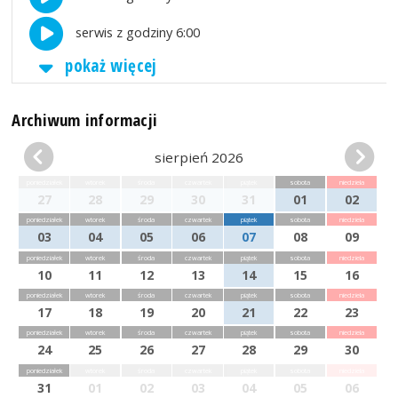
serwis z godziny 6:00
pokaż więcej
Archiwum informacji
sierpień 2026
poniedziałek
wtorek
środa
czwartek
piątek
sobota
niedziela
27
28
29
30
31
01
02
poniedziałek
wtorek
środa
czwartek
piątek
sobota
niedziela
03
04
05
06
07
08
09
poniedziałek
wtorek
środa
czwartek
piątek
sobota
niedziela
10
11
12
13
14
15
16
poniedziałek
wtorek
środa
czwartek
piątek
sobota
niedziela
17
18
19
20
21
22
23
poniedziałek
wtorek
środa
czwartek
piątek
sobota
niedziela
24
25
26
27
28
29
30
poniedziałek
wtorek
środa
czwartek
piątek
sobota
niedziela
31
01
02
03
04
05
06