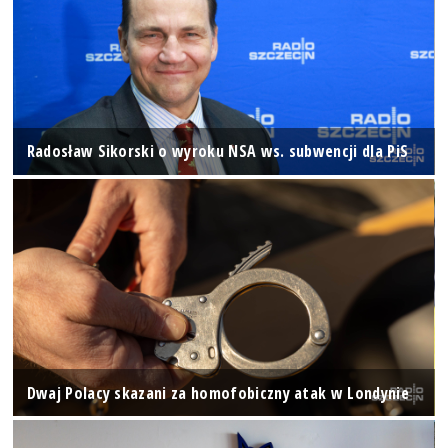
Radosław Sikorski o wyroku NSA ws. subwencji dla PiS
Dwaj Polacy skazani za homofobiczny atak w Londynie