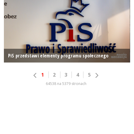
PiS przedstawi elementy programu społecznego
1
2
3
4
5
64538 na 5379 stronach