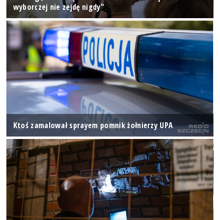
wyborczej nie zejdę nigdy"
Ktoś zamalował sprayem pomnik żołnierzy UPA