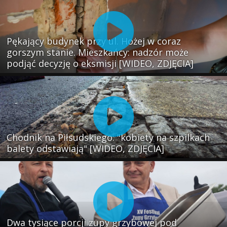
Pękający budynek przy ul. Hożej w coraz
gorszym stanie. Mieszkańcy: nadzór może
podjąć decyzję o eksmisji [WIDEO, ZDJĘCIA]
Chodnik na Piłsudskiego: "kobiety na szpilkach
balety odstawiają" [WIDEO, ZDJĘCIA]
Dwa tysiące porcji zupy grzybowej pod