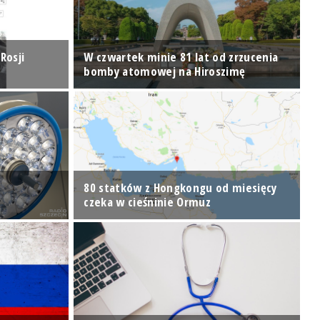
Rosji
W czwartek minie 81 lat od zrzucenia
T
bomby atomowej na Hiroszimę
z
80 statków z Hongkongu od miesięcy
Z
czeka w cieśninie Ormuz
m
Ś