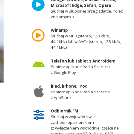
Microsoft Edge, Safari, Opera
Słuchaj w ulubionej przeglądarce. Poleć
znajomym :)
Winamp
Słuchaj w MP3 (stereo, 128 kb/s,
44.1kHz) lub w AAC+ (stereo, 128 kb/s,
44.1kHz)
Telefon lub tablet z Androidem
Pobierz aplikację Radia Szczecin
z Google Play
iPad, iPhone, iPod
Pobierz aplikację Radia Szczecin
z AppStore
Odbiornik FM
Słuchaj w województwie
zachodniopomorskiem
(z wyłączeniem wschodniej części) na
częstotliwościach 92,0 - 94,4 - 98,7 -