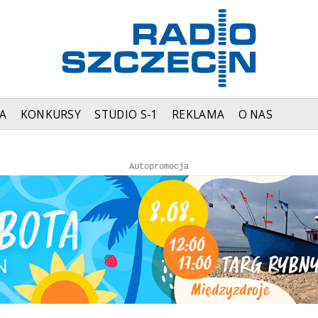
A
KONKURSY
STUDIO S-1
REKLAMA
O NAS
Autopromocja
Autopromocja