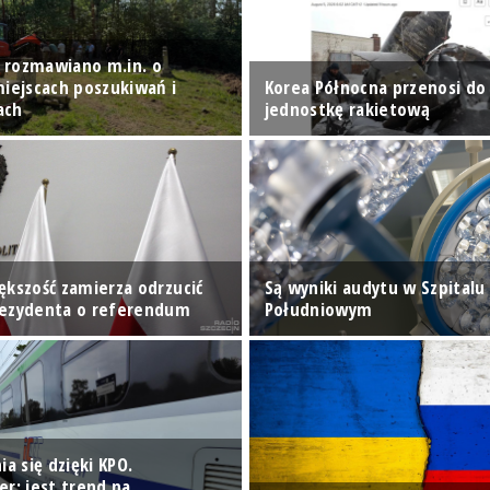
 rozmawiano m.in. o
miejscach poszukiwań i
Korea Północna przenosi do 
ach
jednostkę rakietową
ększość zamierza odrzucić
Są wyniki audytu w Szpitalu
rezydenta o referendum
Południowym
ia się dzięki KPO.
er: jest trend na