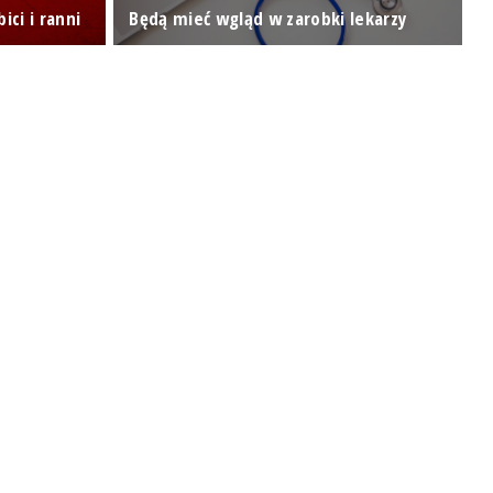
ici i ranni
Będą mieć wgląd w zarobki lekarzy
p