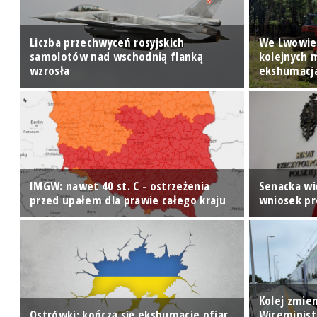
Liczba przechwyceń rosyjskich
We Lwowie
samolotów nad wschodnią flanką
kolejnych 
wzrosła
ekshumacj
IMGW: nawet 40 st. C - ostrzeżenia
Senacka wi
przed upałem dla prawie całego kraju
wniosek p
Kolej zmien
Ostrówki: kończą się ekshumacje ofiar
Wiceminist