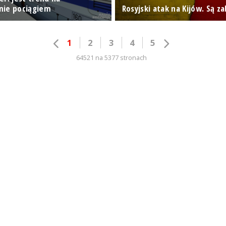
nie pociągiem
Rosyjski atak na Kijów. Są zab
1
2
3
4
5
64521 na 5377 stronach