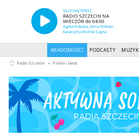
SŁUCHAJ TERAZ
RADIO SZCZECIN NA
WIECZÓR do 04:00
Agata Rokicka, Anna Kolmer,
Katarzyna Wolnik-Sayna
WIADOMOŚCI
PODCASTY
MUZYK
Radio Szczecin
»
Polska i świat