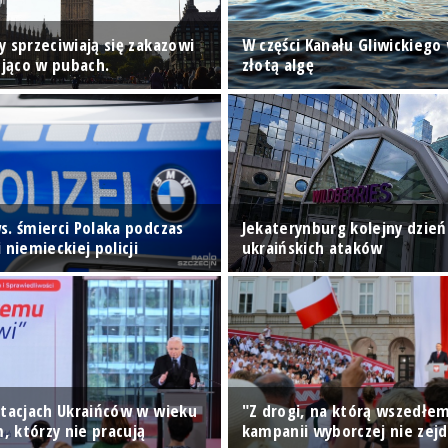
 sprzeciwiają się zakazowi
W części Kanału Gliwickiego
ojąco w pubach.
złotą algę
s. śmierci Polaka podczas
Jekaterynburg kolejny dzie
 niemieckiej policji
ukraińskich ataków
rtacjach Ukraińców w wieku
"Z drogi, na którą wszedłem
 którzy nie pracują
kampanii wyborczej nie zejd