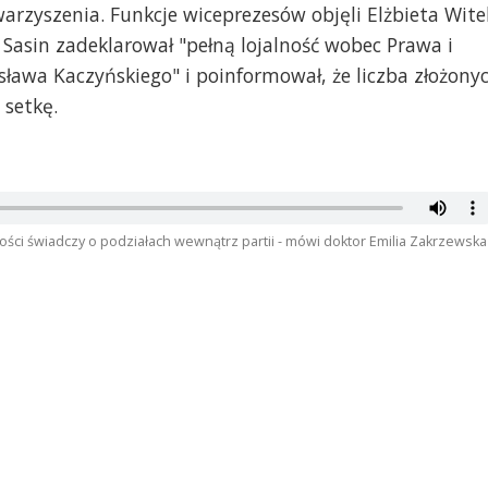
arzyszenia. Funkcje wiceprezesów objęli Elżbieta Wite
k Sasin zadeklarował "pełną lojalność wobec Prawa i
osława Kaczyńskiego" i poinformował, że liczba złożony
 setkę.
ci świadczy o podziałach wewnątrz partii - mówi doktor Emilia Zakrzewska