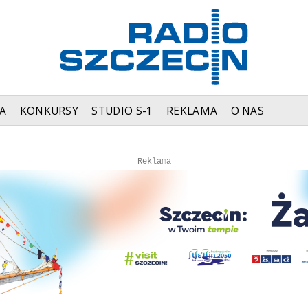
A
KONKURSY
STUDIO S-1
REKLAMA
O NAS
Autopromocja
Autopromocja
Reklama