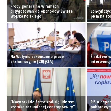
Próby generalne w ramach
przygotowań do obchodów Święta
Londyńczycy
Wojska Polskiego
picia na st
Na Wołyniu zakończono prace
Śledztwo w
ekshumacyjne [ZDJĘCIA]
interwencji
"Nawrocki de facto stał się liderem
PiS o depo
szeroko rozumianej centroprawicy"
poborowym,