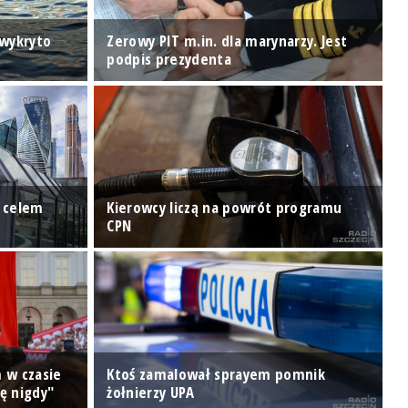
 wykryto
Zerowy PIT m.in. dla marynarzy. Jest
P
podpis prezydenta
G
ń celem
Kierowcy liczą na powrót programu
G
CPN
Ś
 w czasie
Ktoś zamalował sprayem pomnik
P
ę nigdy"
żołnierzy UPA
P