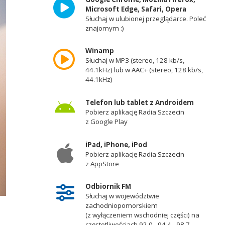
Microsoft Edge, Safari, Opera
Słuchaj w ulubionej przeglądarce. Poleć
znajomym :)
Winamp
Słuchaj w MP3 (stereo, 128 kb/s,
44.1kHz) lub w AAC+ (stereo, 128 kb/s,
44.1kHz)
Telefon lub tablet z Androidem
Pobierz aplikację Radia Szczecin
z Google Play
iPad, iPhone, iPod
Pobierz aplikację Radia Szczecin
z AppStore
Odbiornik FM
Słuchaj w województwie
zachodniopomorskiem
(z wyłączeniem wschodniej części) na
częstotliwościach 92,0 - 94,4 - 98,7 -