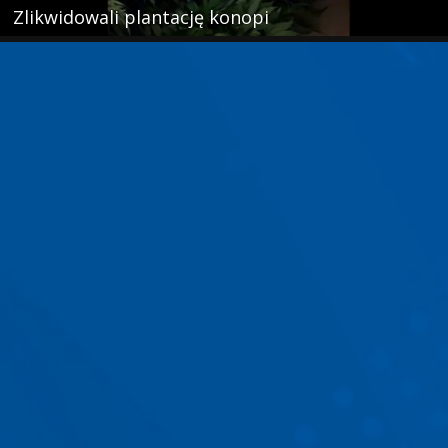
Zlikwidowali plantację konopi