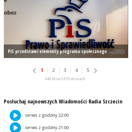
PiS przedstawi elementy programu społecznego
1
2
3
4
5
64538 na 5379 stronach
Posłuchaj najnowszych Wiadomości Radia Szczecin
serwis z godziny 22:00
serwis z godziny 21:00