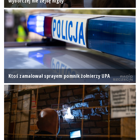
wyborczej nie zejdę nigdy"
Ktoś zamalował sprayem pomnik żołnierzy UPA