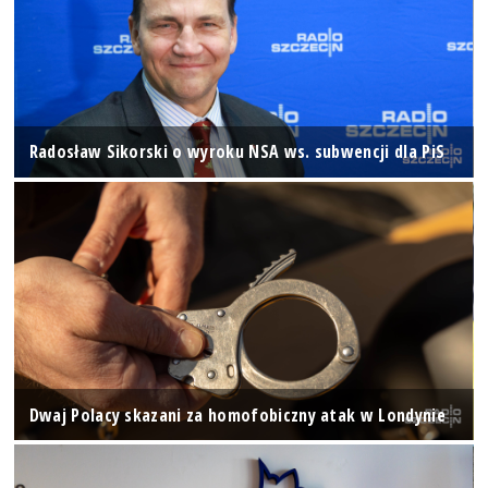
Radosław Sikorski o wyroku NSA ws. subwencji dla PiS
Dwaj Polacy skazani za homofobiczny atak w Londynie