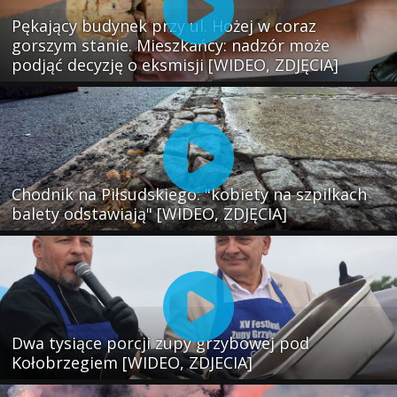
Pękający budynek przy ul. Hożej w coraz
gorszym stanie. Mieszkańcy: nadzór może
podjąć decyzję o eksmisji [WIDEO, ZDJĘCIA]
Chodnik na Piłsudskiego: "kobiety na szpilkach
balety odstawiają" [WIDEO, ZDJĘCIA]
Dwa tysiące porcji zupy grzybowej pod
Kołobrzegiem [WIDEO, ZDJECIA]