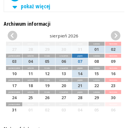
pokaż więcej
Archiwum informacji
sierpień 2026
poniedziałek
wtorek
środa
czwartek
piątek
sobota
niedziela
27
28
29
30
31
01
02
poniedziałek
wtorek
środa
czwartek
piątek
sobota
niedziela
03
04
05
06
07
08
09
poniedziałek
wtorek
środa
czwartek
piątek
sobota
niedziela
10
11
12
13
14
15
16
poniedziałek
wtorek
środa
czwartek
piątek
sobota
niedziela
17
18
19
20
21
22
23
poniedziałek
wtorek
środa
czwartek
piątek
sobota
niedziela
24
25
26
27
28
29
30
poniedziałek
wtorek
środa
czwartek
piątek
sobota
niedziela
31
01
02
03
04
05
06