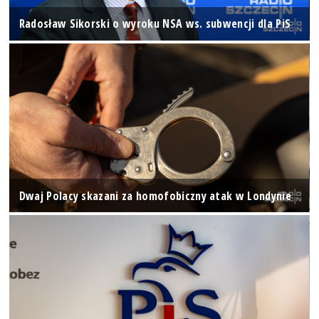
Radosław Sikorski o wyroku NSA ws. subwencji dla PiS
Dwaj Polacy skazani za homofobiczny atak w Londynie