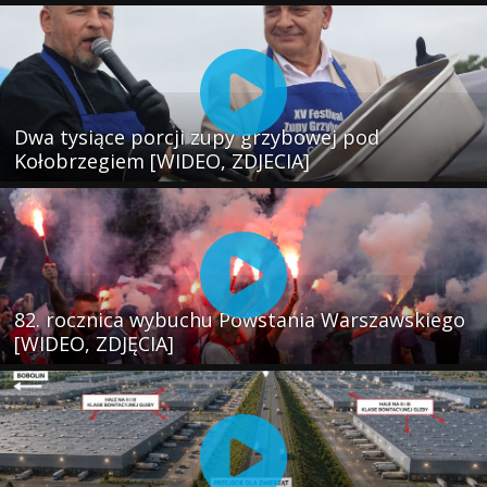
Dwa tysiące porcji zupy grzybowej pod
Kołobrzegiem [WIDEO, ZDJECIA]
82. rocznica wybuchu Powstania Warszawskiego
[WIDEO, ZDJĘCIA]