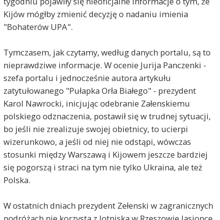
tygodniu pojawiły się nieoficjalne informacje o tym, że
Kijów mógłby zmienić decyzję o nadaniu imienia
"Bohaterów UPA".
Tymczasem, jak czytamy, według danych portalu, są to
nieprawdziwe informacje. W ocenie Jurija Panczenki -
szefa portalu i jednocześnie autora artykułu
zatytułowanego "Pułapka Orła Białego" - prezydent
Karol Nawrocki, inicjując odebranie Załenskiemu
polskiego odznaczenia, postawił się w trudnej sytuacji,
bo jeśli nie zrealizuje swojej obietnicy, to ucierpi
wizerunkowo, a jeśli od niej nie odstąpi, wówczas
stosunki między Warszawą i Kijowem jeszcze bardziej
się pogorszą i straci na tym nie tylko Ukraina, ale też
Polska.
W ostatnich dniach prezydent Zełenski w zagranicznych
podróżach nie korzysta z lotniska w Rzeszowie Jasionce.