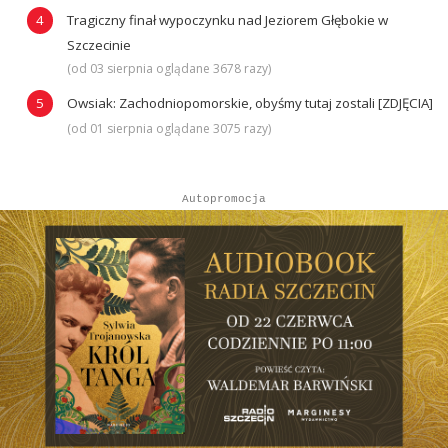
Tragiczny finał wypoczynku nad Jeziorem Głębokie w
Szczecinie
(od 03 sierpnia oglądane 3678 razy)
Owsiak: Zachodniopomorskie, obyśmy tutaj zostali [ZDJĘCIA]
(od 01 sierpnia oglądane 3075 razy)
Autopromocja