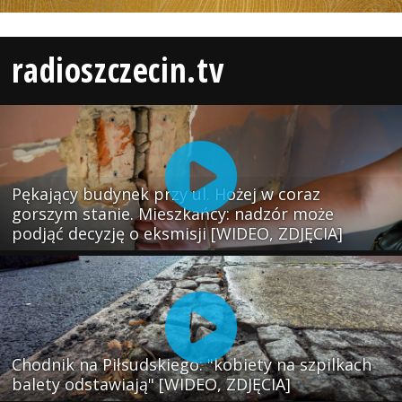
radioszczecin.tv
Pękający budynek przy ul. Hożej w coraz
gorszym stanie. Mieszkańcy: nadzór może
podjąć decyzję o eksmisji [WIDEO, ZDJĘCIA]
Chodnik na Piłsudskiego: "kobiety na szpilkach
balety odstawiają" [WIDEO, ZDJĘCIA]