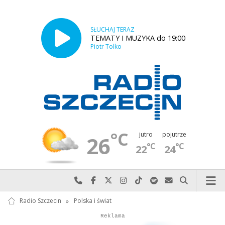
SŁUCHAJ TERAZ
TEMATY I MUZYKA do 19:00
Piotr Tolko
°C
jutro
pojutrze
26
°C
°C
22
24
Najlepiej po prostu do nas zadzwoń
Odwiedź nas na Facebook-u
Odwiedź nas na X
Odwiedź nas na Instagram-ie
Odwiedź nas na TikTok-u
Szukaj nas na Spotify
Wyślij do nas w
Szukaj
Radio Szczecin
»
Polska i świat
Autopromocja
Autopromocja
Reklama