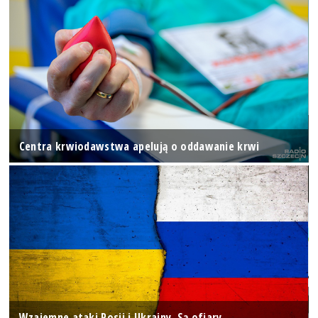
Centra krwiodawstwa apelują o oddawanie krwi
Wzajemne ataki Rosji i Ukrainy. Są ofiary