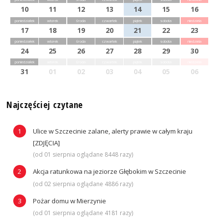
10
11
12
13
14
15
16
poniedziałek
wtorek
środa
czwartek
piątek
sobota
niedziela
17
18
19
20
21
22
23
poniedziałek
wtorek
środa
czwartek
piątek
sobota
niedziela
24
25
26
27
28
29
30
poniedziałek
wtorek
środa
czwartek
piątek
sobota
niedziela
31
01
02
03
04
05
06
Najczęściej czytane
Ulice w Szczecinie zalane, alerty prawie w całym kraju
[ZDJĘCIA]
(od 01 sierpnia oglądane 8448 razy)
Akcja ratunkowa na jeziorze Głębokim w Szczecinie
(od 02 sierpnia oglądane 4886 razy)
Pożar domu w Mierzynie
(od 01 sierpnia oglądane 4181 razy)