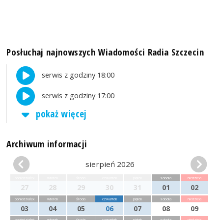
Posłuchaj najnowszych Wiadomości Radia Szczecin
serwis z godziny 18:00
serwis z godziny 17:00
pokaż więcej
Archiwum informacji
sierpień 2026
poniedziałek
wtorek
środa
czwartek
piątek
sobota
niedziela
27
28
29
30
31
01
02
poniedziałek
wtorek
środa
czwartek
piątek
sobota
niedziela
03
04
05
06
07
08
09
poniedziałek
wtorek
środa
czwartek
piątek
sobota
niedziela