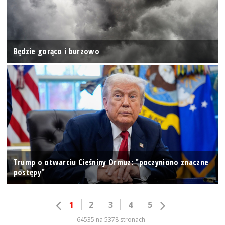
Będzie gorąco i burzowo
Trump o otwarciu Cieśniny Ormuz: "poczyniono znaczne
postępy"
1
2
3
4
5
64535 na 5378 stronach