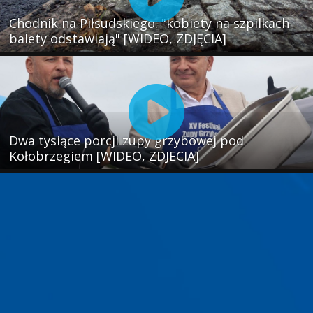
Chodnik na Piłsudskiego: "kobiety na szpilkach
balety odstawiają" [WIDEO, ZDJĘCIA]
Dwa tysiące porcji zupy grzybowej pod
Kołobrzegiem [WIDEO, ZDJECIA]