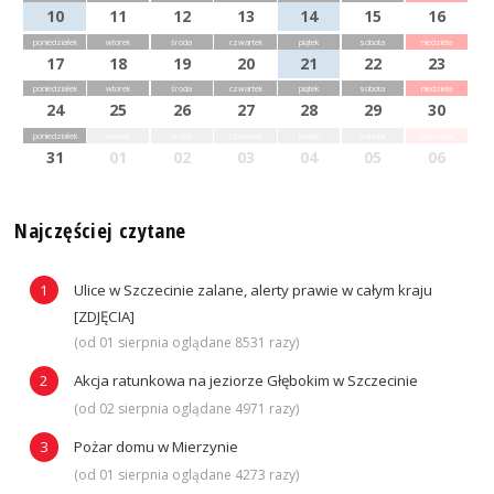
10
11
12
13
14
15
16
poniedziałek
wtorek
środa
czwartek
piątek
sobota
niedziela
17
18
19
20
21
22
23
poniedziałek
wtorek
środa
czwartek
piątek
sobota
niedziela
24
25
26
27
28
29
30
poniedziałek
wtorek
środa
czwartek
piątek
sobota
niedziela
31
01
02
03
04
05
06
Najczęściej czytane
Ulice w Szczecinie zalane, alerty prawie w całym kraju
[ZDJĘCIA]
(od 01 sierpnia oglądane 8531 razy)
Akcja ratunkowa na jeziorze Głębokim w Szczecinie
(od 02 sierpnia oglądane 4971 razy)
Pożar domu w Mierzynie
(od 01 sierpnia oglądane 4273 razy)