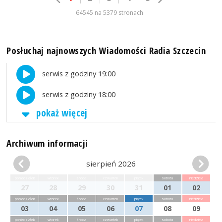
64545 na 5379 stronach
Posłuchaj najnowszych Wiadomości Radia Szczecin
serwis z godziny 19:00
serwis z godziny 18:00
pokaż więcej
Archiwum informacji
sierpień 2026
poniedziałek
wtorek
środa
czwartek
piątek
sobota
niedziela
27
28
29
30
31
01
02
poniedziałek
wtorek
środa
czwartek
piątek
sobota
niedziela
03
04
05
06
07
08
09
poniedziałek
wtorek
środa
czwartek
piątek
sobota
niedziela