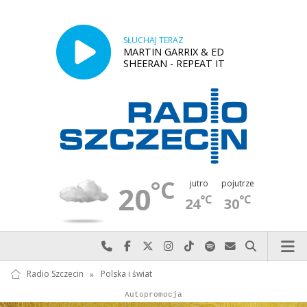
SŁUCHAJ TERAZ
MARTIN GARRIX & ED
SHEERAN - REPEAT IT
°C
jutro
pojutrze
20
°C
°C
24
30
Najlepiej po prostu do nas zadzwoń
Odwiedź nas na Facebook-u
Odwiedź nas na X
Odwiedź nas na Instagram-ie
Odwiedź nas na TikTok-u
Szukaj nas na Spotify
Wyślij do nas w
Szukaj
Radio Szczecin
»
Polska i świat
Autopromocja
Autopromocja
Reklama