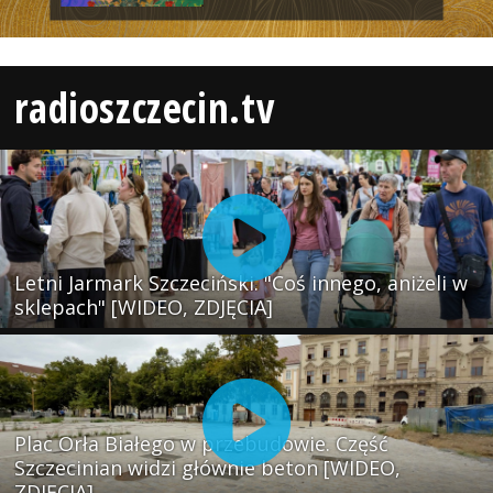
radioszczecin.tv
Letni Jarmark Szczeciński. "Coś innego, aniżeli w
sklepach" [WIDEO, ZDJĘCIA]
Plac Orła Białego w przebudowie. Część
Szczecinian widzi głównie beton [WIDEO,
ZDJĘCIA]