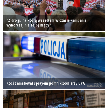
"Z drogi, na którą wszedłem w czasie kampanii
wyborczej nie zejdę nigdy"
Ktoś zamalował sprayem pomnik żołnierzy UPA