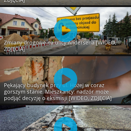
Zmiany drogowe na ulicy Andersena [WIDEO,
ZDJĘCIA]
Pękający budynek przy ul. Hożej w coraz
gorszym stanie. Mieszkańcy: nadzór może
podjąć decyzję o eksmisji [WIDEO, ZDJĘCIA]