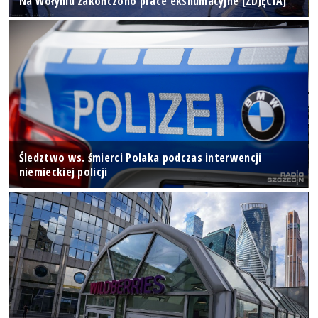
Na Wołyniu zakończono prace ekshumacyjne [ZDJĘCIA]
Śledztwo ws. śmierci Polaka podczas interwencji
niemieckiej policji