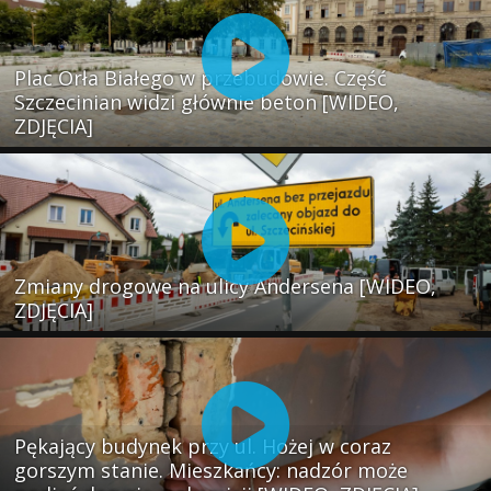
Plac Orła Białego w przebudowie. Część
Szczecinian widzi głównie beton [WIDEO,
ZDJĘCIA]
Zmiany drogowe na ulicy Andersena [WIDEO,
ZDJĘCIA]
Pękający budynek przy ul. Hożej w coraz
gorszym stanie. Mieszkańcy: nadzór może