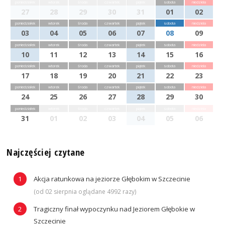
poniedziałek
wtorek
środa
czwartek
piątek
sobota
niedziela
27
28
29
30
31
01
02
poniedziałek
wtorek
środa
czwartek
piątek
sobota
niedziela
03
04
05
06
07
08
09
poniedziałek
wtorek
środa
czwartek
piątek
sobota
niedziela
10
11
12
13
14
15
16
poniedziałek
wtorek
środa
czwartek
piątek
sobota
niedziela
17
18
19
20
21
22
23
poniedziałek
wtorek
środa
czwartek
piątek
sobota
niedziela
24
25
26
27
28
29
30
poniedziałek
wtorek
środa
czwartek
piątek
sobota
niedziela
31
01
02
03
04
05
06
Najczęściej czytane
Akcja ratunkowa na jeziorze Głębokim w Szczecinie
(od 02 sierpnia oglądane 4992 razy)
Tragiczny finał wypoczynku nad Jeziorem Głębokie w
Szczecinie