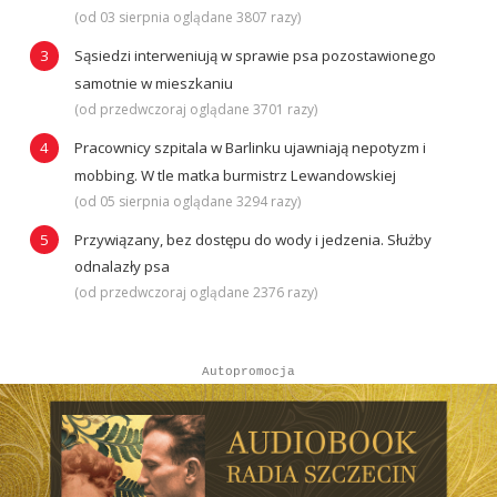
(od 03 sierpnia oglądane 3807 razy)
Sąsiedzi interweniują w sprawie psa pozostawionego
samotnie w mieszkaniu
(od przedwczoraj oglądane 3701 razy)
Pracownicy szpitala w Barlinku ujawniają nepotyzm i
mobbing. W tle matka burmistrz Lewandowskiej
(od 05 sierpnia oglądane 3294 razy)
Przywiązany, bez dostępu do wody i jedzenia. Służby
odnalazły psa
(od przedwczoraj oglądane 2376 razy)
Autopromocja