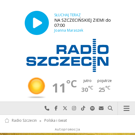
SŁUCHAJ TERAZ
NA SZCZECIŃSKIEJ ZIEMI do
07:00
Joanna Maraszek
°C
jutro
pojutrze
11
°C
°C
30
25
Najlepiej po prostu do nas zadzwoń
Odwiedź nas na Facebook-u
Odwiedź nas na X
Odwiedź nas na Instagram-ie
Odwiedź nas na TikTok-u
Szukaj nas na Spotify
Wyślij do nas w
Szukaj
Radio Szczecin
»
Polska i świat
Autopromocja
Autopromocja
Reklama