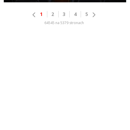
1
2
3
4
5
64545 na 5379 stronach