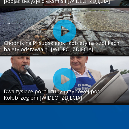
podjąć decyzję o eksmisji [WIDEO, ZDJĘCIA]
Chodnik na Piłsudskiego: "kobiety na szpilkach
balety odstawiają" [WIDEO, ZDJĘCIA]
Dwa tysiące porcji zupy grzybowej pod
Kołobrzegiem [WIDEO, ZDJECIA]