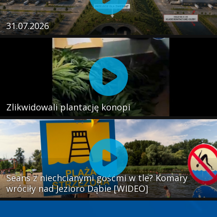
31.07.2026
Zlikwidowali plantację konopi
Seans z niechcianymi gośćmi w tle? Komary
wróciły nad Jezioro Dąbie [WIDEO]