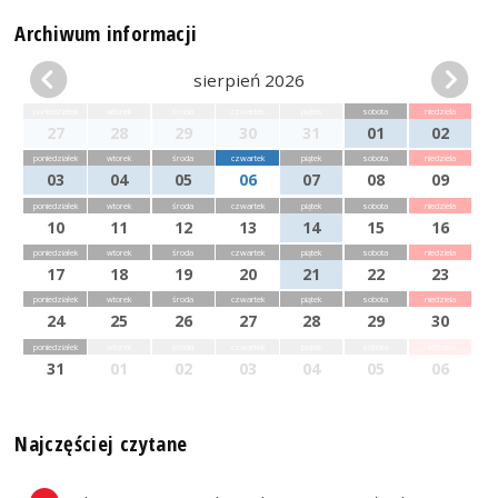
Archiwum informacji
sierpień 2026
poniedziałek
wtorek
środa
czwartek
piątek
sobota
niedziela
27
28
29
30
31
01
02
poniedziałek
wtorek
środa
czwartek
piątek
sobota
niedziela
03
04
05
06
07
08
09
poniedziałek
wtorek
środa
czwartek
piątek
sobota
niedziela
10
11
12
13
14
15
16
poniedziałek
wtorek
środa
czwartek
piątek
sobota
niedziela
17
18
19
20
21
22
23
poniedziałek
wtorek
środa
czwartek
piątek
sobota
niedziela
24
25
26
27
28
29
30
poniedziałek
wtorek
środa
czwartek
piątek
sobota
niedziela
31
01
02
03
04
05
06
Najczęściej czytane