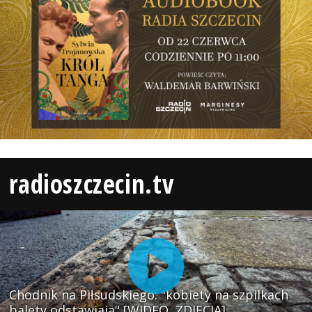
radioszczecin.tv
Chodnik na Piłsudskiego: "kobiety na szpilkach
balety odstawiają" [WIDEO, ZDJĘCIA]