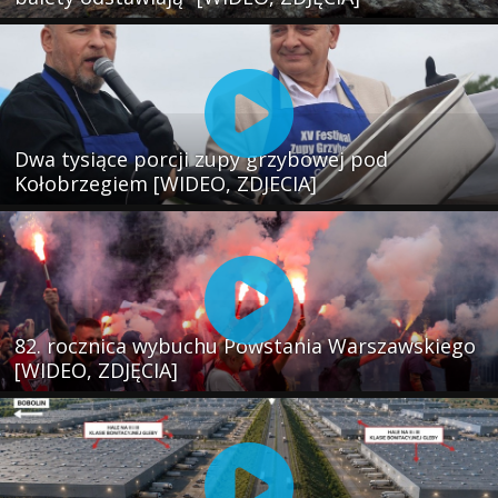
Dwa tysiące porcji zupy grzybowej pod
Kołobrzegiem [WIDEO, ZDJECIA]
82. rocznica wybuchu Powstania Warszawskiego
[WIDEO, ZDJĘCIA]