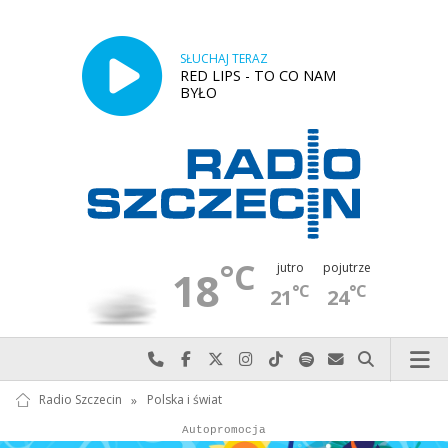
SŁUCHAJ TERAZ
RED LIPS - TO CO NAM
BYŁO
°C
jutro
pojutrze
18
°C
°C
21
24
Najlepiej po prostu do nas zadzwoń
Odwiedź nas na Facebook-u
Odwiedź nas na X
Odwiedź nas na Instagram-ie
Odwiedź nas na TikTok-u
Szukaj nas na Spotify
Wyślij do nas w
Szukaj
Radio Szczecin
»
Polska i świat
Autopromocja
Autopromocja