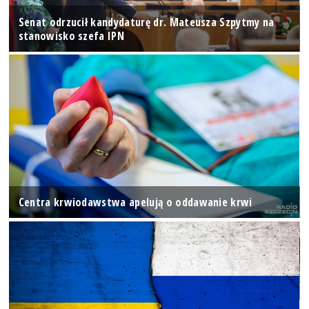
Senat odrzucił kandydaturę dr. Mateusza Szpytmy na
stanowisko szefa IPN
Centra krwiodawstwa apelują o oddawanie krwi