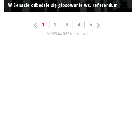
W Senacie odbędzie się głosowanie ws. referendum
1
2
3
4
5
64533 na 5378 stronach