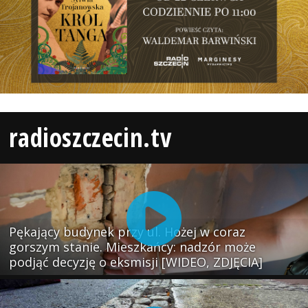
radioszczecin.tv
Pękający budynek przy ul. Hożej w coraz
gorszym stanie. Mieszkańcy: nadzór może
podjąć decyzję o eksmisji [WIDEO, ZDJĘCIA]