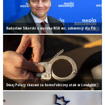
Radosław Sikorski o wyroku NSA ws. subwencji dla PiS
Dwaj Polacy skazani za homofobiczny atak w Londynie