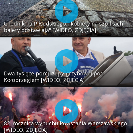
Chodnik na Piłsudskiego: "kobiety na szpilkach
balety odstawiają" [WIDEO, ZDJĘCIA]
Dwa tysiące porcji zupy grzybowej pod
Kołobrzegiem [WIDEO, ZDJECIA]
82. rocznica wybuchu Powstania Warszawskiego
[WIDEO, ZDJĘCIA]