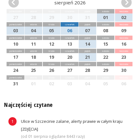
sierpień 2026
poniedziałek
wtorek
środa
czwartek
piątek
sobota
niedziela
27
28
29
30
31
01
02
poniedziałek
wtorek
środa
czwartek
piątek
sobota
niedziela
03
04
05
06
07
08
09
poniedziałek
wtorek
środa
czwartek
piątek
sobota
niedziela
10
11
12
13
14
15
16
poniedziałek
wtorek
środa
czwartek
piątek
sobota
niedziela
17
18
19
20
21
22
23
poniedziałek
wtorek
środa
czwartek
piątek
sobota
niedziela
24
25
26
27
28
29
30
poniedziałek
wtorek
środa
czwartek
piątek
sobota
niedziela
31
01
02
03
04
05
06
Najczęściej czytane
Ulice w Szczecinie zalane, alerty prawie w całym kraju
[ZDJĘCIA]
(od 01 sierpnia oglądane 8443 razy)