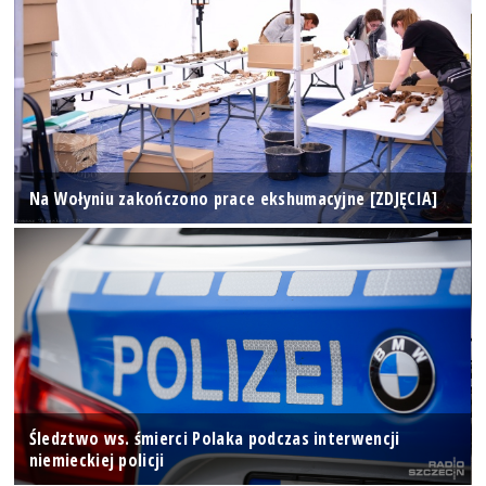
Na Wołyniu zakończono prace ekshumacyjne [ZDJĘCIA]
Śledztwo ws. śmierci Polaka podczas interwencji
niemieckiej policji