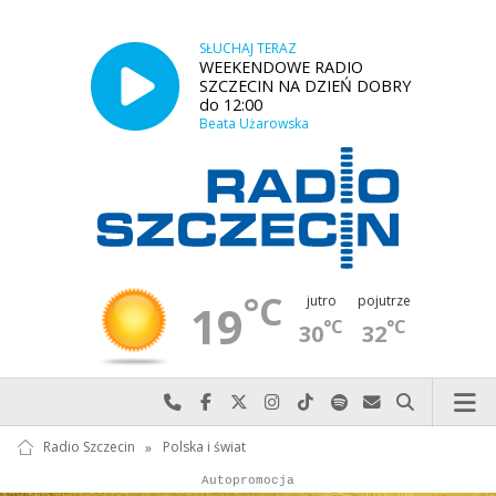
SŁUCHAJ TERAZ
WEEKENDOWE RADIO
SZCZECIN NA DZIEŃ DOBRY
do 12:00
Beata Użarowska
°C
jutro
pojutrze
19
°C
°C
30
32
Najlepiej po prostu do nas zadzwoń
Odwiedź nas na Facebook-u
Odwiedź nas na X
Odwiedź nas na Instagram-ie
Odwiedź nas na TikTok-u
Szukaj nas na Spotify
Wyślij do nas w
Szukaj
Radio Szczecin
»
Polska i świat
Autopromocja
Autopromocja
Reklama