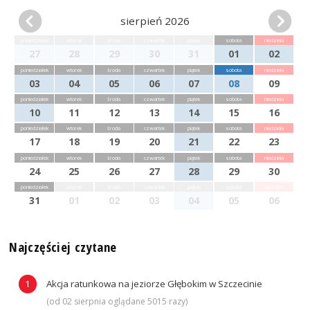
sierpień 2026
poniedziałek
wtorek
środa
czwartek
piątek
sobota
niedziela
27
28
29
30
31
01
02
poniedziałek
wtorek
środa
czwartek
piątek
sobota
niedziela
03
04
05
06
07
08
09
poniedziałek
wtorek
środa
czwartek
piątek
sobota
niedziela
10
11
12
13
14
15
16
poniedziałek
wtorek
środa
czwartek
piątek
sobota
niedziela
17
18
19
20
21
22
23
poniedziałek
wtorek
środa
czwartek
piątek
sobota
niedziela
24
25
26
27
28
29
30
poniedziałek
wtorek
środa
czwartek
piątek
sobota
niedziela
31
01
02
03
04
05
06
Najczęściej czytane
Akcja ratunkowa na jeziorze Głębokim w Szczecinie
(od 02 sierpnia oglądane 5015 razy)