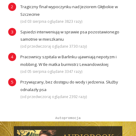
Tragiczny finał wypoczynku nad Jeziorem Głębokie w
Szczecinie
(od 03 sierpnia oglądane 3823 razy)
Sąsiedzi interweniują w sprawie psa pozostawionego
samotnie w mieszkaniu
(od przedwczoraj oglądane 3730 razy)
Pracownicy szpitala w Barlinku ujawniają nepotyzm i
mobbing. W tle matka burmistrz Lewandowskiej
(od 05 sierpnia oglądane 3347 razy)
Przywiązany, bez dostępu do wody i jedzenia. Służby
odnalazły psa
(od przedwczoraj oglądane 2392 razy)
Autopromocja