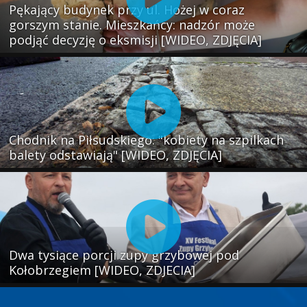
Pękający budynek przy ul. Hożej w coraz
gorszym stanie. Mieszkańcy: nadzór może
podjąć decyzję o eksmisji [WIDEO, ZDJĘCIA]
Chodnik na Piłsudskiego: "kobiety na szpilkach
balety odstawiają" [WIDEO, ZDJĘCIA]
Dwa tysiące porcji zupy grzybowej pod
Kołobrzegiem [WIDEO, ZDJECIA]