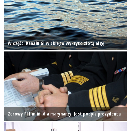
W części Kanału Gliwickiego wykryto złotą algę
Zerowy PIT m.in. dla marynarzy. Jest podpis prezydenta