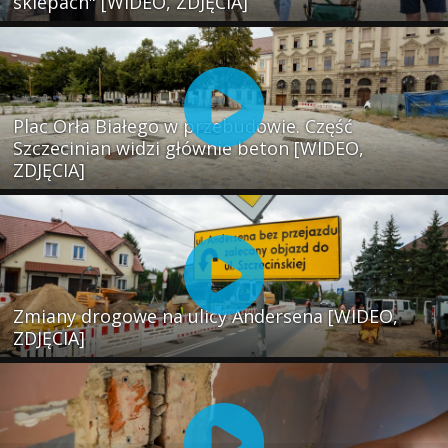
sklepach" [WIDEO, ZDJĘCIA]
Plac Orła Białego w przebudowie. Część
Szczecinian widzi głównie beton [WIDEO,
ZDJĘCIA]
Zmiany drogowe na ulicy Andersena [WIDEO,
ZDJĘCIA]