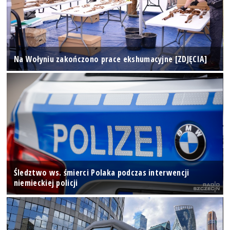
Na Wołyniu zakończono prace ekshumacyjne [ZDJĘCIA]
Śledztwo ws. śmierci Polaka podczas interwencji
niemieckiej policji