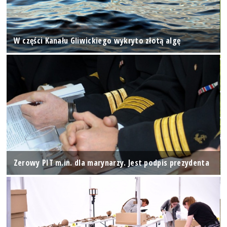
W części Kanału Gliwickiego wykryto złotą algę
Zerowy PIT m.in. dla marynarzy. Jest podpis prezydenta