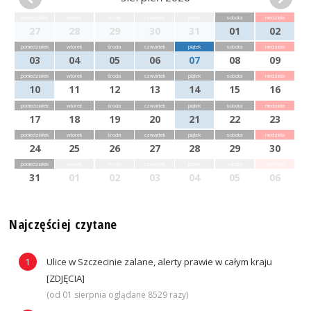
poniedziałek
wtorek
środa
czwartek
piątek
sobota
niedziela
27
28
29
30
31
01
02
poniedziałek
wtorek
środa
czwartek
piątek
sobota
niedziela
03
04
05
06
07
08
09
poniedziałek
wtorek
środa
czwartek
piątek
sobota
niedziela
10
11
12
13
14
15
16
poniedziałek
wtorek
środa
czwartek
piątek
sobota
niedziela
17
18
19
20
21
22
23
poniedziałek
wtorek
środa
czwartek
piątek
sobota
niedziela
24
25
26
27
28
29
30
poniedziałek
wtorek
środa
czwartek
piątek
sobota
niedziela
31
01
02
03
04
05
06
Najczęściej czytane
Ulice w Szczecinie zalane, alerty prawie w całym kraju
[ZDJĘCIA]
(od 01 sierpnia oglądane 8529 razy)