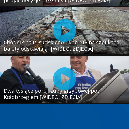
podjąć decyzję o eksmisji [WIDEO, ZDJĘCIA]
Chodnik na Piłsudskiego: "kobiety na szpilkach
balety odstawiają" [WIDEO, ZDJĘCIA]
Dwa tysiące porcji zupy grzybowej pod
Kołobrzegiem [WIDEO, ZDJECIA]