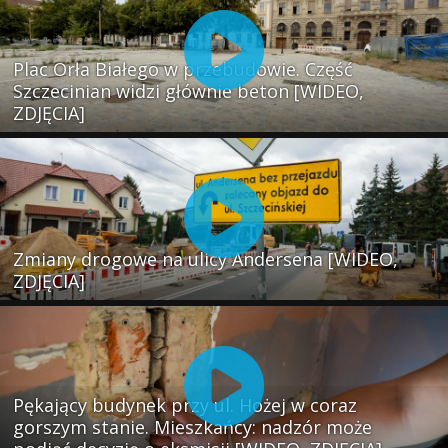
Plac Orła Białego w przebudowie. Część
Szczecinian widzi głównie beton [WIDEO,
ZDJĘCIA]
Zmiany drogowe na ulicy Andersena [WIDEO,
ZDJĘCIA]
Pękający budynek przy ul. Hożej w coraz
gorszym stanie. Mieszkańcy: nadzór może