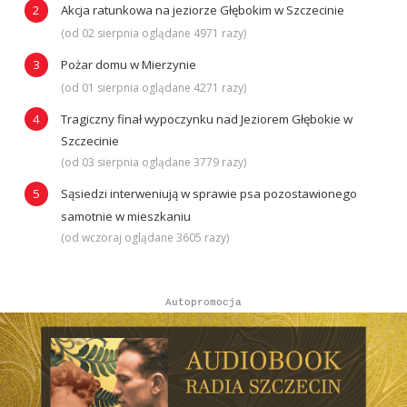
Akcja ratunkowa na jeziorze Głębokim w Szczecinie
(od 02 sierpnia oglądane 4971 razy)
Pożar domu w Mierzynie
(od 01 sierpnia oglądane 4271 razy)
Tragiczny finał wypoczynku nad Jeziorem Głębokie w
Szczecinie
(od 03 sierpnia oglądane 3779 razy)
Sąsiedzi interweniują w sprawie psa pozostawionego
samotnie w mieszkaniu
(od wczoraj oglądane 3605 razy)
Autopromocja