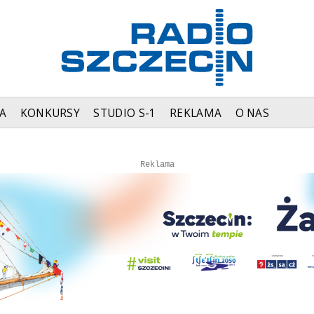
A
KONKURSY
STUDIO S-1
REKLAMA
O NAS
Autopromocja
Autopromocja
Reklama