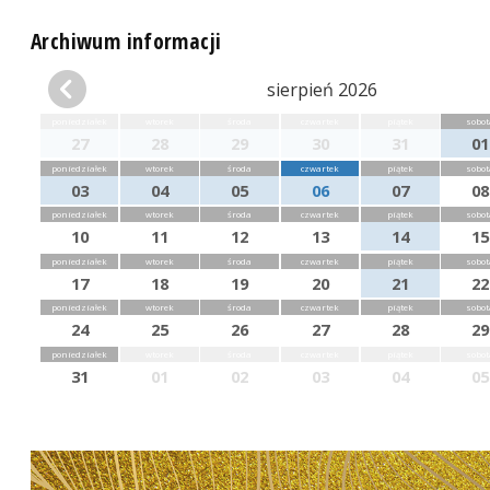
Archiwum informacji
sierpień 2026
poniedziałek
wtorek
środa
czwartek
piątek
sobot
27
28
29
30
31
01
poniedziałek
wtorek
środa
czwartek
piątek
sobot
03
04
05
06
07
08
poniedziałek
wtorek
środa
czwartek
piątek
sobot
10
11
12
13
14
15
poniedziałek
wtorek
środa
czwartek
piątek
sobot
17
18
19
20
21
22
poniedziałek
wtorek
środa
czwartek
piątek
sobot
24
25
26
27
28
29
poniedziałek
wtorek
środa
czwartek
piątek
sobot
31
01
02
03
04
05