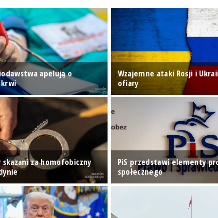
iodawstwa apelują o
Wzajemne ataki Rosji i Ukrai
 krwi
ofiary
y skazani za homofobiczny
PiS przedstawi elementy p
dynie
społecznego