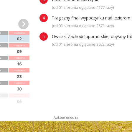
(od 01 sierpnia oglądane 4177 razy)
Tragiczny finał wypoczynku nad Jeziorem 
(od 03 sierpnia oglądane 3673 razy)
a
niedziela
Owsiak: Zachodniopomorskie, obyśmy tuta
02
(od 01 sierpnia oglądane 3072 razy)
a
niedziela
09
a
niedziela
16
a
niedziela
23
a
niedziela
30
a
niedziela
06
Autopromocja