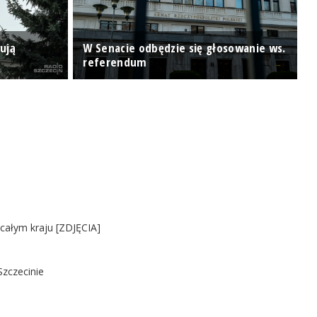
ują
W Senacie odbędzie się głosowanie ws.
Z
referendum
m
 całym kraju [ZDJĘCIA]
Szczecinie