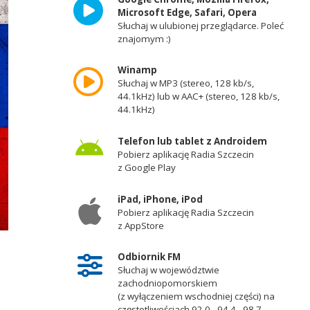
Microsoft Edge, Safari, Opera
Słuchaj w ulubionej przeglądarce. Poleć
znajomym :)
Winamp
Słuchaj w MP3 (stereo, 128 kb/s,
44.1kHz) lub w AAC+ (stereo, 128 kb/s,
44.1kHz)
Telefon lub tablet z Androidem
Pobierz aplikację Radia Szczecin
z Google Play
iPad, iPhone, iPod
Pobierz aplikację Radia Szczecin
z AppStore
Odbiornik FM
Słuchaj w województwie
zachodniopomorskiem
(z wyłączeniem wschodniej części) na
częstotliwościach 92,0 - 94,4 - 98,7 -