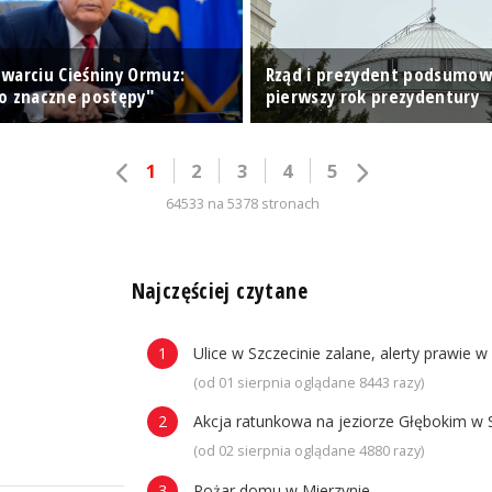
warciu Cieśniny Ormuz:
Rząd i prezydent podsumow
o znaczne postępy"
pierwszy rok prezydentury
1
2
3
4
5
64533 na 5378 stronach
n
Najczęściej czytane
Ulice w Szczecinie zalane, alerty prawie w
(od 01 sierpnia oglądane 8443 razy)
Akcja ratunkowa na jeziorze Głębokim w 
(od 02 sierpnia oglądane 4880 razy)
Pożar domu w Mierzynie