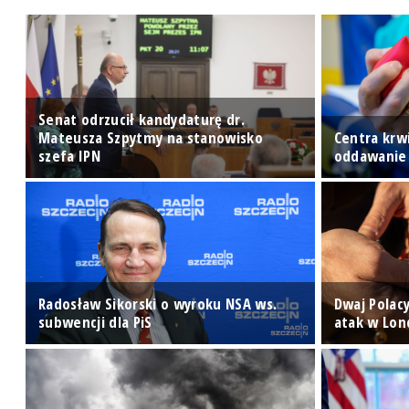
Senat odrzucił kandydaturę dr.
Mateusza Szpytmy na stanowisko
Centra krw
szefa IPN
oddawanie
ą
Radosław Sikorski o wyroku NSA ws.
Dwaj Polac
subwencji dla PiS
atak w Lon