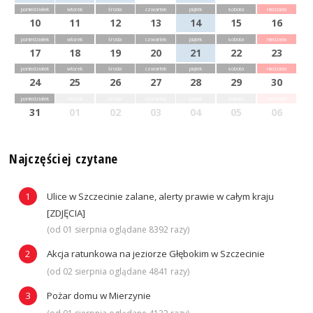
poniedziałek
wtorek
środa
czwartek
piątek
sobota
niedziela
10
11
12
13
14
15
16
poniedziałek
wtorek
środa
czwartek
piątek
sobota
niedziela
17
18
19
20
21
22
23
poniedziałek
wtorek
środa
czwartek
piątek
sobota
niedziela
24
25
26
27
28
29
30
poniedziałek
wtorek
środa
czwartek
piątek
sobota
niedziela
31
01
02
03
04
05
06
Najczęściej czytane
Ulice w Szczecinie zalane, alerty prawie w całym kraju
[ZDJĘCIA]
(od 01 sierpnia oglądane 8392 razy)
Akcja ratunkowa na jeziorze Głębokim w Szczecinie
(od 02 sierpnia oglądane 4841 razy)
Pożar domu w Mierzynie