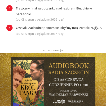
(od 01 sierpnia oglądane 4132 razy)
Tragiczny finał wypoczynku nad Jeziorem Głębokie w
Szczecinie
(od 03 sierpnia oglądane 3626 razy)
Owsiak: Zachodniopomorskie, obyśmy tutaj zostali [ZDJĘCIA]
(od 01 sierpnia oglądane 3037 razy)
Autopromocja