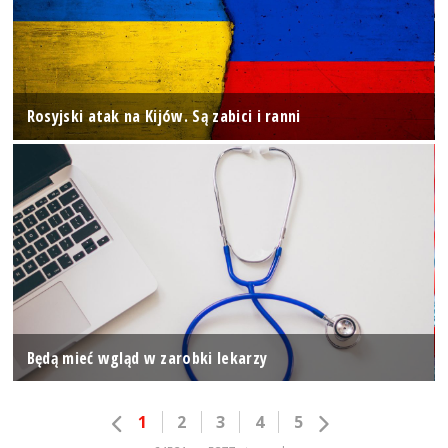
Rosyjski atak na Kijów. Są zabici i ranni
Będą mieć wgląd w zarobki lekarzy
1
2
3
4
5