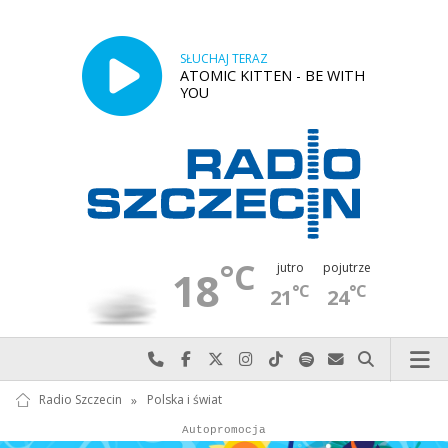
SŁUCHAJ TERAZ
ATOMIC KITTEN - BE WITH
YOU
°C
jutro
pojutrze
18
°C
°C
21
24
Najlepiej po prostu do nas zadzwoń
Odwiedź nas na Facebook-u
Odwiedź nas na X
Odwiedź nas na Instagram-ie
Odwiedź nas na TikTok-u
Szukaj nas na Spotify
Wyślij do nas w
Szukaj
Radio Szczecin
»
Polska i świat
Autopromocja
Autopromocja