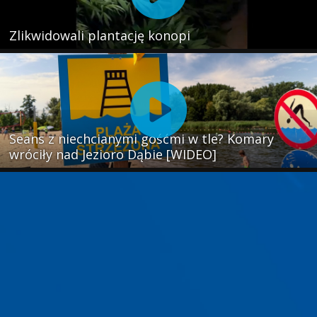
Zlikwidowali plantację konopi
Seans z niechcianymi gośćmi w tle? Komary
wróciły nad Jezioro Dąbie [WIDEO]