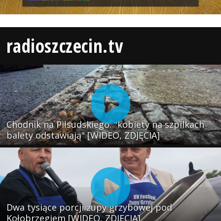
radioszczecin.tv
Chodnik na Piłsudskiego: "kobiety na szpilkach
balety odstawiają" [WIDEO, ZDJĘCIA]
Dwa tysiące porcji zupy grzybowej pod
Kołobrzegiem [WIDEO, ZDJECIA]