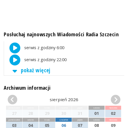
Posłuchaj najnowszych Wiadomości Radia Szczecin
serwis z godziny 6:00
serwis z godziny 22:00
pokaż więcej
Archiwum informacji
sierpień 2026
poniedziałek
wtorek
środa
czwartek
piątek
sobota
niedziela
27
28
29
30
31
01
02
poniedziałek
wtorek
środa
czwartek
piątek
sobota
niedziela
03
04
05
06
07
08
09