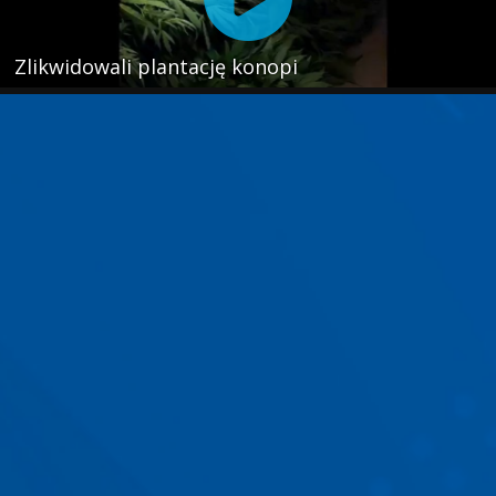
Zlikwidowali plantację konopi