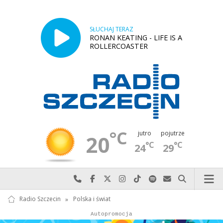
SŁUCHAJ TERAZ
RONAN KEATING - LIFE IS A
ROLLERCOASTER
°C
jutro
pojutrze
20
°C
°C
24
29
Najlepiej po prostu do nas zadzwoń
Odwiedź nas na Facebook-u
Odwiedź nas na X
Odwiedź nas na Instagram-ie
Odwiedź nas na TikTok-u
Szukaj nas na Spotify
Wyślij do nas w
Szukaj
Radio Szczecin
»
Polska i świat
Autopromocja
Autopromocja
Reklama