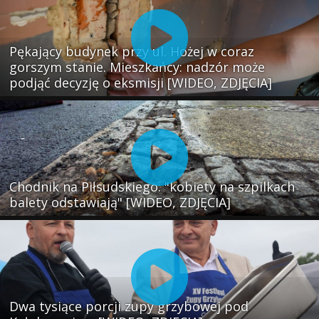
Pękający budynek przy ul. Hożej w coraz
gorszym stanie. Mieszkańcy: nadzór może
podjąć decyzję o eksmisji [WIDEO, ZDJĘCIA]
Chodnik na Piłsudskiego: "kobiety na szpilkach
balety odstawiają" [WIDEO, ZDJĘCIA]
Dwa tysiące porcji zupy grzybowej pod