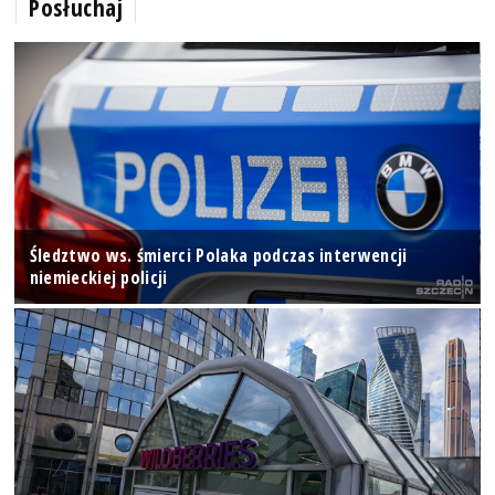
Posłuchaj
Śledztwo ws. śmierci Polaka podczas interwencji
niemieckiej policji