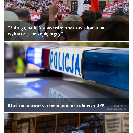
"Z drogi, na którą wszedłem w czasie kampanii
wyborczej nie zejdę nigdy"
Ktoś zamalował sprayem pomnik żołnierzy UPA