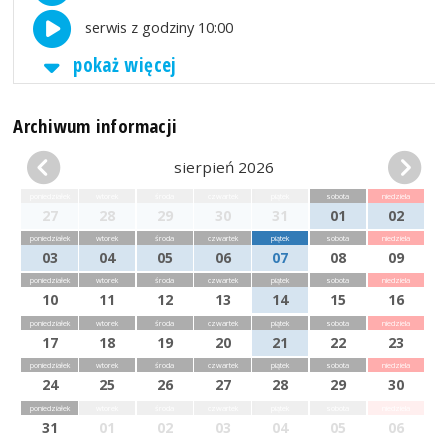
serwis z godziny 10:00
pokaż więcej
Archiwum informacji
sierpień 2026
poniedziałek
wtorek
środa
czwartek
piątek
sobota
niedziela
27
28
29
30
31
01
02
poniedziałek
wtorek
środa
czwartek
piątek
sobota
niedziela
03
04
05
06
07
08
09
poniedziałek
wtorek
środa
czwartek
piątek
sobota
niedziela
10
11
12
13
14
15
16
poniedziałek
wtorek
środa
czwartek
piątek
sobota
niedziela
17
18
19
20
21
22
23
poniedziałek
wtorek
środa
czwartek
piątek
sobota
niedziela
24
25
26
27
28
29
30
poniedziałek
wtorek
środa
czwartek
piątek
sobota
niedziela
31
01
02
03
04
05
06