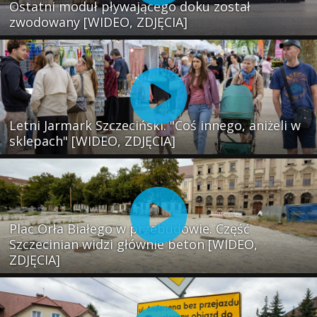
Ostatni moduł pływającego doku został
zwodowany [WIDEO, ZDJĘCIA]
Letni Jarmark Szczeciński. "Coś innego, aniżeli w
sklepach" [WIDEO, ZDJĘCIA]
Plac Orła Białego w przebudowie. Część
Szczecinian widzi głównie beton [WIDEO,
ZDJĘCIA]