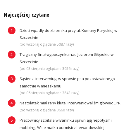
Najczęściej czytane
Dzieci wpadły do zbiornika przy ul. Komuny Paryskiej w
Szczecinie
(od wczoraj oglądane 5087 razy)
Tragiczny finał wypoczynku nad Jeziorem Głębokie w
Szczecinie
(od 03 sierpnia oglądane 3956 razy)
Sąsiedzi interweniują w sprawie psa pozostawionego
samotnie w mieszkaniu
(od 06 sierpnia oglądane 3843 razy)
Nastolatek miał rany kłute. Interweniował śmigłowiec LPR
(od wczoraj oglądane 3660 razy)
Pracownicy szpitala w Barlinku ujawniają nepotyzm i
mobbing. W tle matka burmistrz Lewandowskiej