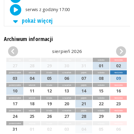
serwis z godziny 17:00
pokaż więcej
Archiwum informacji
sierpień 2026
poniedziałek
wtorek
środa
czwartek
piątek
sobota
niedziela
27
28
29
30
31
01
02
poniedziałek
wtorek
środa
czwartek
piątek
sobota
niedziela
03
04
05
06
07
08
09
poniedziałek
wtorek
środa
czwartek
piątek
sobota
niedziela
10
11
12
13
14
15
16
poniedziałek
wtorek
środa
czwartek
piątek
sobota
niedziela
17
18
19
20
21
22
23
poniedziałek
wtorek
środa
czwartek
piątek
sobota
niedziela
24
25
26
27
28
29
30
poniedziałek
wtorek
środa
czwartek
piątek
sobota
niedziela
31
01
02
03
04
05
06