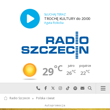
SŁUCHAJ TERAZ
TROCHĘ KULTURY do 20:00
Agata Rokicka
°C
jutro
pojutrze
29
°C
°C
26
22
Najlepiej po prostu do nas zadzwoń
Odwiedź nas na Facebook-u
Odwiedź nas na X
Odwiedź nas na Instagram-ie
Odwiedź nas na TikTok-u
Szukaj nas na Spotify
Wyślij do nas w
Szukaj
Radio Szczecin
»
Polska i świat
Autopromocja
Reklama