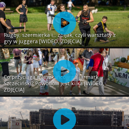
Rugby, szermierka i... zbijak, czyli warsztaty z
gry w juggera [WIDEO, ZDJĘCIA]
Co przyciąga mieszkańców na Jarmark
Szczeciński? Powodów jest kilka [WIDEO,
ZDJĘCIA]