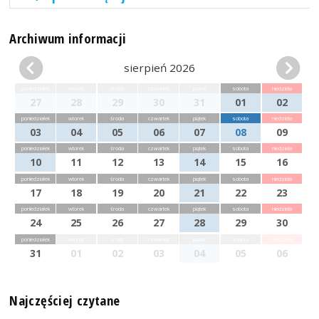
Archiwum informacji
sierpień 2026
poniedziałek
wtorek
środa
czwartek
piątek
sobota
niedziela
27
28
29
30
31
01
02
poniedziałek
wtorek
środa
czwartek
piątek
sobota
niedziela
03
04
05
06
07
08
09
poniedziałek
wtorek
środa
czwartek
piątek
sobota
niedziela
10
11
12
13
14
15
16
poniedziałek
wtorek
środa
czwartek
piątek
sobota
niedziela
17
18
19
20
21
22
23
poniedziałek
wtorek
środa
czwartek
piątek
sobota
niedziela
24
25
26
27
28
29
30
poniedziałek
wtorek
środa
czwartek
piątek
sobota
niedziela
31
01
02
03
04
05
06
Najczęściej czytane