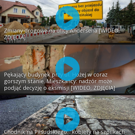
Zmiany drogowe na ulicy Andersena [WIDEO,
ZDJĘCIA]
Pękający budynek przy ul. Hożej w coraz
gorszym stanie. Mieszkańcy: nadzór może
podjąć decyzję o eksmisji [WIDEO, ZDJĘCIA]
Chodnik na Piłsudskiego: "kobiety na szpilkach