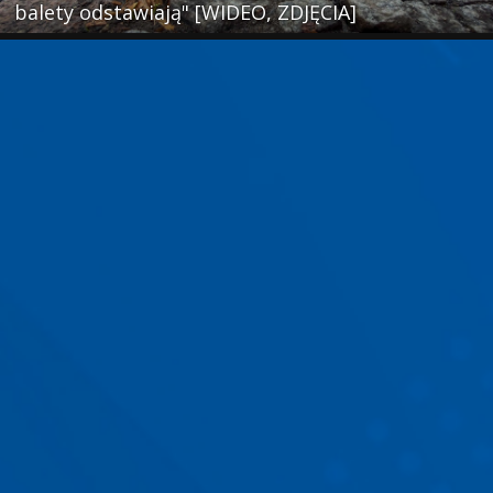
balety odstawiają" [WIDEO, ZDJĘCIA]