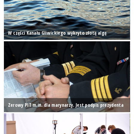
W części Kanału Gliwickiego wykryto złotą algę
Zerowy PIT m.in. dla marynarzy. Jest podpis prezydenta