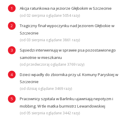
Akcja ratunkowa na jeziorze Głębokim w Szczecinie
(od 02 sierpnia oglądane 5054 razy)
Tragiczny finał wypoczynku nad Jeziorem Głębokie w
Szczecinie
(od 03 sierpnia oglądane 3861 razy)
Sąsiedzi interweniują w sprawie psa pozostawionego
samotnie w mieszkaniu
(od przedwczoraj oglądane 3769 razy)
Dzieci wpadły do zbiornika przy ul. Komuny Paryskiej w
Szczecinie
(od dzisiaj oglądane 3469 razy)
Pracownicy szpitala w Barlinku ujawniają nepotyzm i
mobbing. W tle matka burmistrz Lewandowskiej
(od 05 sierpnia oglądane 3442 razy)