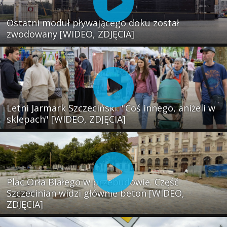
Ostatni moduł pływającego doku został
zwodowany [WIDEO, ZDJĘCIA]
Letni Jarmark Szczeciński. "Coś innego, aniżeli w
sklepach" [WIDEO, ZDJĘCIA]
Plac Orła Białego w przebudowie. Część
Szczecinian widzi głównie beton [WIDEO,
ZDJĘCIA]