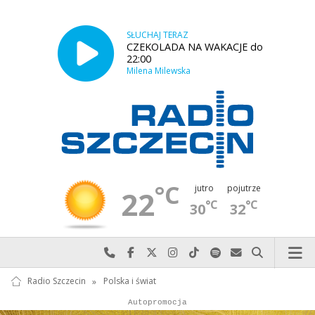
SŁUCHAJ TERAZ
CZEKOLADA NA WAKACJE do
22:00
Milena Milewska
°C
jutro
pojutrze
22
°C
°C
30
32
Najlepiej po prostu do nas zadzwoń
Odwiedź nas na Facebook-u
Odwiedź nas na X
Odwiedź nas na Instagram-ie
Odwiedź nas na TikTok-u
Szukaj nas na Spotify
Wyślij do nas w
Szukaj
Radio Szczecin
»
Polska i świat
Autopromocja
Reklama