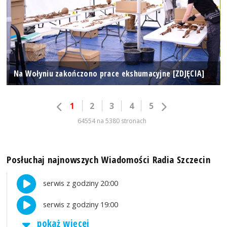
Na Wołyniu zakończono prace ekshumacyjne [ZDJĘCIA]
1
2
3
4
5
64554 na 5380 stronach
Posłuchaj najnowszych Wiadomości Radia Szczecin
serwis z godziny 20:00
serwis z godziny 19:00
pokaż więcej