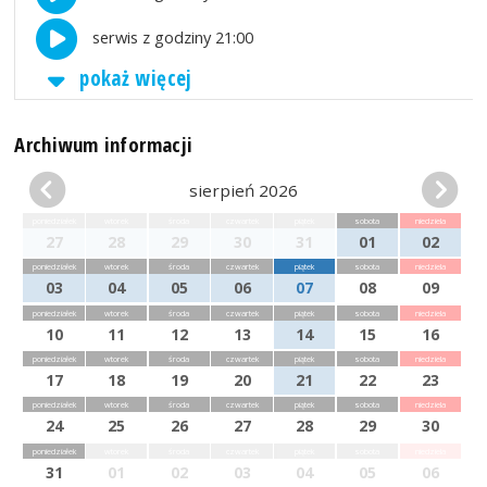
serwis z godziny 21:00
pokaż więcej
Archiwum informacji
sierpień 2026
poniedziałek
wtorek
środa
czwartek
piątek
sobota
niedziela
27
28
29
30
31
01
02
poniedziałek
wtorek
środa
czwartek
piątek
sobota
niedziela
03
04
05
06
07
08
09
poniedziałek
wtorek
środa
czwartek
piątek
sobota
niedziela
10
11
12
13
14
15
16
poniedziałek
wtorek
środa
czwartek
piątek
sobota
niedziela
17
18
19
20
21
22
23
poniedziałek
wtorek
środa
czwartek
piątek
sobota
niedziela
24
25
26
27
28
29
30
poniedziałek
wtorek
środa
czwartek
piątek
sobota
niedziela
31
01
02
03
04
05
06