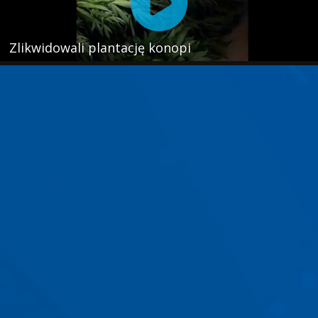
Zlikwidowali plantację konopi