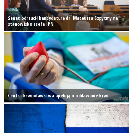
Senat odrzucił kandydaturę dr. Mateusza Szpytmy na
stanowisko szefa IPN
Centra krwiodawstwa apelują o oddawanie krwi