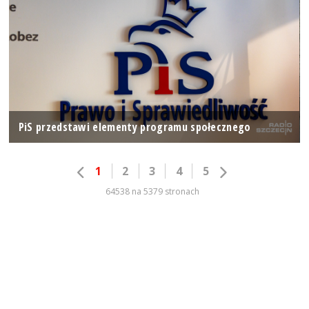
PiS przedstawi elementy programu społecznego
1
2
3
4
5
64538 na 5379 stronach