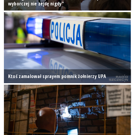
wyborczej nie zejdę nigdy"
Ktoś zamalował sprayem pomnik żołnierzy UPA