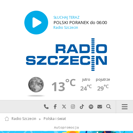
SŁUCHAJ TERAZ
POLSKI PORANEK do 06:00
Radio Szczecin
°C
jutro
pojutrze
13
°C
°C
24
29
Najlepiej po prostu do nas zadzwoń
Odwiedź nas na Facebook-u
Odwiedź nas na X
Odwiedź nas na Instagram-ie
Odwiedź nas na TikTok-u
Szukaj nas na Spotify
Wyślij do nas w
Szukaj
Radio Szczecin
»
Polska i świat
Autopromocja
Autopromocja
Reklama