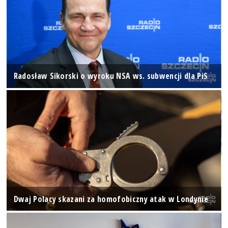
Radosław Sikorski o wyroku NSA ws. subwencji dla PiS
Dwaj Polacy skazani za homofobiczny atak w Londynie