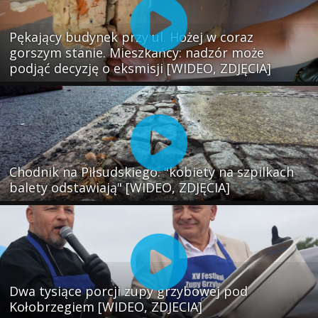
Pękający budynek przy ul. Hożej w coraz
gorszym stanie. Mieszkańcy: nadzór może
podjąć decyzję o eksmisji [WIDEO, ZDJĘCIA]
Chodnik na Piłsudskiego: "kobiety na szpilkach
balety odstawiają" [WIDEO, ZDJĘCIA]
Dwa tysiące porcji zupy grzybowej pod
Kołobrzegiem [WIDEO, ZDJECIA]