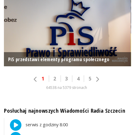
PiS przedstawi elementy programu społecznego
1
2
3
4
5
64538 na 5379 stronach
Posłuchaj najnowszych Wiadomości Radia Szczecin
serwis z godziny 8:00