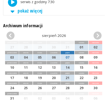
serwis z godziny 7:30
pokaż więcej
Archiwum informacji
sierpień 2026
poniedziałek
wtorek
środa
czwartek
piątek
sobota
niedziela
27
28
29
30
31
01
02
poniedziałek
wtorek
środa
czwartek
piątek
sobota
niedziela
03
04
05
06
07
08
09
poniedziałek
wtorek
środa
czwartek
piątek
sobota
niedziela
10
11
12
13
14
15
16
poniedziałek
wtorek
środa
czwartek
piątek
sobota
niedziela
17
18
19
20
21
22
23
poniedziałek
wtorek
środa
czwartek
piątek
sobota
niedziela
24
25
26
27
28
29
30
poniedziałek
wtorek
środa
czwartek
piątek
sobota
niedziela
31
01
02
03
04
05
06