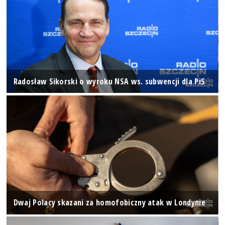
Radosław Sikorski o wyroku NSA ws. subwencji dla PiS
Dwaj Polacy skazani za homofobiczny atak w Londynie