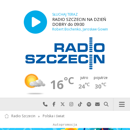
SŁUCHAJ TERAZ
RADIO SZCZECIN NA DZIEŃ
DOBRY do 09:00
Robert Bochenko, Jarosław Gowin
°C
jutro
pojutrze
16
°C
°C
24
30
Najlepiej po prostu do nas zadzwoń
Odwiedź nas na Facebook-u
Odwiedź nas na X
Odwiedź nas na Instagram-ie
Odwiedź nas na TikTok-u
Szukaj nas na Spotify
Wyślij do nas w
Szukaj
Radio Szczecin
»
Polska i świat
Autopromocja
Autopromocja
Reklama