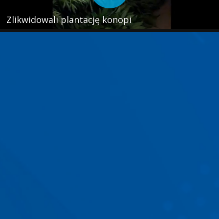
Zlikwidowali plantację konopi