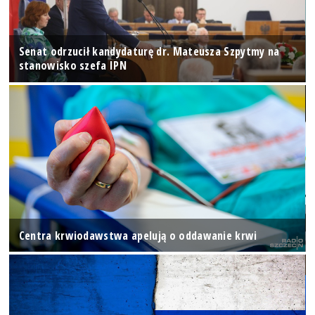
Senat odrzucił kandydaturę dr. Mateusza Szpytmy na
stanowisko szefa IPN
Centra krwiodawstwa apelują o oddawanie krwi