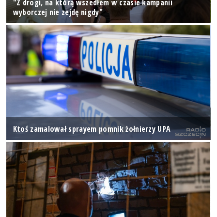
"Z drogi, na którą wszedłem w czasie kampanii
wyborczej nie zejdę nigdy"
Ktoś zamalował sprayem pomnik żołnierzy UPA