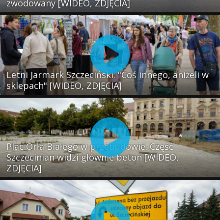
zwodowany [WIDEO, ZDJĘCIA]
Letni Jarmark Szczeciński. "Coś innego, aniżeli w
sklepach" [WIDEO, ZDJĘCIA]
Plac Orła Białego w przebudowie. Część
Szczecinian widzi głównie beton [WIDEO,
ZDJĘCIA]