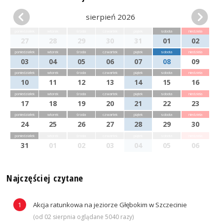
sierpień 2026
poniedziałek
wtorek
środa
czwartek
piątek
sobota
niedziela
27
28
29
30
31
01
02
poniedziałek
wtorek
środa
czwartek
piątek
sobota
niedziela
03
04
05
06
07
08
09
poniedziałek
wtorek
środa
czwartek
piątek
sobota
niedziela
10
11
12
13
14
15
16
poniedziałek
wtorek
środa
czwartek
piątek
sobota
niedziela
17
18
19
20
21
22
23
poniedziałek
wtorek
środa
czwartek
piątek
sobota
niedziela
24
25
26
27
28
29
30
poniedziałek
wtorek
środa
czwartek
piątek
sobota
niedziela
31
01
02
03
04
05
06
Najczęściej czytane
Akcja ratunkowa na jeziorze Głębokim w Szczecinie
(od 02 sierpnia oglądane 5040 razy)