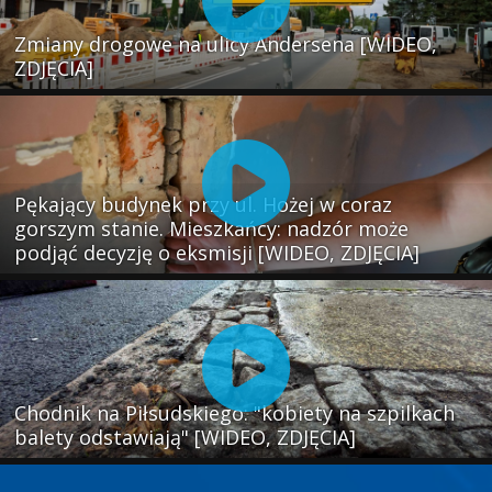
Zmiany drogowe na ulicy Andersena [WIDEO,
ZDJĘCIA]
Pękający budynek przy ul. Hożej w coraz
gorszym stanie. Mieszkańcy: nadzór może
podjąć decyzję o eksmisji [WIDEO, ZDJĘCIA]
Chodnik na Piłsudskiego: "kobiety na szpilkach
balety odstawiają" [WIDEO, ZDJĘCIA]