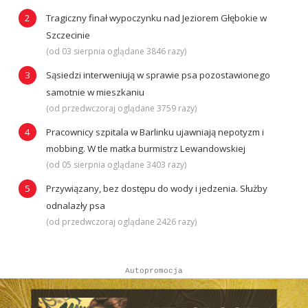
Tragiczny finał wypoczynku nad Jeziorem Głębokie w
Szczecinie
(od 03 sierpnia oglądane 3846 razy)
Sąsiedzi interweniują w sprawie psa pozostawionego
samotnie w mieszkaniu
(od przedwczoraj oglądane 3759 razy)
Pracownicy szpitala w Barlinku ujawniają nepotyzm i
mobbing. W tle matka burmistrz Lewandowskiej
(od 05 sierpnia oglądane 3403 razy)
Przywiązany, bez dostępu do wody i jedzenia. Służby
odnalazły psa
(od przedwczoraj oglądane 2426 razy)
Autopromocja