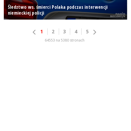
Śledztwo ws. śmierci Polaka podczas interwencji
niemieckiej policji
1
2
3
4
5
64553 na 5380 stronach