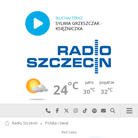
SŁUCHAJ TERAZ
SYLWIA GRZESZCZAK -
KSIĘŻNICZKA
°C
jutro
pojutrze
24
°C
°C
30
32
Najlepiej po prostu do nas zadzwoń
Odwiedź nas na Facebook-u
Odwiedź nas na X
Odwiedź nas na Instagram-ie
Odwiedź nas na TikTok-u
Szukaj nas na Spotify
Wyślij do nas w
Szukaj
Radio Szczecin
»
Polska i świat
Autopromocja
Reklama