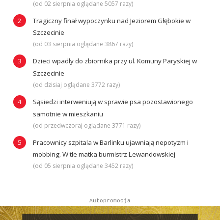
(od 02 sierpnia oglądane 5057 razy)
Tragiczny finał wypoczynku nad Jeziorem Głębokie w
Szczecinie
(od 03 sierpnia oglądane 3867 razy)
Dzieci wpadły do zbiornika przy ul. Komuny Paryskiej w
Szczecinie
(od dzisiaj oglądane 3772 razy)
Sąsiedzi interweniują w sprawie psa pozostawionego
samotnie w mieszkaniu
(od przedwczoraj oglądane 3771 razy)
Pracownicy szpitala w Barlinku ujawniają nepotyzm i
mobbing. W tle matka burmistrz Lewandowskiej
(od 05 sierpnia oglądane 3452 razy)
Autopromocja