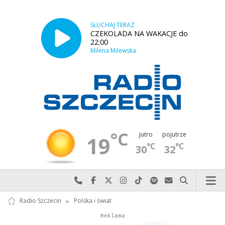
SŁUCHAJ TERAZ
CZEKOLADA NA WAKACJE do
22:00
Milena Milewska
°C
jutro
pojutrze
19
°C
°C
30
32
Najlepiej po prostu do nas zadzwoń
Odwiedź nas na Facebook-u
Odwiedź nas na X
Odwiedź nas na Instagram-ie
Odwiedź nas na TikTok-u
Szukaj nas na Spotify
Wyślij do nas w
Szukaj
Radio Szczecin
»
Polska i świat
Autopromocja
Reklama