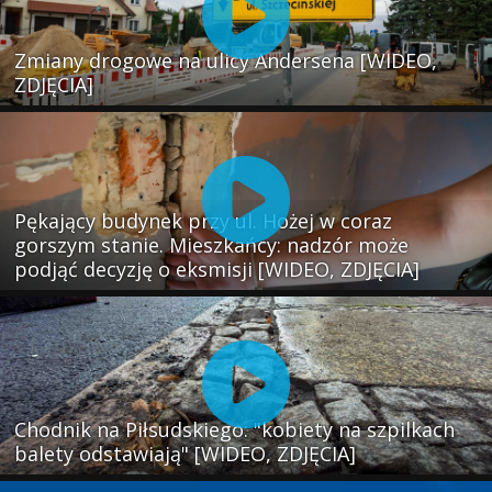
Zmiany drogowe na ulicy Andersena [WIDEO,
ZDJĘCIA]
Pękający budynek przy ul. Hożej w coraz
gorszym stanie. Mieszkańcy: nadzór może
podjąć decyzję o eksmisji [WIDEO, ZDJĘCIA]
Chodnik na Piłsudskiego: "kobiety na szpilkach
balety odstawiają" [WIDEO, ZDJĘCIA]