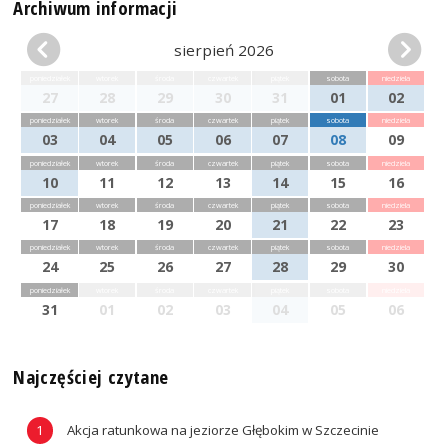
Archiwum informacji
sierpień 2026
poniedziałek
wtorek
środa
czwartek
piątek
sobota
niedziela
27
28
29
30
31
01
02
poniedziałek
wtorek
środa
czwartek
piątek
sobota
niedziela
03
04
05
06
07
08
09
poniedziałek
wtorek
środa
czwartek
piątek
sobota
niedziela
10
11
12
13
14
15
16
poniedziałek
wtorek
środa
czwartek
piątek
sobota
niedziela
17
18
19
20
21
22
23
poniedziałek
wtorek
środa
czwartek
piątek
sobota
niedziela
24
25
26
27
28
29
30
poniedziałek
wtorek
środa
czwartek
piątek
sobota
niedziela
31
01
02
03
04
05
06
Najczęściej czytane
Akcja ratunkowa na jeziorze Głębokim w Szczecinie