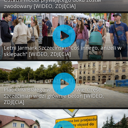
zwodowany [WIDEO, ZDJĘCIA]
Letni Jarmark Szczeciński. "Coś innego, aniżeli w
sklepach" [WIDEO, ZDJĘCIA]
Plac Orła Białego w przebudowie. Część
Szczecinian widzi głównie beton [WIDEO,
ZDJĘCIA]