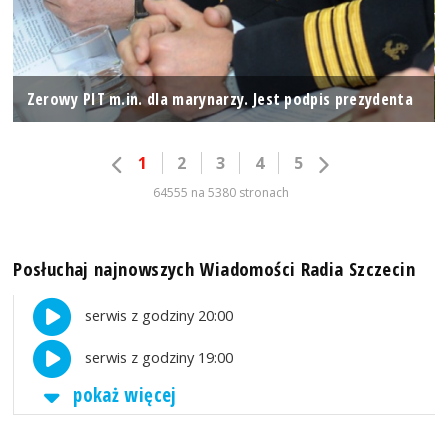
Zerowy PIT m.in. dla marynarzy. Jest podpis prezydenta
1
2
3
4
5
64555 na 5380 stronach
Posłuchaj najnowszych Wiadomości Radia Szczecin
serwis z godziny 20:00
serwis z godziny 19:00
pokaż więcej