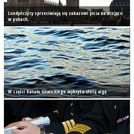
Londyńczycy sprzeciwiają się zakazowi picia na stojąco
w pubach.
W części Kanału Gliwickiego wykryto złotą algę