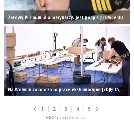
Zerowy PIT m.in. dla marynarzy. Jest podpis prezydenta
Na Wołyniu zakończono prace ekshumacyjne [ZDJĘCIA]
1
2
3
4
5
64554 na 5380 stronach