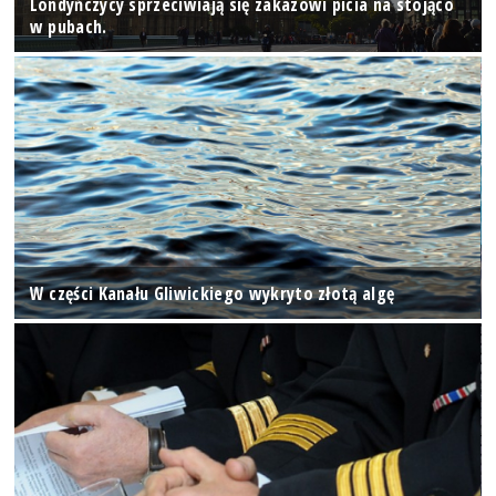
Londyńczycy sprzeciwiają się zakazowi picia na stojąco
w pubach.
W części Kanału Gliwickiego wykryto złotą algę