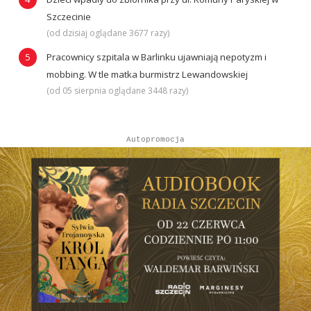
Szczecinie
(od dzisiaj oglądane 3677 razy)
Pracownicy szpitala w Barlinku ujawniają nepotyzm i
mobbing. W tle matka burmistrz Lewandowskiej
(od 05 sierpnia oglądane 3448 razy)
Autopromocja