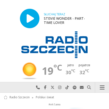
SŁUCHAJ TERAZ
STEVIE WONDER - PART-
TIME LOVER
°C
jutro
pojutrze
19
°C
°C
30
32
Najlepiej po prostu do nas zadzwoń
Odwiedź nas na Facebook-u
Odwiedź nas na X
Odwiedź nas na Instagram-ie
Odwiedź nas na TikTok-u
Szukaj nas na Spotify
Wyślij do nas w
Szukaj
Radio Szczecin
»
Polska i świat
Autopromocja
Reklama