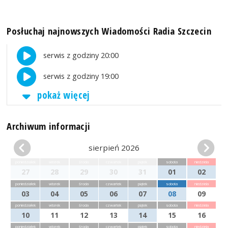
Posłuchaj najnowszych Wiadomości Radia Szczecin
serwis z godziny 20:00
serwis z godziny 19:00
pokaż więcej
Archiwum informacji
sierpień 2026
poniedziałek
wtorek
środa
czwartek
piątek
sobota
niedziela
27
28
29
30
31
01
02
poniedziałek
wtorek
środa
czwartek
piątek
sobota
niedziela
03
04
05
06
07
08
09
poniedziałek
wtorek
środa
czwartek
piątek
sobota
niedziela
10
11
12
13
14
15
16
poniedziałek
wtorek
środa
czwartek
piątek
sobota
niedziela