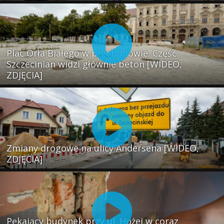
Plac Orła Białego w przebudowie. Część
Szczecinian widzi głównie beton [WIDEO,
ZDJĘCIA]
Zmiany drogowe na ulicy Andersena [WIDEO,
ZDJĘCIA]
Pękający budynek przy ul. Hożej w coraz