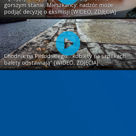
gorszym stanie. Mieszkańcy: nadzór może
podjąć decyzję o eksmisji [WIDEO, ZDJĘCIA]
Chodnik na Piłsudskiego: "kobiety na szpilkach
balety odstawiają" [WIDEO, ZDJĘCIA]