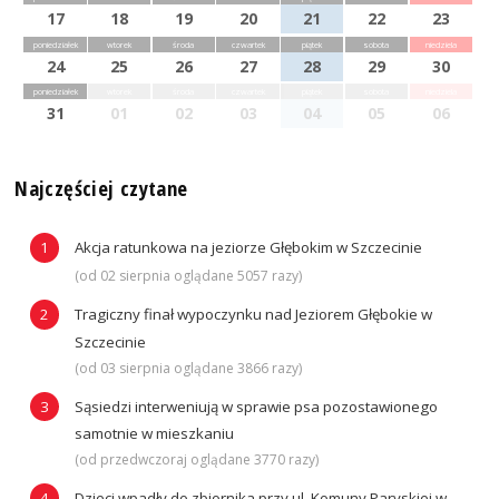
17
18
19
20
21
22
23
poniedziałek
wtorek
środa
czwartek
piątek
sobota
niedziela
24
25
26
27
28
29
30
poniedziałek
wtorek
środa
czwartek
piątek
sobota
niedziela
31
01
02
03
04
05
06
Najczęściej czytane
Akcja ratunkowa na jeziorze Głębokim w Szczecinie
(od 02 sierpnia oglądane 5057 razy)
Tragiczny finał wypoczynku nad Jeziorem Głębokie w
Szczecinie
(od 03 sierpnia oglądane 3866 razy)
Sąsiedzi interweniują w sprawie psa pozostawionego
samotnie w mieszkaniu
(od przedwczoraj oglądane 3770 razy)
Dzieci wpadły do zbiornika przy ul. Komuny Paryskiej w