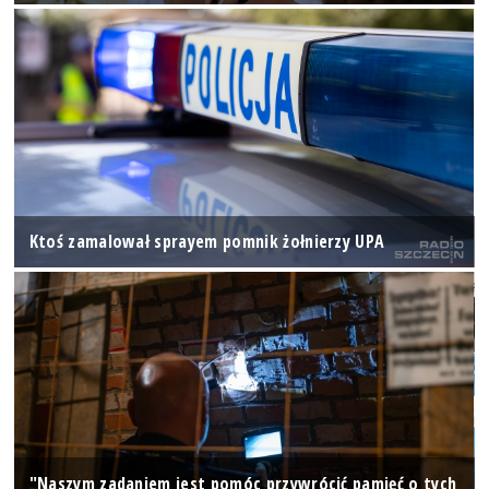
Ktoś zamalował sprayem pomnik żołnierzy UPA
"Naszym zadaniem jest pomóc przywrócić pamięć o tych