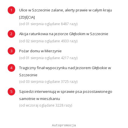
Ulice w Szczecinie zalane, alerty prawie w całym kraju
[ZDJĘCIA]
(od 01 sierpnia oglądane 8487 razy)
Akcja ratunkowa na jeziorze Głębokim w Szczecinie
(od 02 sierpnia oglądane 4933 razy)
Pożar domu w Mierzynie
(od 01 sierpnia oglądane 4217 razy)
Tragiczny finał wypoczynku nad Jeziorem Głębokie w
Szczecinie
(od 03 sierpnia oglądane 3725 razy)
Sąsiedzi interweniują w sprawie psa pozostawionego
samotnie w mieszkaniu
(od wczoraj oglądane 3228 razy)
Autopromocja