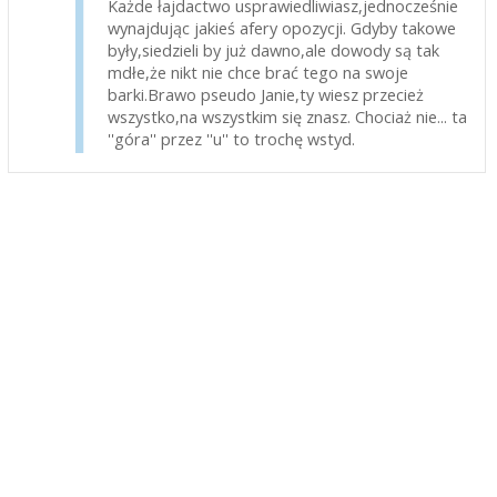
Każde łajdactwo usprawiedliwiasz,jednocześnie
wynajdując jakieś afery opozycji. Gdyby takowe
były,siedzieli by już dawno,ale dowody są tak
mdłe,że nikt nie chce brać tego na swoje
barki.Brawo pseudo Janie,ty wiesz przecież
wszystko,na wszystkim się znasz. Chociaż nie... ta
''góra'' przez ''u'' to trochę wstyd.