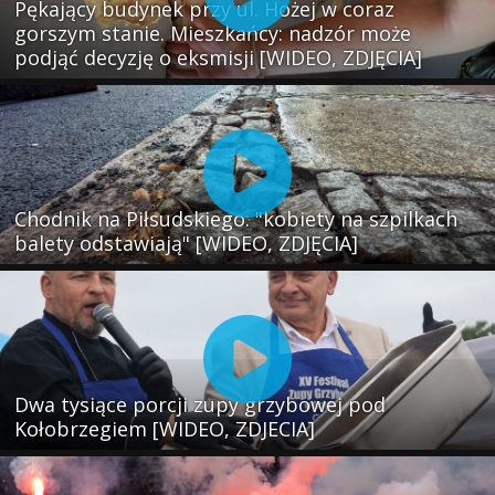
Pękający budynek przy ul. Hożej w coraz
gorszym stanie. Mieszkańcy: nadzór może
podjąć decyzję o eksmisji [WIDEO, ZDJĘCIA]
Chodnik na Piłsudskiego: "kobiety na szpilkach
balety odstawiają" [WIDEO, ZDJĘCIA]
Dwa tysiące porcji zupy grzybowej pod
Kołobrzegiem [WIDEO, ZDJECIA]