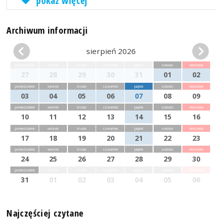
pokaż więcej
Archiwum informacji
sierpień 2026
poniedziałek
wtorek
środa
czwartek
piątek
sobota
niedziela
27
28
29
30
31
01
02
poniedziałek
wtorek
środa
czwartek
piątek
sobota
niedziela
03
04
05
06
07
08
09
poniedziałek
wtorek
środa
czwartek
piątek
sobota
niedziela
10
11
12
13
14
15
16
poniedziałek
wtorek
środa
czwartek
piątek
sobota
niedziela
17
18
19
20
21
22
23
poniedziałek
wtorek
środa
czwartek
piątek
sobota
niedziela
24
25
26
27
28
29
30
poniedziałek
wtorek
środa
czwartek
piątek
sobota
niedziela
31
01
02
03
04
05
06
Najczęściej czytane