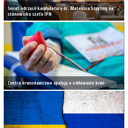
Senat odrzucił kandydaturę dr. Mateusza Szpytmy na
stanowisko szefa IPN
Centra krwiodawstwa apelują o oddawanie krwi