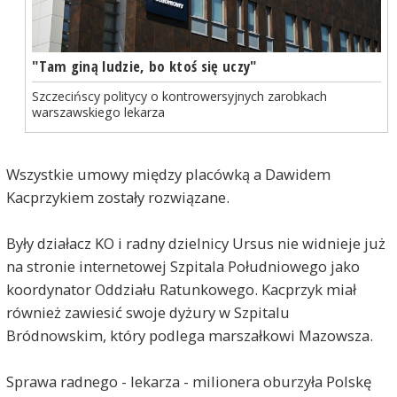
"Tam giną ludzie, bo ktoś się uczy"
Szczecińscy politycy o kontrowersyjnych zarobkach
warszawskiego lekarza
Wszystkie umowy między placówką a Dawidem
Kacprzykiem zostały rozwiązane.
marek
2026-06-17, godz. 17:22
Gdyby był z PiS-u już by siedział w areszcie
Były działacz KO i radny dzielnicy Ursus nie widnieje już
wydobywczym w kajdankach zespolonych. A tak
robotę sobie znajdzie , a półtorej bańki nikt mu nie
na stronie internetowej Szpitala Południowego jako
odbierze. Taka to sprawiedliwość gościa od zupki i
koordynator Oddziału Ratunkowego. Kacprzyk miał
całych tych uśmiechniętych. Śmieją się ludziom w
również zawiesić swoje dyżury w Szpitalu
oczy według zasady'' a co nam zrobicie.no co?''
Bródnowskim, który podlega marszałkowi Mazowsza.
Jan Nowak
2026-06-17, godz. 20:11
marek: "Gdyby był z PiS-u już by siedział..." Sorki!
Sprawa radnego - lekarza - milionera oburzyła Polskę
Ale to nie są zamordystyczne czasy PiS, gdy ludzi