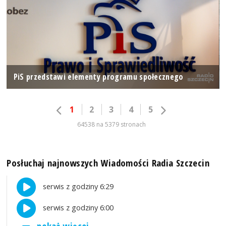
PiS przedstawi elementy programu społecznego
1
2
3
4
5
64538 na 5379 stronach
Posłuchaj najnowszych Wiadomości Radia Szczecin
serwis z godziny 6:29
serwis z godziny 6:00