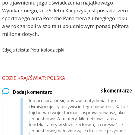
po ujawnieniu jego oświadczenia majątkowego.
zatrzymywano za nic i wożono po lipnych
Wynika z niego, że 29-letni Kacprzyk jest posiadaczem
przesłuchaniach do odległych komend i tam, po
sportowego auta Porsche Panamera z ubiegłego roku,
wielu godzinach, wypuszczano na zasadzie "radź
se sam".
a w rok zarobił w szpitalu południowym ponad półtora
Jeśliś takiś pewny opresyjności obecnej władzy, to
miliona złotych.
wystaw proszę jakiegoś lekarza robiącego
podobne wałki, a powiązanego z PiS i zobaczymy.
Szubrawcy znajdują się wśród członków i
Edycja tekstu: Piotr Kołodziejski
sympatyków każdej partii.
marek
2026-06-17, godz. 22:16
@ Jan Nowak-to są zamordystyczne rządy,wręcz
GDZIE KRAJ/ŚWIAT: POLSKA
terror. Chyba tylko mroczne czasy stalinowskie
można porównać. Ten szaleniec od zupki wsadzać
3 komentarze
Dodaj komentarz
chce za wszystko,nawet za błahostki,a gdy sędzia
lub prokurator się postawi ,natychmiast go
dymisjonuje. ty oczywiście tego nie widzisz.Każde
łajdactwa twojej formacji usprawiedliwiasz,jako
jednostkowe. A tu afery; kilometrówki, afera
kłodzka, afery w służbie zdrowia, to oczywiście
jednostkowe,mało znaczące dla ciebie przypadki.