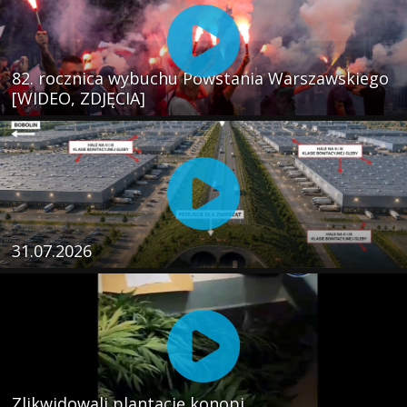
82. rocznica wybuchu Powstania Warszawskiego
[WIDEO, ZDJĘCIA]
31.07.2026
Zlikwidowali plantację konopi