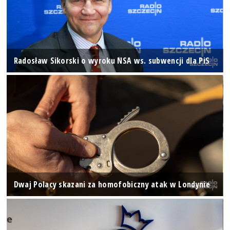
Radosław Sikorski o wyroku NSA ws. subwencji dla PiS
Dwaj Polacy skazani za homofobiczny atak w Londynie