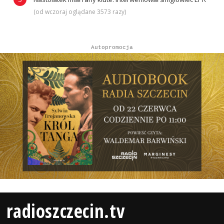
(od wczoraj oglądane 3573 razy)
Autopromocja
radioszczecin.tv