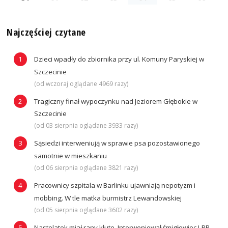
Najczęściej czytane
Dzieci wpadły do zbiornika przy ul. Komuny Paryskiej w
Szczecinie
(od wczoraj oglądane 4969 razy)
Tragiczny finał wypoczynku nad Jeziorem Głębokie w
Szczecinie
(od 03 sierpnia oglądane 3933 razy)
Sąsiedzi interweniują w sprawie psa pozostawionego
samotnie w mieszkaniu
(od 06 sierpnia oglądane 3821 razy)
Pracownicy szpitala w Barlinku ujawniają nepotyzm i
mobbing. W tle matka burmistrz Lewandowskiej
(od 05 sierpnia oglądane 3602 razy)
Nastolatek miał rany kłute. Interweniował śmigłowiec LPR