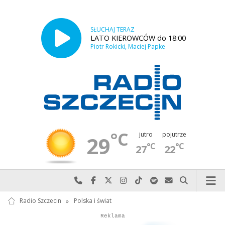
SŁUCHAJ TERAZ
LATO KIEROWCÓW do 18:00
Piotr Rokicki, Maciej Papke
°C
jutro
pojutrze
29
°C
°C
27
22
Najlepiej po prostu do nas zadzwoń
Odwiedź nas na Facebook-u
Odwiedź nas na X
Odwiedź nas na Instagram-ie
Odwiedź nas na TikTok-u
Szukaj nas na Spotify
Wyślij do nas w
Szukaj
Radio Szczecin
»
Polska i świat
Autopromocja
Reklama