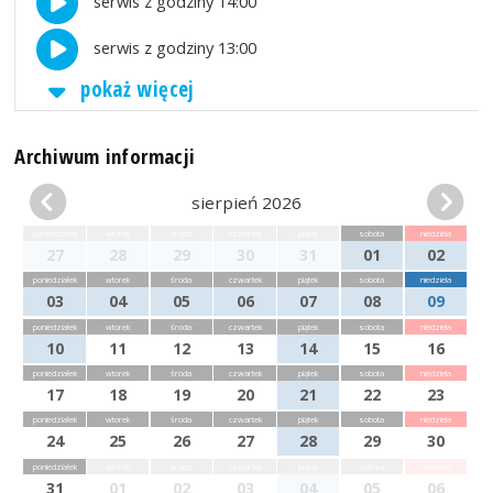
serwis z godziny 14:00
serwis z godziny 13:00
pokaż więcej
Archiwum informacji
sierpień 2026
poniedziałek
wtorek
środa
czwartek
piątek
sobota
niedziela
27
28
29
30
31
01
02
poniedziałek
wtorek
środa
czwartek
piątek
sobota
niedziela
03
04
05
06
07
08
09
poniedziałek
wtorek
środa
czwartek
piątek
sobota
niedziela
10
11
12
13
14
15
16
poniedziałek
wtorek
środa
czwartek
piątek
sobota
niedziela
17
18
19
20
21
22
23
poniedziałek
wtorek
środa
czwartek
piątek
sobota
niedziela
24
25
26
27
28
29
30
poniedziałek
wtorek
środa
czwartek
piątek
sobota
niedziela
31
01
02
03
04
05
06