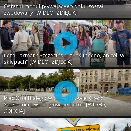
Ostatni moduł pływającego doku został
zwodowany [WIDEO, ZDJĘCIA]
Letni Jarmark Szczeciński. "Coś innego, aniżeli w
sklepach" [WIDEO, ZDJĘCIA]
Plac Orła Białego w przebudowie. Część
Szczecinian widzi głównie beton [WIDEO,
ZDJĘCIA]