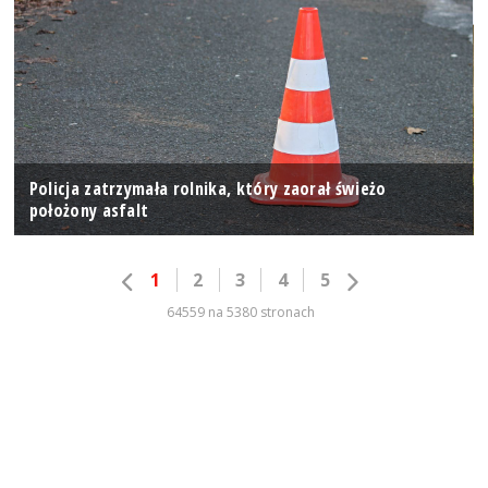
Policja zatrzymała rolnika, który zaorał świeżo
położony asfalt
1
2
3
4
5
64559 na 5380 stronach