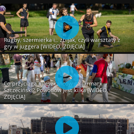
Rugby, szermierka i... zbijak, czyli warsztaty z
gry w juggera [WIDEO, ZDJĘCIA]
Co przyciąga mieszkańców na Jarmark
Szczeciński? Powodów jest kilka [WIDEO,
ZDJĘCIA]