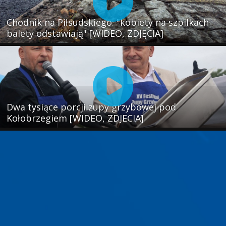
Chodnik na Piłsudskiego: "kobiety na szpilkach
balety odstawiają" [WIDEO, ZDJĘCIA]
Dwa tysiące porcji zupy grzybowej pod
Kołobrzegiem [WIDEO, ZDJECIA]