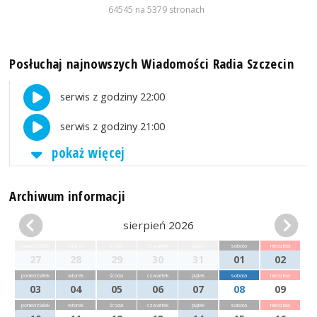
64545 na 5379 stronach
Posłuchaj najnowszych Wiadomości Radia Szczecin
serwis z godziny 22:00
serwis z godziny 21:00
pokaż więcej
Archiwum informacji
sierpień 2026
poniedziałek
wtorek
środa
czwartek
piątek
sobota
niedziela
27
28
29
30
31
01
02
poniedziałek
wtorek
środa
czwartek
piątek
sobota
niedziela
03
04
05
06
07
08
09
poniedziałek
wtorek
środa
czwartek
piątek
sobota
niedziela