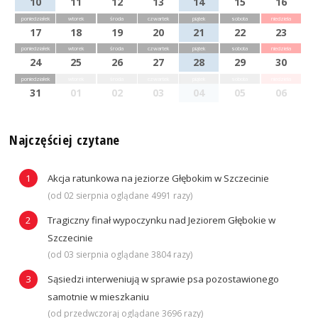
10
11
12
13
14
15
16
poniedziałek
wtorek
środa
czwartek
piątek
sobota
niedziela
17
18
19
20
21
22
23
poniedziałek
wtorek
środa
czwartek
piątek
sobota
niedziela
24
25
26
27
28
29
30
poniedziałek
wtorek
środa
czwartek
piątek
sobota
niedziela
31
01
02
03
04
05
06
Najczęściej czytane
Akcja ratunkowa na jeziorze Głębokim w Szczecinie
(od 02 sierpnia oglądane 4991 razy)
Tragiczny finał wypoczynku nad Jeziorem Głębokie w
Szczecinie
(od 03 sierpnia oglądane 3804 razy)
Sąsiedzi interweniują w sprawie psa pozostawionego
samotnie w mieszkaniu
(od przedwczoraj oglądane 3696 razy)