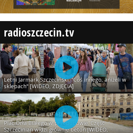
radioszczecin.tv
Letni Jarmark Szczeciński. "Coś innego, aniżeli w
sklepach" [WIDEO, ZDJĘCIA]
Plac Orła Białego w przebudowie. Część
Szczecinian widzi głównie beton [WIDEO,