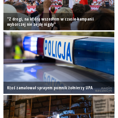
"Z drogi, na którą wszedłem w czasie kampanii
wyborczej nie zejdę nigdy"
Ktoś zamalował sprayem pomnik żołnierzy UPA