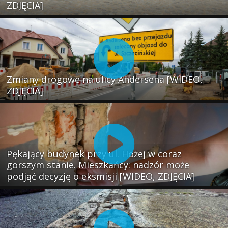
ZDJĘCIA]
Zmiany drogowe na ulicy Andersena [WIDEO,
ZDJĘCIA]
Pękający budynek przy ul. Hożej w coraz
gorszym stanie. Mieszkańcy: nadzór może
podjąć decyzję o eksmisji [WIDEO, ZDJĘCIA]