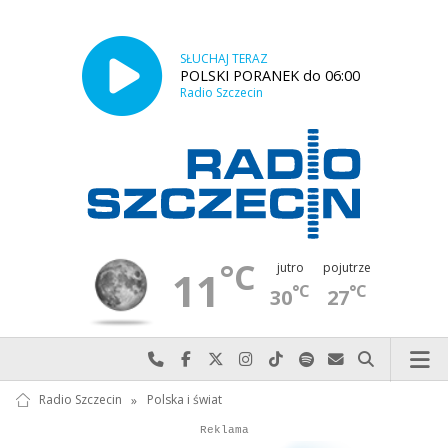
SŁUCHAJ TERAZ
POLSKI PORANEK do 06:00
Radio Szczecin
°C
jutro
pojutrze
11
°C
°C
30
27
Najlepiej po prostu do nas zadzwoń
Odwiedź nas na Facebook-u
Odwiedź nas na X
Odwiedź nas na Instagram-ie
Odwiedź nas na TikTok-u
Szukaj nas na Spotify
Wyślij do nas w
Szukaj
Radio Szczecin
»
Polska i świat
Autopromocja
Autopromocja
Reklama