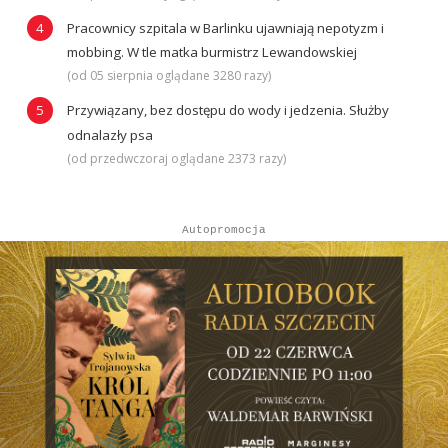
Pracownicy szpitala w Barlinku ujawniają nepotyzm i
mobbing. W tle matka burmistrz Lewandowskiej
(od 05 sierpnia oglądane 3280 razy)
Przywiązany, bez dostępu do wody i jedzenia. Służby
odnalazły psa
(od przedwczoraj oglądane 2373 razy)
Autopromocja