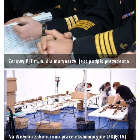
Zerowy PIT m.in. dla marynarzy. Jest podpis prezydenta
Na Wołyniu zakończono prace ekshumacyjne [ZDJĘCIA]